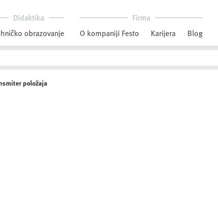
Didaktika
Firma
hničko obrazovanje
O kompaniji Festo
Karijera
Blog
nsmiter položaja