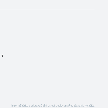
je
Imprint
Zaštita podataka
Opšti uslovi poslovanja
Podešavanja kolačića