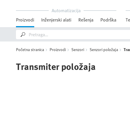
Automatizacija
Proizvodi
Inženjerski alati
Rešenja
Podrška
Te
Početna stranica
Proizvodi
Senzori
Senzori položaja
Tra
Transmiter položaja