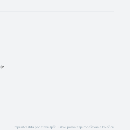
je
Imprint
Zaštita podataka
Opšti uslovi poslovanja
Podešavanja kolačića