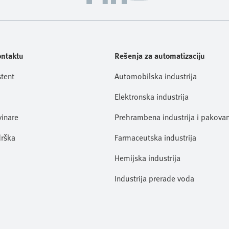
ontaktu
Rešenja za automatizaciju
stent
Automobilska industrija
Elektronska industrija
vinare
Prehrambena industrija i pakovan
rška
Farmaceutska industrija
Hemijska industrija
Industrija prerade voda