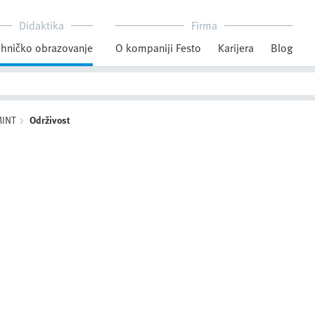
Didaktika
Firma
hničko obrazovanje
O kompaniji Festo
Karijera
Blog
INT
Održivost