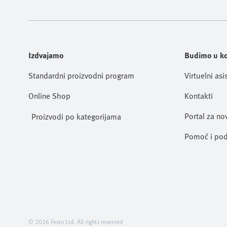
Izdvajamo
Budimo u k
Standardni proizvodni program
Virtuelni asi
Online Shop
Kontakti
Portal za no
Proizvodi po kategorijama
Pomoć i pod
© 2026 Festo Ltd. All rights reserved