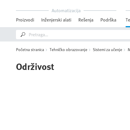
Automatizacija
Proizvodi
Inženjerski alati
Rešenja
Podrška
Te
Početna stranica
Tehničko obrazovanje
Sistemi za učenje
M
Održivost