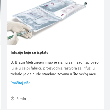
Infuzije koje se isplate
B. Braun Melsungen imao je sjajnu zamisao i sproveo
ju je u celoj fabrici: proizvodnja rastvora za infuziju
trebalo je da bude standardizovana u što većoj meri.
B. Braun se nadao da će to dovesti do povećanja
Pročitaj više
produktivnosti, povećane pouzdanosti procesa i,
ujedno, smanjenja operativnih troškova. I uspelo je.
Uz podršku kompanije Festo.
5 min