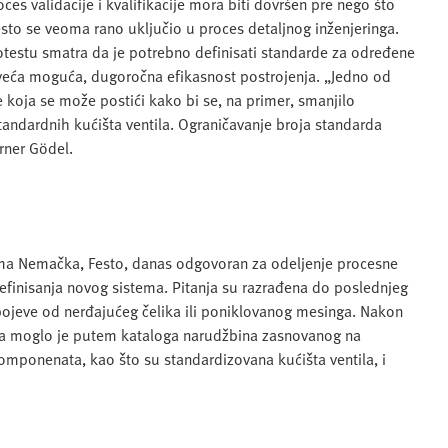
ces validacije i kvalifikacije mora biti dovršen pre nego što
sto se veoma rano uključio u proces detaljnog inženjeringa.
otestu smatra da je potrebno definisati standarde za određene
jveća moguća, dugoročna efikasnost postrojenja. „Jedno od
e koja se može postići kako bi se, na primer, smanjilo
tandardnih kućišta ventila. Ograničavanje broja standarda
rner Gödel.
ma Nemačka, Festo, danas odgovoran za odeljenje procesne
definisanja novog sistema. Pitanja su razrađena do poslednjeg
 spojeve od nerđajućeg čelika ili poniklovanog mesinga. Nakon
ača moglo je putem kataloga narudžbina zasnovanog na
omponenata, kao što su standardizovana kućišta ventila, i