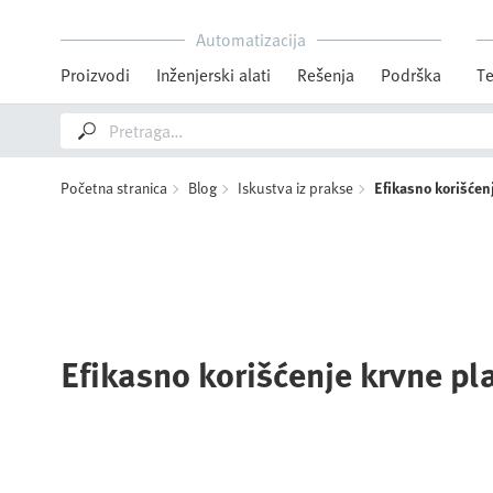
Automatizacija
Proizvodi
Inženjerski alati
Rešenja
Podrška
Te
Početna stranica
Blog
Iskustva iz prakse
Efikasno korišćen
Efikasno korišćenje krvne p