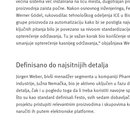
većina sistema već instalirana na licu mesta, dugotrajan pro
proizvodnja zaista počne. Nakon osnovnog inženjeringa, Fe
Werner Gödel, rukovodilac tehnološkog odeljenja ICE u Bi
grupe proizvoda za automatizaciju kako bi se postigla na
ključnih pitanja bilo je povezano sa nivoom standardizacij
opterećenje održavanja. Tu je važan korak bio korišćenje s
smanjuje opterećenje kasnijeg održavanja,“ objašnjava We
Definisano do najsitnijih detalja
Jürgen Weber, bivši menadžer segmenta u kompaniji Phar
industrije, Južna Nemačka, bio je aktivno uključen u fazu 
detalja, čak i u pogledu toga da li treba koristiti navojne
što su kao standard definisali Festo, svih sedam dobavlj
projektu pristupiti relevantnim proizvodima i skupovima k
naručiti ih putem elektronske platforme.