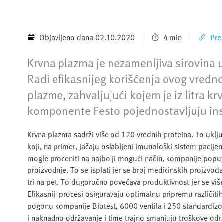
Objavljeno dana 02.10.2020
4 min
Pre
Krvna plazma je nezamenljiva sirovina u
Radi efikasnijeg korišćenja ovog vredno
plazme, zahvaljujući kojem je iz litra
komponente Festo pojednostavljuju inst
Krvna plazma sadrži više od 120 vrednih proteina. To uklju
koji, na primer, jačaju oslabljeni imunološki sistem pacije
mogle proceniti na najbolji mogući način, kompanije poput
proizvodnje. To se isplati jer se broj medicinskih proizvod
tri na pet. To dugoročno povećava produktivnost jer se vi
Efikasniji procesi osiguravaju optimalnu pripremu različi
pogonu kompanije Biotest, 6000 ventila i 250 standardizo
i naknadno održavanje i time trajno smanjuju troškove odr