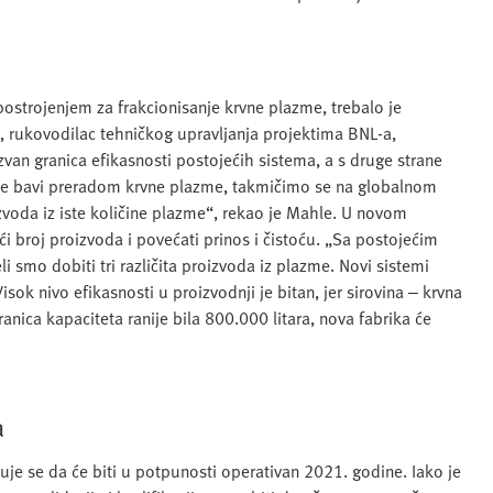
ostrojenjem za frakcionisanje krvne plazme, trebalo je
, rukovodilac tehničkog upravljanja projektima BNL-a,
zvan granica efikasnosti postojećih sistema, a s druge strane
 se bavi preradom krvne plazme, takmičimo se na globalnom
izvoda iz iste količine plazme“, rekao je Mahle. U novom
broj proizvoda i povećati prinos i čistoću. „Sa postojećim
i smo dobiti tri različita proizvoda iz plazme. Novi sistemi
sok nivo efikasnosti u proizvodnji je bitan, jer sirovina ‒ krvna
nica kapaciteta ranije bila 800.000 litara, nova fabrika će
a
je se da će biti u potpunosti operativan 2021. godine. Iako je