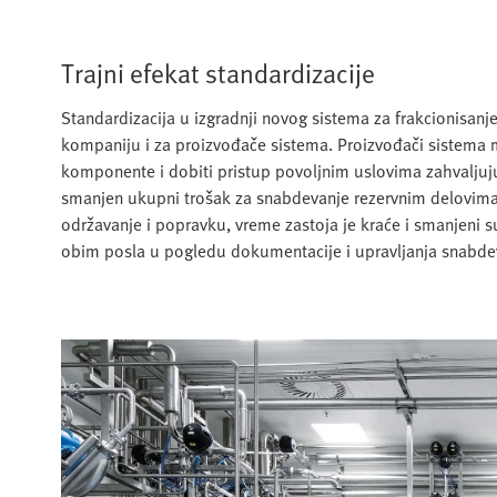
Trajni efekat standardizacije
Standardizacija u izgradnji novog sistema za frakcionisanj
kompaniju i za proizvođače sistema. Proizvođači sistema 
komponente i dobiti pristup povoljnim uslovima zahvalju
smanjen ukupni trošak za snabdevanje rezervnim delovima
održavanje i popravku, vreme zastoja je kraće i smanjeni s
obim posla u pogledu dokumentacije i upravljanja snabd