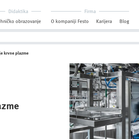
Didaktika
Firma
hničko obrazovanje
O kompaniji Festo
Karijera
Blog
je krvne plazme
lazme