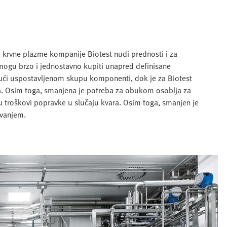
e krvne plazme kompanije Biotest nudi prednosti i za
mogu brzo i jednostavno kupiti unapred definisane
jući uspostavljenom skupu komponenti, dok je za Biotest
. Osim toga, smanjena je potreba za obukom osoblja za
u troškovi popravke u slučaju kvara. Osim toga, smanjen je
evanjem.