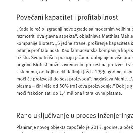
Povećani kapacitet i profitabilnost
„Kada je reč o izgradnji nove zgrade sa modernim velikim p
razmotriti dva glavna aspekta“, objašnjava Matthias Mahle
kompanije Biotest. „S jedne strane, proširenje kapaciteta i
pitanje profitabilnosti. Kao farmaceutska kompanija koja
tržištu. Svoju tržišnu poziciju jačamo dobijanjem više pro
pogonu Biotest može savremenim procesima proizvesti veći 
sistemima, od kojih neki datiraju još iz 1995. godine, uspel
moći će proizvesti do šest proizvoda“, naglašava Mahle. „Vi
plazma ‒ čini više od 50% troškova proizvodnje.“ Dok je gra
moći frakcionisati do 1,4 miliona litara krvne plazme.
Rano uključivanje u proces inženjering
Planiranje novog objekta započelo je 2013. godine, a očeku