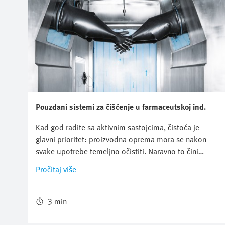
Pouzdani sistemi za čišćenje u farmaceutskoj ind.
Kad god radite sa aktivnim sastojcima, čistoća je
glavni prioritet: proizvodna oprema mora se nakon
svake upotrebe temeljno očistiti. Naravno to čini
sistem podložnim habanju. Ili možete koristiti Festo
Pročitaj više
komponente od nerđajućeg čelika otporne na
koroziju. One su otpornije. Na primer u sistemima za
čišćenje kompanije ROTAN za farmaceutsku
3 min
industriju.