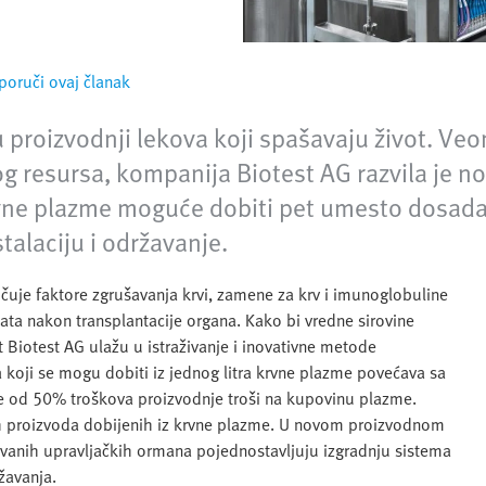
poruči ovaj članak
 proizvodnji lekova koji spašavaju život. Veo
g resursa, kompanija Biotest AG razvila je no
 krvne plazme moguće dobiti pet umesto dosad
alaciju i održavanje.
čuje faktore zgrušavanja krvi, zamene za krv i imunoglobuline
nata nakon transplantacije organa. Kako bi vredne sirovine
 Biotest AG ulažu u istraživanje i inovativne metode
a koji se mogu dobiti iz jednog litra krvne plazme povećava sa
še od 50% troškova proizvodnje troši na kupovinu plazme.
tih proizvoda dobijenih iz krvne plazme. U novom proizvodnom
vanih upravljačkih ormana pojednostavljuju izgradnju sistema
žavanja.