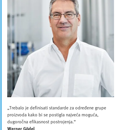
„Trebalo je definisati standarde za određene grupe
proizvoda kako bi se postigla najveća moguća,
dugoročna efikasnost postrojenja.“
Werner Gödel