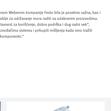
rgenom Weberom kompanije Festo bila je posebno važna, kao i
osoblje za održavanje mora raditi sa odabranim proizvodima.
ostavnost za korišćenje, dobra podrška i dug radni vek“,
vođačima sistema i prikupili mišljenja kada smo tražili
o komponente.“