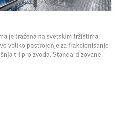
ma je tražena na svetskim tržištima.
vo veliko postrojenje za frakcionisanje
ašnja tri proizvoda. Standardizovane