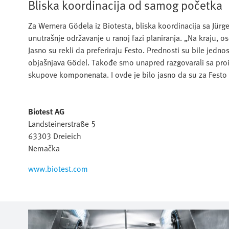
Bliska koordinacija od samog početka
Za Wernera Gödela iz Biotesta, bliska koordinacija sa Jü
unutrašnje održavanje u ranoj fazi planiranja. „Na kraju, 
Jasno su rekli da preferiraju Festo. Prednosti su bile jedn
objašnjava Gödel. Takođe smo unapred razgovarali sa proiz
skupove komponenata. I ovde je bilo jasno da su za Fest
Biotest AG
Landsteinerstraße 5
63303 Dreieich
Nemačka
www.biotest.com