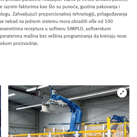
an je raznim faktorima kao što su punoća, gustina pakovanja i
ulogu. Zahvaljujući proporcionalnoj tehnologiji, prilagođavanja
r se nekad na jednom sistemu mora obraditi više od 100
 parametrima receptura u softveru SIMPLO, softverskom
eraterima mašina bez veština programiranja da kreiraju nove
 tokom proizvodnje.