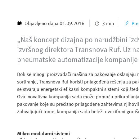
Objavljeno dana 01.09.2016
3 min
Pre
„Naš koncept dizajna po narudžbini iz
izvršnog direktora Transnova Ruf. Uz na
pneumatske automatizacije kompanije F
Dok se mnogi proizvođači mašina za pakovanje oslanjaju na
sortiranje, Transnova Ruf koristi prilagođena rešenja za p
se stvaraju energetski efikasni kompaktni sistemi koji šte
Ova inovativna kompanija sada može pomoću prikupljanja, p
pakovanje koje su precizno prilagođene zahtevima njihovih
Zahvaljujući tome, kompanija sada beleži dvocifreni godišnj
Mikro-modularni sistemi