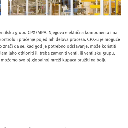
ventilsku grupu CPX/MPA. Njegova električna komponenta ima
za kontrolu i praćenje pojedinih delova procesa. CPX-u je moguće
 To znači da se, kad god je potrebno održavanje, može koristiti
em lako otkloniti ili treba zameniti ventil ili ventilsku grupu,
a možemo svojoj globalnoj mreži kupaca pružiti najbolju