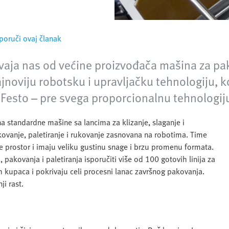
poruči ovaj članak
dvaja nas od većine proizvođača mašina za pa
jnoviju robotsku i upravljačku tehnologiju, 
esto – pre svega proporcionalnu tehnologij
 standardne mašine sa lancima za klizanje, slaganje i
akovanje, paletiranje i rukovanje zasnovana na robotima. Time
de prostor i imaju veliku gustinu snage i brzu promenu formata.
akovanja i paletiranja isporučiti više od 100 gotovih linija za
 kupaca i pokrivaju celi procesni lanac završnog pakovanja.
i rast.