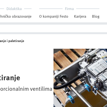
Didaktika
Firma
hničko obrazovanje
O kompaniji Festo
Karijera
Blog
nje i paletiranje
tiranje
orcionalnim ventilima