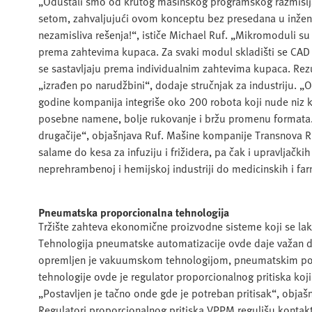
„Odustali smo od krutog mašinskog programskog razmišljan
setom, zahvaljujući ovom konceptu bez presedana u inžen
nezamisliva rešenja!“, ističe Michael Ruf. „Mikromoduli s
prema zahtevima kupaca. Za svaki modul skladišti se CAD
se sastavljaju prema individualnim zahtevima kupaca. Rez
„izrađen po narudžbini“, dodaje stručnjak za industriju. 
godine kompanija integriše oko 200 robota koji nude niz k
posebne namene, bolje rukovanje i bržu promenu formata. 
drugačije“, objašnjava Ruf. Mašine kompanije Transnova Ru
salame do kesa za infuziju i frižidera, pa čak i upravljač
neprehrambenoj i hemijskoj industriji do medicinskih i fa
Pneumatska proporcionalna tehnologija
Tržište zahteva ekonomične proizvodne sisteme koji se la
Tehnologija pneumatske automatizacije ovde daje važan dop
opremljen je vakuumskom tehnologijom, pneumatskim pogo
tehnologije ovde je regulator proporcionalnog pritiska ko
„Postavljen je tačno onde gde je potreban pritisak“, objašn
Regulatori proporcionalnog pritiska VPPM regulišu kontaktni