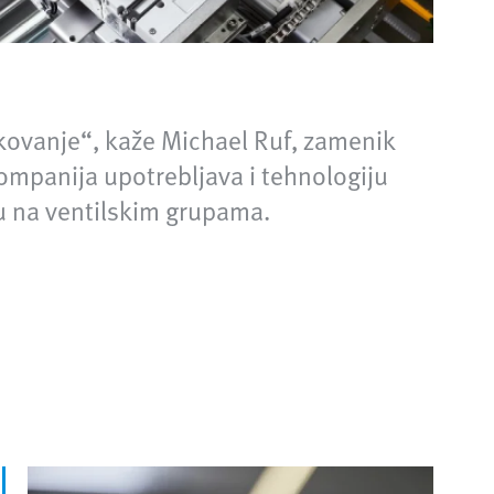
kovanje“, kaže Michael Ruf, zamenik
kompanija upotrebljava i tehnologiju
u na ventilskim grupama.