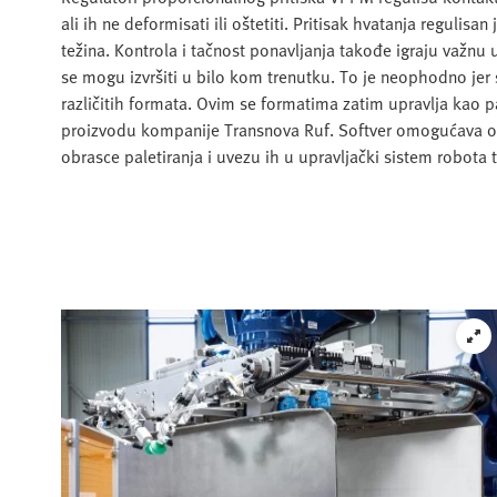
ali ih ne deformisati ili oštetiti. Pritisak hvatanja regulis
težina. Kontrola i tačnost ponavljanja takođe igraju važnu 
se mogu izvršiti u bilo kom trenutku. To je neophodno je
različitih formata. Ovim se formatima zatim upravlja kao
proizvodu kompanije Transnova Ruf. Softver omogućava op
obrasce paletiranja i uvezu ih u upravljački sistem robota