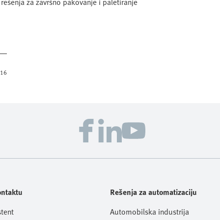
rešenja za završno pakovanje i paletiranje
016
ontaktu
Rešenja za automatizaciju
stent
Automobilska industrija