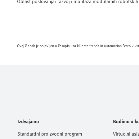
Oblast poslovanja: razvoj i montaža modularnih robotskih 
Ovaj članak je objavljen u časopisu za klijente trends in automation Festo 2.2
Izdvajamo
Budimo u k
Standardni proizvodni program
Virtuelni asi