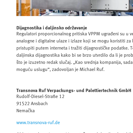
Dijagnostika i daljinsko održavanje
Regulatori proporcionalnog pritiska VPPM ugrađeni su u 
analogne i digitalne ulaze i izlaze koji se mogu koristiti 
pristupiti putem interneta i tražiti dijagnostičke podatke.
daljinska dijagnostika kako bi se brzo utvrdilo da li je probl
što je izuzetno redak slučaj. „Kao srednja kompanija, sad
moguću uslugu“, zadovoljan je Michael Ruf.
Transnova Ruf Verpackungs- und Palettiertechnik GmbH
Rudolf-Diesel-Straße 12
91522 Ansbach
Nemačka
www.transnova-ruf.de