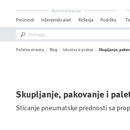
Automatizacija
Proizvodi
Inženjerski alati
Rešenja
Podrška
Te
Početna stranica
Blog
Iskustva iz prakse
Skupljanje, pakova
Skupljanje, pakovanje i pale
Sticanje pneumatske prednosti sa prop