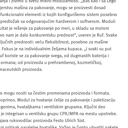
ja i živimo u svetu mikro-modularnosti. „Baš kao i sa Lego
jerstvu mašina za pakovanje, mogu se proizvesti dosad
u funkcionalni elementi iz kojih konfigurišemo sistem posebno
 predložak sa odgovarajućim hardverom i softverom. Moduli
ultat je rešenje za pakovanje po meri, u skladu sa motom
„Ovo nam je dalo konkurentsku prednost“, uveren je Ruf. Svake
ljučnih prednosti: veću fleksibilnost, posebno za mašine
Fokus je na individualnim željama kupaca. „I svaki su put
f koriste se za pakovanje svega, od dugmastih baterija i
kih ormana; od proizvoda u prehrambenoj, kozmetičkoj,
rmaceutskih proizvoda.
ko mogu nositi sa čestim promenama proizvoda i formata.
rinos. Modul za hvatanje ćelije za pakovanje i paletizaciju
nima, hvataljkama i ventilskim grupama. Ključni deo
ji je integrisan u ventilsku grupu CPX/MPA na mestu upotrebe.
java rukovodilac proizvoda Festo Ulrich Sixt.
 pritisak paralelne hvataljke. Važno je čvrsto uhvatiti pakete,