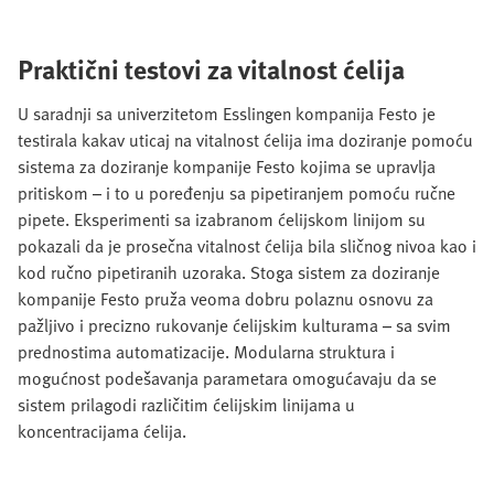
Praktični testovi za vitalnost ćelija
U saradnji sa univerzitetom Esslingen kompanija Festo je
testirala kakav uticaj na vitalnost ćelija ima doziranje pomoću
sistema za doziranje kompanije Festo kojima se upravlja
pritiskom – i to u poređenju sa pipetiranjem pomoću ručne
pipete. Eksperimenti sa izabranom ćelijskom linijom su
pokazali da je prosečna vitalnost ćelija bila sličnog nivoa kao i
kod ručno pipetiranih uzoraka. Stoga sistem za doziranje
kompanije Festo pruža veoma dobru polaznu osnovu za
pažljivo i precizno rukovanje ćelijskim kulturama – sa svim
prednostima automatizacije. Modularna struktura i
mogućnost podešavanja parametara omogućavaju da se
sistem prilagodi različitim ćelijskim linijama u
koncentracijama ćelija.