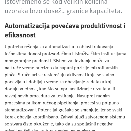
Istovremeno se kod velikih količina
uzoraka brzo dosežu granice kapaciteta.
Automatizacija povećava produktivnost i
efikasnost
Upotreba rešenja za automatizaciju u oblasti rukovanja
tečnostima donosi proizvođačima i istraživačkim institucijama
mnogobrojne prednosti. Sistem za doziranje može za
najkraće vreme precizno da napuni pozicije mikrotitarskih
ploča. Stručnjaci se rasterećuju aktivnosti koje se stalno
ponavljaju i dobijaju vreme za obavljanje zadataka koji
dodaju vrednost, kao što su npr. analiziranje rezultata ili
razvoj novih procedura za testiranje. Nasuprot radnim
procesima prlikom ručnog pipetiranja, procesi su potpuno
standardizovani. Potencijal grešaka se smanjuje, jer se svaki
korak obavlja koordinisano. Zahvaljujući zatvorenom sistemu
se stvara čisto okruženje, tako da su spoljašnji negativni
uticaji na ćelijske kulture svedeni na minimum.