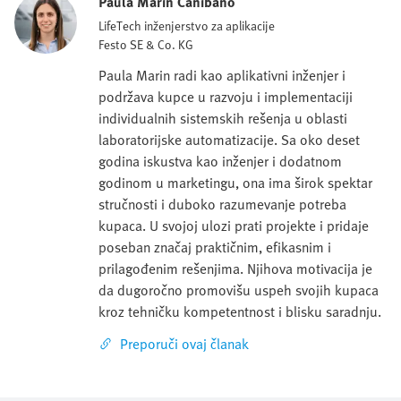
Paula Marin Canibano
LifeTech inženjerstvo za aplikacije
Festo SE & Co. KG
Paula Marin radi kao aplikativni inženjer i
podržava kupce u razvoju i implementaciji
individualnih sistemskih rešenja u oblasti
laboratorijske automatizacije. Sa oko deset
godina iskustva kao inženjer i dodatnom
godinom u marketingu, ona ima širok spektar
stručnosti i duboko razumevanje potreba
kupaca. U svojoj ulozi prati projekte i pridaje
poseban značaj praktičnim, efikasnim i
prilagođenim rešenjima. Njihova motivacija je
da dugoročno promovišu uspeh svojih kupaca
kroz tehničku kompetentnost i blisku saradnju.
Preporuči ovaj članak