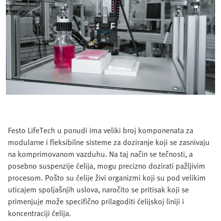
Festo LifeTech u ponudi ima veliki broj komponenata za
modularne i fleksibilne sisteme za doziranje koji se zasnivaju
na komprimovanom vazduhu. Na taj način se tečnosti, a
posebno suspenzije ćelija, mogu precizno dozirati pažljivim
procesom. Pošto su ćelije živi organizmi koji su pod velikim
uticajem spoljašnjih uslova, naročito se pritisak koji se
primenjuje može specifično prilagoditi ćelijskoj liniji i
koncentraciji ćelija.