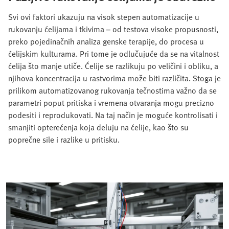
Svi ovi faktori ukazuju na visok stepen automatizacije u
rukovanju ćelijama i tkivima – od testova visoke propusnosti,
preko pojedinačnih analiza genske terapije, do procesa u
ćelijskim kulturama. Pri tome je odlučujuće da se na vitalnost
ćelija što manje utiče. Ćelije se razlikuju po veličini i obliku, a
njihova koncentracija u rastvorima može biti različita. Stoga je
prilikom automatizovanog rukovanja tečnostima važno da se
parametri poput pritiska i vremena otvaranja mogu precizno
podesiti i reprodukovati. Na taj način je moguće kontrolisati i
smanjiti opterećenja koja deluju na ćelije, kao što su
poprečne sile i razlike u pritisku.