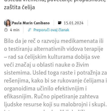
zaštita ćelija
Paula Marin Canibano
15.01.2024
4 min
Preporuči ovaj članak
Bilo da je reč o razvoju medikamenata ili
o testiranju alternativnih vidova terapije
– rad sa ćelijskim kulturama dobija sve
veći značaj u oblasti nauke o živim
sistemima. Usled toga raste i potražnja za
rešenjima, kako bi se rukovanje ćelijama i
organoidima učinilo efektivnijim i
efikasnijim. Ručno pipetiranje zahteva
ljudske resurse koji su malobrojni i skupi.