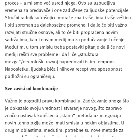
proces – a mi smo već usred njega. Ovo su uzbudljiva
vremena za predavače i one zadužene za ljudske potencijale.
Stručni radnik sutrašnjice moraće znati više, imati više veština
i biti spreman za dalekosežne promene. I dalje će biti važno
razvijati stručne osnove, ali to će biti propraćeno novim
sadržajima, kao i novim medijima za podučavanje i učenje.
Međutim, u tom smislu treba postaviti pitanje da li će novi
mediji rešiti sve probleme i da li će „struktura
mozga“/neurološki razvoj napredovati istim tempom.
Naposletku, ljudska bića i njihova receptivna sposobnost
podložni su ograničenju.
Sve zavisi od kombinacije
Važno je pogoditi pravu kombinaciju. Zadržavanje onoga što
je dokazalo svoju vrednost i stvaranje novog, što zapravo
znači: nastavak korišćenja „starih“ metoda uz integraciju
novih tehnologija može imati smisla u nekim oblastima. U
drugim oblastima, međutim, potrebne su nove metode za