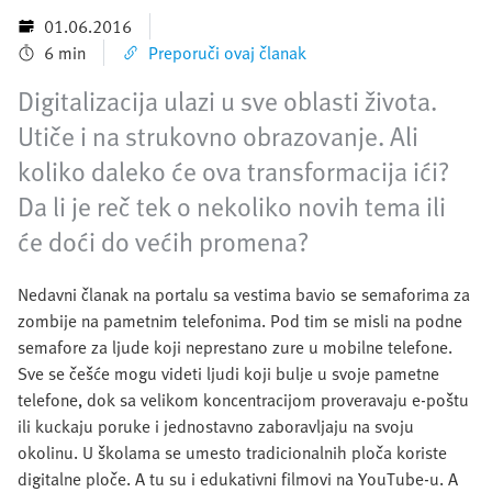
01.06.2016
6 min
Preporuči ovaj članak
Digitalizacija ulazi u sve oblasti života.
Utiče i na strukovno obrazovanje. Ali
koliko daleko će ova transformacija ići?
Da li je reč tek o nekoliko novih tema ili
će doći do većih promena?
Nedavni članak na portalu sa vestima bavio se semaforima za
zombije na pametnim telefonima. Pod tim se misli na podne
semafore za ljude koji neprestano zure u mobilne telefone.
Sve se češće mogu videti ljudi koji bulje u svoje pametne
telefone, dok sa velikom koncentracijom proveravaju e-poštu
ili kuckaju poruke i jednostavno zaboravljaju na svoju
okolinu. U školama se umesto tradicionalnih ploča koriste
digitalne ploče. A tu su i edukativni filmovi na YouTube-u. A