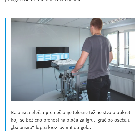
Balansna ploča: premeštanje telesne težine stvara pokret
koji se bežično prenosi na ploču za igru. Igrač po osećaju
„balansira“ loptu kroz lavirint do gola.