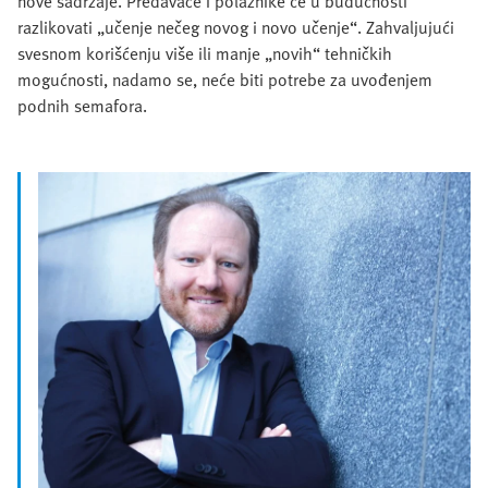
nove sadržaje. Predavače i polaznike će u budućnosti
razlikovati „učenje nečeg novog i novo učenje“. Zahvaljujući
svesnom korišćenju više ili manje „novih“ tehničkih
mogućnosti, nadamo se, neće biti potrebe za uvođenjem
podnih semafora.