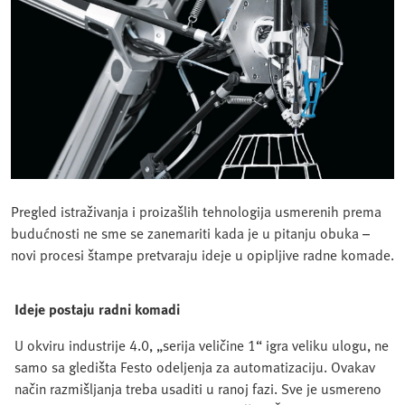
Pregled istraživanja i proizašlih tehnologija usmerenih prema
budućnosti ne sme se zanemariti kada je u pitanju obuka –
novi procesi štampe pretvaraju ideje u opipljive radne komade.
Ideje postaju radni komadi
U okviru industrije 4.0, „serija veličine 1“ igra veliku ulogu, ne
samo sa gledišta Festo odeljenja za automatizaciju. Ovakav
način razmišljanja treba usaditi u ranoj fazi. Sve je usmereno