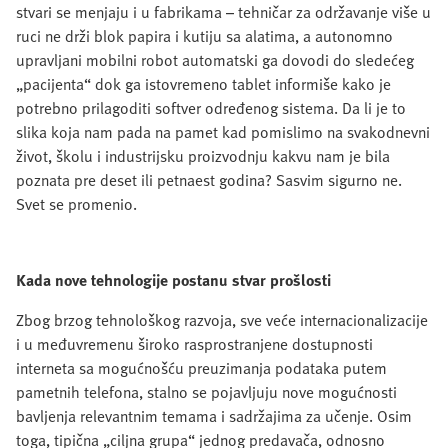
stvari se menjaju i u fabrikama – tehničar za održavanje više u
ruci ne drži blok papira i kutiju sa alatima, a autonomno
upravljani mobilni robot automatski ga dovodi do sledećeg
„pacijenta“ dok ga istovremeno tablet informiše kako je
potrebno prilagoditi softver određenog sistema. Da li je to
slika koja nam pada na pamet kad pomislimo na svakodnevni
život, školu i industrijsku proizvodnju kakvu nam je bila
poznata pre deset ili petnaest godina? Sasvim sigurno ne.
Svet se promenio.
Kada nove tehnologije postanu stvar prošlosti
Zbog brzog tehnološkog razvoja, sve veće internacionalizacije
i u međuvremenu široko rasprostranjene dostupnosti
interneta sa mogućnošću preuzimanja podataka putem
pametnih telefona, stalno se pojavljuju nove mogućnosti
bavljenja relevantnim temama i sadržajima za učenje. Osim
toga, tipična „ciljna grupa“ jednog predavača, odnosno