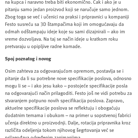
na kupca i naravno treba biti ekonomično. Čak i ako je u
pitanju samo jedan proizvod koji se naručuje samo jednom.
Zbog toga se već i učenici na praksi i pripravnici u kompaniji
Festo susreću sa 3D štampačima koji im omogućavaju da
odmah odštampaju ideje koje su sami dizajnirali – ako im
vreme dozvoljava. Na taj se način ideje u kratkom roku
pretvaraju u opipljive radne komade.
Spoj poznatog i novog
Osim zahteva za odgovarajućom opremom, postavlja se i
pitanje da li su potrebne nove specifikacije poslova, odnosno
mogu li se – i ako jesu kako – postojeće specifikacije posla
na odgovarajući način prilagoditi. Festo još ne vidi potrebu za
stvaranjem potpuno novih specifikacija poslova. Zapravo,
aktuelne specifikacije poslova se reflektuju i obogaćuju
dodatnim temama i obukom – na primer u sopstvenoj fabrici
učenja direktno u proizvodnji. Dalje, rotacija pripravnika kroz
različita odeljenja tokom njihovog šegrtovanja već se
prilagođava određenim zanimanjima.