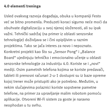
4.0 elementi treninga
Usled ovakvog razvoja događaja, obuka u kompaniji Festo
već se bitno promenila. Preduzeti koraci sigurno neće moći da
obuhvate digitalizaciju u svoj njenoj složenosti, ali su ipak
važni. Tehnički sadržaj (na primer iz oblasti senzorske
tehnologije) doživljava se i čini opipljivim u raznim
projektima. Tako se jača interes za novo i nepoznato.
Konkretni projekti kao što su „Sensor Pong“ i „Balance
Board“ ujedinjuju tehničko i emocionalno učenje u oblasti
senzorske tehnologije za industriju 4.0. Koriste se i „novi“
mediji. Osim pametnih telefona kojima se koriste predavači,
tableti ili prenosni računari 2-u-1 dostupni su iz baze opreme
kojoj trener može pristupiti ako je potrebno. Međutim, u
nekim slučajevima polaznici koriste sopstvene pametne
telefone, na primer za upravljanje malim robotom pomoću
aplikacije. Otvoreni Wi-Fi sistem za goste je naravno
neophodan u tu svrhu.