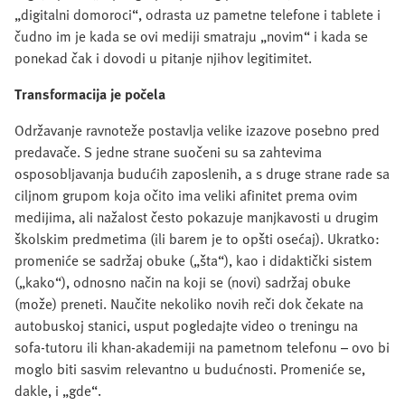
„digitalni domoroci“, odrasta uz pametne telefone i tablete i
čudno im je kada se ovi mediji smatraju „novim“ i kada se
ponekad čak i dovodi u pitanje njihov legitimitet.
Transformacija je počela
Održavanje ravnoteže postavlja velike izazove posebno pred
predavače. S jedne strane suočeni su sa zahtevima
osposobljavanja budućih zaposlenih, a s druge strane rade sa
ciljnom grupom koja očito ima veliki afinitet prema ovim
medijima, ali nažalost često pokazuje manjkavosti u drugim
školskim predmetima (ili barem je to opšti osećaj). Ukratko:
promeniće se sadržaj obuke („šta“), kao i didaktički sistem
(„kako“), odnosno način na koji se (novi) sadržaj obuke
(može) preneti. Naučite nekoliko novih reči dok čekate na
autobuskoj stanici, usput pogledajte video o treningu na
sofa-tutoru ili khan-akademiji na pametnom telefonu – ovo bi
moglo biti sasvim relevantno u budućnosti. Promeniće se,
dakle, i „gde“.