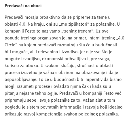
Predavači na obuci
Predavači moraju proaktivno da se pripreme za teme u
oblasti 4.0. Na kraju, oni su „multiplikatori“ za polaznike. U
kompaniji Festo to nazivamo „trening trenera“. Uz ove
ponude treninga organizovan je, na primer, interni trening „4.0
Circle“ na kojem predavači razmatraju šta će u budućnosti
biti moguće, ali i relevantno i izvodivo. Jer nije sve što je
moguće izvodljivo, ekonomski prihvatljivo i, pre svega,
korisno za obuku. U svakom slučaju, stručnost u oblasti
procesa izuzetno je važna s obzirom na obrazovanje i dalje
osposobljavanje. To će u budućnosti biti imperativ da bismo
mogli razumeti procese i ovladati njima čak i kada su u
pitanju nejasne tehnologije. Predavači u kompaniji Festo već
pripremaju sebe i svoje polaznike za to. Važan alat u tom
pogledu je sistem povratnih informacija i razvoja koji idealno
prikazuje razvoj kompetencija svakog pojedinog polaznika.