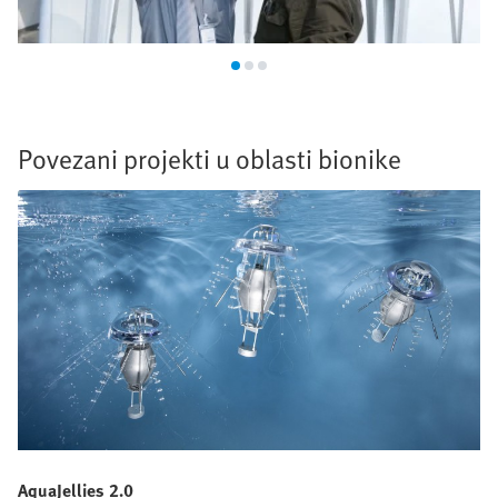
Povezani projekti u oblasti bionike
AquaJellies 2.0