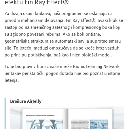
efektu Fin Ray Effect®
Za dizajn osam krakova, naši programeri se oslanjaju na
prirodni mehanizam delovanja: Fin Ray Effect®. Svaki krak se
sastoji od naizmeničnog zateznog i kompresionog boka koji
su zglobno povezani rebrima. Ako se bok pritisne,
geometrijska struktura se automatski savija suprotno smeru
sile. To letećoj meduzi omogućava da se kreće kroz vazduh
po principu potiskivanja, baš kao i njen biološki model.
To je bio pravi vrhunac naše mreže Bionic Learning Network
jer takav peristaltički pogon dotada nije bio poznat u istoriji
letenja.
Brošura AirJelly