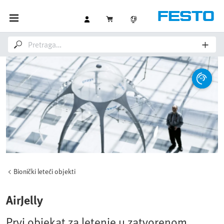
Bionički leteći objekti
AirJelly
Prvi objekat za letenje u zatvorenom