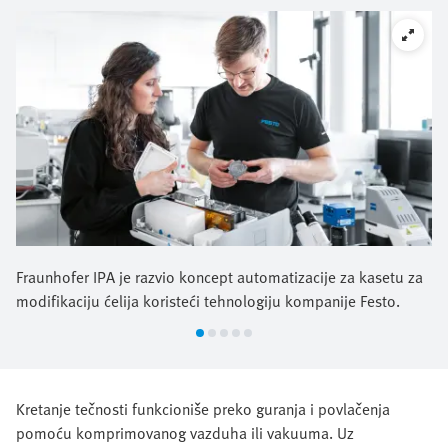
Fraunhofer IPA je razvio koncept automatizacije za kasetu za
modifikaciju ćelija koristeći tehnologiju kompanije Festo.
Kretanje tečnosti funkcioniše preko guranja i povlačenja
pomoću komprimovanog vazduha ili vakuuma. Uz