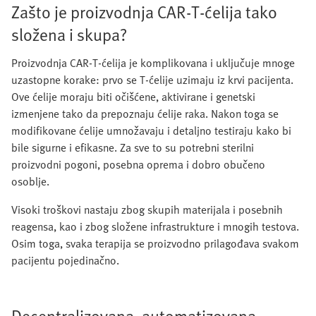
Zašto je proizvodnja CAR-T-ćelija tako
složena i skupa?
Proizvodnja CAR-T-ćelija je komplikovana i uključuje mnoge
uzastopne korake: prvo se T‑ćelije uzimaju iz krvi pacijenta.
Ove ćelije moraju biti očišćene, aktivirane i genetski
izmenjene tako da prepoznaju ćelije raka. Nakon toga se
modifikovane ćelije umnožavaju i detaljno testiraju kako bi
bile sigurne i efikasne. Za sve to su potrebni sterilni
proizvodni pogoni, posebna oprema i dobro obučeno
osoblje.
Visoki troškovi nastaju zbog skupih materijala i posebnih
reagensa, kao i zbog složene infrastrukture i mnogih testova.
Osim toga, svaka terapija se proizvodno prilagođava svakom
pacijentu pojedinačno.
Decentralizovana, automatizovana