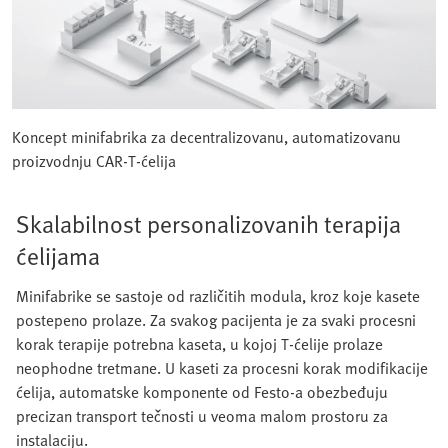
Koncept minifabrika za decentralizovanu, automatizovanu
proizvodnju CAR‑T‑ćelija
Skalabilnost personalizovanih terapija
ćelijama
Minifabrike se sastoje od različitih modula, kroz koje kasete
postepeno prolaze. Za svakog pacijenta je za svaki procesni
korak terapije potrebna kaseta, u kojoj T-ćelije prolaze
neophodne tretmane. U kaseti za procesni korak modifikacije
ćelija, automatske komponente od Festo-a obezbeđuju
precizan transport tečnosti u veoma malom prostoru za
instalaciju.