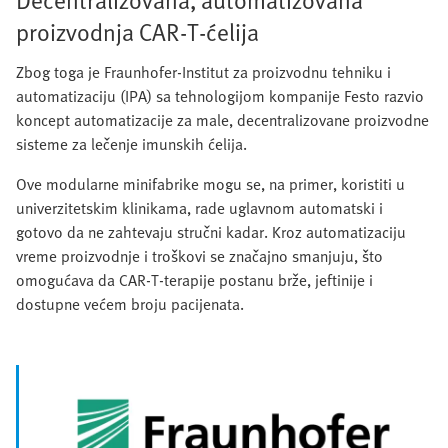
proizvodnja CAR‑T‑ćelija
Zbog toga je Fraunhofer‑Institut za proizvodnu tehniku i
automatizaciju (IPA) sa tehnologijom kompanije Festo razvio
koncept automatizacije za male, decentralizovane proizvodne
sisteme za lečenje imunskih ćelija.
Ove modularne minifabrike mogu se, na primer, koristiti u
univerzitetskim klinikama, rade uglavnom automatski i
gotovo da ne zahtevaju stručni kadar. Kroz automatizaciju
vreme proizvodnje i troškovi se značajno smanjuju, što
omogućava da CAR‑T‑terapije postanu brže, jeftinije i
dostupne većem broju pacijenata.