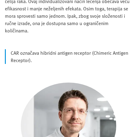
ćelija raka. Ovaj individualizovani način lečenja obećava veću
efikasnost i manje neželjenih efekata. Osim toga, terapija se
mora sprovesti samo jednom. Ipak, zbog svoje složenosti i
ručne izrade, ona je dostupna samo u ograničenim
količinama.
CAR označava hibridni antigen receptor (Chimeric Antigen
Receptor).