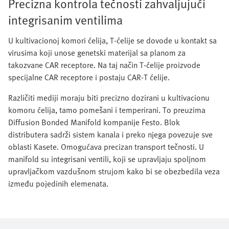
Precizna kontrola tečnosti zahvaljujući
integrisanim ventilima
U kultivacionoj komori ćelija, T-ćelije se dovode u kontakt sa
virusima koji unose genetski materijal sa planom za
takozvane CAR receptore. Na taj način T-ćelije proizvode
specijalne CAR receptore i postaju CAR-T ćelije.
Različiti mediji moraju biti precizno dozirani u kultivacionu
komoru ćelija, tamo pomešani i temperirani. To preuzima
Diffusion Bonded Manifold kompanije Festo. Blok
distributera sadrži sistem kanala i preko njega povezuje sve
oblasti Kasete. Omogućava precizan transport tečnosti. U
manifold su integrisani ventili, koji se upravljaju spoljnom
upravljačkom vazdušnom strujom kako bi se obezbedila veza
između pojedinih elemenata.