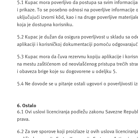
5.1 Kupac mora poverljivo da postupa sa svim informacijam
i prikaze. To se posebno odnosi na poverljive informacij
uključujući izvorni kôd, kao i na druge poverljive materij
koja je dostupna korisniku.
5.2 Kupac je dužan da osigura poverljivost u skladu sa od
aplikaciji i korisničkoj dokumentaciji pomoću odgovarajući
5.3 Kupac mora da čuva rezervnu kopiju aplikacije i koris
na mestu zaštićenom od neovlašćenog pristupa trećih strana
i obaveza brige koje su dogovorene u odeljku 5.
5.4 Ne dovode se u pitanje ostali ugovori o poverljivosti 
6. Ostalo
6.1 Ovi uslovi licenciranja podležu zakonu Savezne Repu
prava.
6.2 Za sve sporove koji proizlaze iz ovih uslova licenciranj