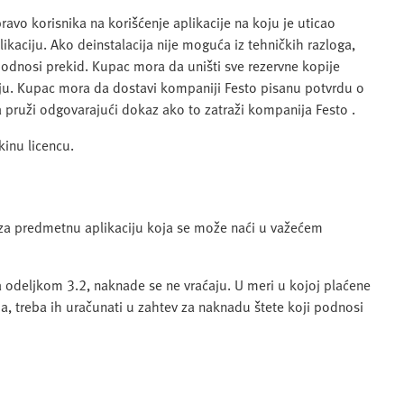
avo korisnika na korišćenje aplikacije na koju je uticao
likaciju. Ako deinstalacija nije moguća iz tehničkih razloga,
e odnosi prekid. Kupac mora da uništi sve rezervne kopije
ju. Kupac mora da dostavi kompaniji Festo pisanu potvrdu o
 da pruži odgovarajući dokaz ako to zatraži kompanija Festo .
inu licencu.
a predmetnu aplikaciju koja se može naći u važećem
a odeljkom 3.2, naknade se ne vraćaju. U meri u kojoj plaćene
, treba ih uračunati u zahtev za naknadu štete koji podnosi