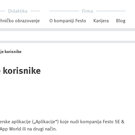
Didaktika
Firma
hničko obrazovanje
O kompaniji Festo
Karijera
Blog
nje korisnike
e korisnike
tverske aplikacije („Aplikacije“) koje nudi kompanija Festo SE &
pp World ili na drugi način.