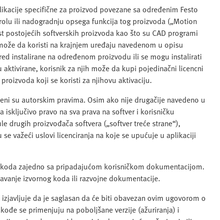
plikacije specifične za proizvod povezane sa određenim Festo
rolu ili nadogradnju opsega funkcija tog proizvoda („Motion
ost postojećih softverskih proizvoda kao što su CAD programi
ik može da koristi na krajnjem uređaju navedenom u opisu
d instalirane na određenom proizvodu ili se mogu instalirati
 aktivirane, korisnik za njih može da kupi pojedinačni licencni
proizvoda koji se koristi za njihovu aktivaciju.
ićeni su autorskim pravima. Osim ako nije drugačije navedeno u
a isključivo pravo na sva prava na softver i korisničku
e drugih proizvođača softvera („softver treće strane“),
 važeći uslovi licenciranja na koje se upućuje u aplikaciji
og koda zajedno sa pripadajućom korisničkom dokumentacijom.
davanje izvornog koda ili razvojne dokumentacije.
k izjavljuje da je saglasan da će biti obavezan ovim ugovorom o
akođe se primenjuju na poboljšane verzije (ažuriranja) i