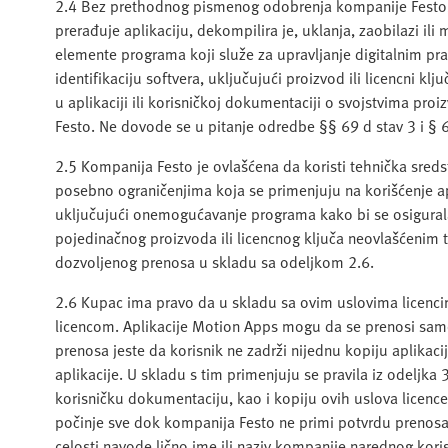
2.4 Bez prethodnog pismenog odobrenja kompanije Festo, k
prerađuje aplikaciju, dekompilira je, uklanja, zaobilazi il
elemente programa koji služe za upravljanje digitalnim pra
identifikaciju softvera, uključujući proizvod ili licencni klj
u aplikaciji ili korisničkoj dokumentaciji o svojstvima pr
Festo. Ne dovode se u pitanje odredbe §§ 69 d stav 3 i §
2.5 Kompanija Festo je ovlašćena da koristi tehnička sre
posebno ograničenjima koja se primenjuju na korišćenje apli
uključujući onemogućavanje programa kako bi se osigurala
pojedinačnog proizvoda ili licencnog ključa neovlašćenim 
dozvoljenog prenosa u skladu sa odeljkom 2.6.
2.6 Kupac ima pravo da u skladu sa ovim uslovima licenci
licencom. Aplikacije Motion Apps mogu da se prenosi sam
prenosa jeste da korisnik ne zadrži nijednu kopiju aplikaci
aplikacije. U skladu s tim primenjuju se pravila iz odeljka 
korisničku dokumentaciju, kao i kopiju ovih uslova licen
počinje sve dok kompanija Festo ne primi potvrdu prenosa
celosti navode lično ime ili naziv kompanije narednog kori