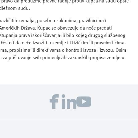
i pravo da preduzme pravne radnje protiv kupca na sudu opšte
adležnom sudu.
različitih zemalja, posebno zakonima, pravilnicima i
Američkih Država. Kupac se obavezuje da neće predati
ustupanja prava iskorišćavanja ili bilo kojeg drugog službenog
o i da neće izvoziti u zemlje ili fizičkim ili pravnim licima
, propisima ili direktivama o kontroli izvoza i izvozu. Osim
 za poštovanje svih primenljivih zakonskih propisa zemlje u