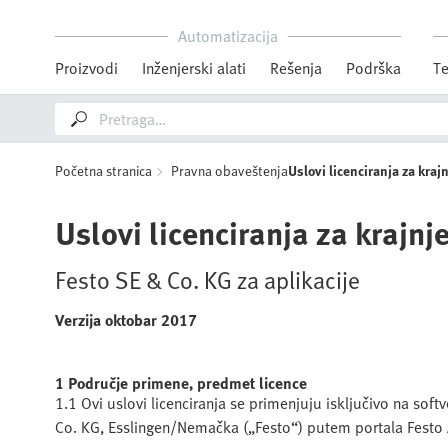
Automatizacija
Proizvodi
Inženjerski alati
Rešenja
Podrška
Te
Početna stranica
Pravna obaveštenja
Uslovi licenciranja za kraj
Uslovi licenciranja za krajnj
Festo SE & Co. KG za aplikacije
Verzija oktobar 2017
1 Područje primene, predmet licence
1.1 Ovi uslovi licenciranja se primenjuju isključivo na sof
Co. KG, Esslingen/Nemačka („Festo“) putem portala Festo A