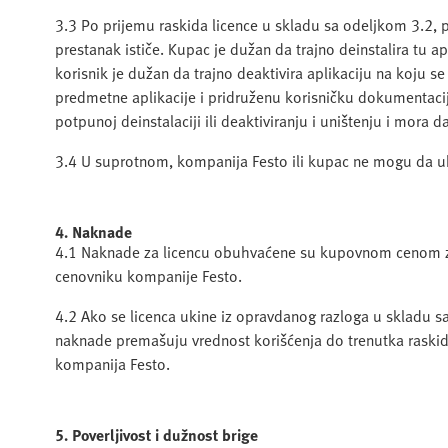
3.3 Po prijemu raskida licence u skladu sa odeljkom 3.2, pr
prestanak ističe. Kupac je dužan da trajno deinstalira tu ap
korisnik je dužan da trajno deaktivira aplikaciju na koju s
predmetne aplikacije i pridruženu korisničku dokumentaci
potpunoj deinstalaciji ili deaktiviranju i uništenju i mora
3.4 U suprotnom, kompanija Festo ili kupac ne mogu da uk
4. Naknade
4.1 Naknade za licencu obuhvaćene su kupovnom cenom z
cenovniku kompanije Festo.
4.2 Ako se licenca ukine iz opravdanog razloga u skladu s
naknade premašuju vrednost korišćenja do trenutka raskida
kompanija Festo.
5. Poverljivost i dužnost brige