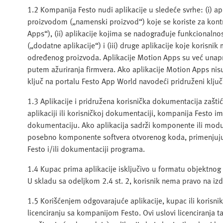
1.2 Kompanija Festo nudi aplikacije u sledeće svrhe: (i) a
proizvodom („namenski proizvod“) koje se koriste za kont
Apps“), (ii) aplikacije kojima se nadograđuje funkcionaln
(„dodatne aplikacije“) i (iii) druge aplikacije koje korisn
određenog proizvoda. Aplikacije Motion Apps su već unapre
putem ažuriranja firmvera. Ako aplikacije Motion Apps nisu
ključ na portalu Festo App World navodeći pridruženi ključ 
1.3 Aplikacije i pridružena korisnička dokumentacija zašt
aplikaciji ili korisničkoj dokumentaciji, kompanija Festo im
dokumentaciju. Ako aplikacija sadrži komponente ili modul
posebno komponente softvera otvorenog koda, primenjuju se
Festo i/ili dokumentaciji programa.
1.4 Kupac prima aplikacije isključivo u formatu objektn
U skladu sa odeljkom 2.4 st. 2, korisnik nema pravo na iz
1.5 Korišćenjem odgovarajuće aplikacije, kupac ili korisni
licenciranju sa kompanijom Festo. Ovi uslovi licenciranja t