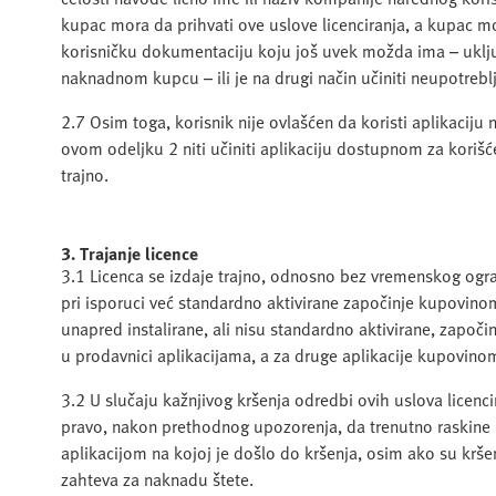
kupac mora da prihvati ove uslove licenciranja, a kupac mor
korisničku dokumentaciju koju još uvek možda ima – uključ
naknadnom kupcu – ili je na drugi način učiniti neupotrebl
2.7 Osim toga, korisnik nije ovlašćen da koristi aplikaciju 
ovom odeljku 2 niti učiniti aplikaciju dostupnom za korišće
trajno.
3. Trajanje licence
3.1 Licenca se izdaje trajno, odnosno bez vremenskog ogra
pri isporuci već standardno aktivirane započinje kupovin
unapred instalirane, ali nisu standardno aktivirane, započ
u prodavnici aplikacijama, a za druge aplikacije kupovino
3.2 U slučaju kažnjivog kršenja odredbi ovih uslova licenc
pravo, nakon prethodnog upozorenja, da trenutno raskine u
aplikacijom na kojoj je došlo do kršenja, osim ako su krše
zahteva za naknadu štete.