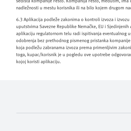
sedišta kompanije Festo. Kompanija Festo, međutim, ima 
nadležnosti u mestu korisnika ili na bilo kojem drugom n
6.3 Aplikacija podleže zakonima o kontroli izvoza i izvozu 
uputstvima Savezne Republike Nemačke, EU i Sjedinjenih 
aplikaciju regulatornom telu radi ispitivanja eventualnog 
odobrenja bez prethodnog pismenog pristanka kompanije Fest
koja podležu zabranama izvoza prema primenljivim zakonima
toga, kupac/korisnik je u pogledu ove upotrebe odgovoran
kojoj koristi aplikaciju.