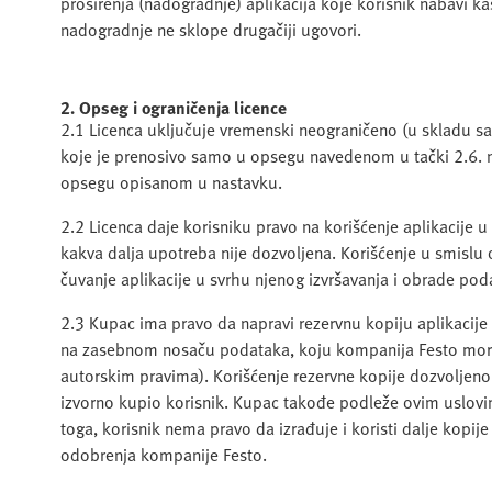
proširenja (nadogradnje) aplikacija koje korisnik nabavi ka
nadogradnje ne sklope drugačiji ugovori.
2. Opseg i ograničenja licence
2.1 Licenca uključuje vremenski neograničeno (u skladu sa 
koje je prenosivo samo u opsegu navedenom u tački 2.6. n
opsegu opisanom u nastavku.
2.2 Licenca daje korisniku pravo na korišćenje aplikacij
kakva dalja upotreba nije dozvoljena. Korišćenje u smislu 
čuvanje aplikacije u svrhu njenog izvršavanja i obrade pod
2.3 Kupac ima pravo da napravi rezervnu kopiju aplikacije
na zasebnom nosaču podataka, koju kompanija Festo mora
autorskim pravima). Korišćenje rezervne kopije dozvoljeno 
izvorno kupio korisnik. Kupac takođe podleže ovim uslovim
toga, korisnik nema pravo da izrađuje i koristi dalje kopije
odobrenja kompanije Festo.