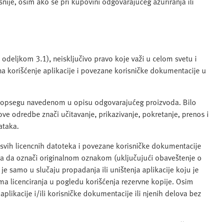
snije, osim ako se pri kupovini odgovarajućeg ažuriranja ili
odeljkom 3.1), neisključivo pravo koje važi u celom svetu i
a korišćenje aplikacije i povezane korisničke dokumentacije u
e u opsegu navedenom u opisu odgovarajućeg proizvoda. Bilo
ove odredbe znači učitavanje, prikazivanje, pokretanje, prenos i
ataka.
 svih licencnih datoteka i povezane korisničke dokumentacije
 da označi originalnom oznakom (uključujući obaveštenje o
je samo u slučaju propadanja ili uništenja aplikacije koju je
a licenciranja u pogledu korišćenja rezervne kopije. Osim
 aplikacije i/ili korisničke dokumentacije ili njenih delova bez