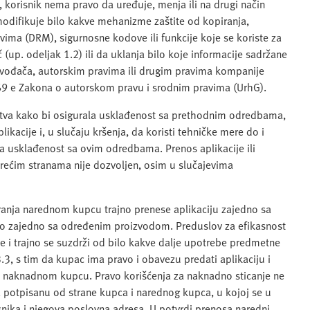
orisnik nema pravo da uređuje, menja ili na drugi način
i modifikuje bilo kakve mehanizme zaštite od kopiranja,
vima (DRM), sigurnosne kodove ili funkcije koje se koriste za
uč (up. odeljak 1.2) ili da uklanja bilo koje informacije sadržane
oizvođača, autorskim pravima ili drugim pravima kompanije
 69 e Zakona o autorskom pravu i srodnim pravima (UrhG).
dstva kako bi osigurala usklađenost sa prethodnim odredbama,
kacije i, u slučaju kršenja, da koristi tehničke mere do i
 usklađenost sa ovim odredbama. Prenos aplikacije ili
trećim stranama nije dozvoljen, osim u slučajevima
ranja narednom kupcu trajno prenese aplikaciju zajedno sa
o zajedno sa određenim proizvodom. Preduslov za efikasnost
je i trajno se suzdrži od bilo kakve dalje upotrebe predmetne
3.3, s tim da kupac ima pravo i obavezu predati aplikaciju i
ce naknadnom kupcu. Pravo korišćenja za naknadno sticanje ne
 potpisanu od strane kupca i narednog kupca, u kojoj se u
snika i njegova poslovna adresa. U potvrdi prenosa naredni