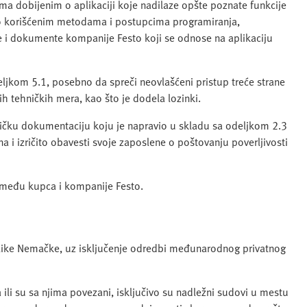
a dobijenim o aplikaciji koje nadilaze opšte poznate funkcije
e o korišćenim metodama i postupcima programiranja,
ale i dokumente kompanije Festo koji se odnose na aplikaciju
eljkom 5.1, posebno da spreči neovlašćeni pristup treće strane
h tehničkih mera, kao što je dodela lozinki.
ničku dokumentaciju koju je napravio u skladu sa odeljkom 2.3
 i izričito obavesti svoje zaposlene o poštovanju poverljivosti
između kupca i kompanije Festo.
blike Nemačke, uz isključenje odredbi međunarodnog privatnog
a ili su sa njima povezani, isključivo su nadležni sudovi u mestu