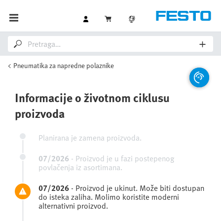
Pneumatika za napredne polaznike
Informacije o životnom ciklusu
proizvoda
Planirana je zamena proizvoda.
07/2026
-
Proizvod je u fazi postepenog
povlačenja iz asortimana.
07/2026
-
Proizvod je ukinut. Može biti dostupan
do isteka zaliha. Molimo koristite moderni
alternativni proizvod.