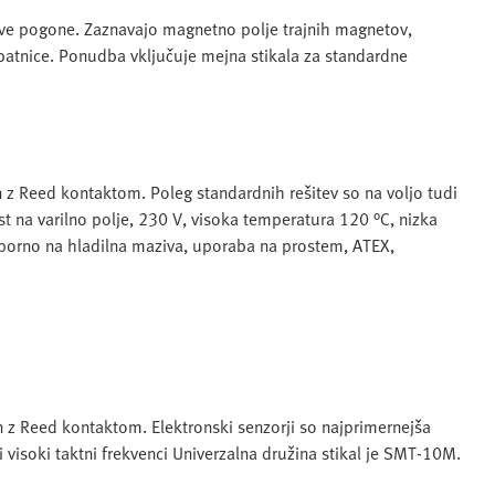
tove pogone. Zaznavajo magnetno polje trajnih magnetov,
batnice. Ponudba vključuje mejna stikala za standardne
in z Reed kontaktom. Poleg standardnih rešitev so na voljo tudi
st na varilno polje, 230 V, visoka temperatura 120 °C, nizka
odporno na hladilna maziva, uporaba na prostem, ATEX,
in z Reed kontaktom. Elektronski senzorji so najprimernejša
ri visoki taktni frekvenci Univerzalna družina stikal je SMT-10M.