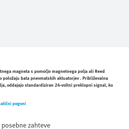
batnega magneta s pomočjo magnetnega polja ali Reed
 o položaju bata pnevmatskih aktuatorjev
. Približevalna
ja, oddajajo standardiziran 24-voltni preklopni signal, ko
atični pogoni
a posebne zahteve