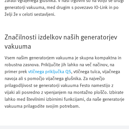
zaradi vgrajenega glušnika. V naši trgovini so na voljo še drugi
generatorji vakuuma, med drugim s povezavo IO-Link in po
želji že v celoti sestavljeni.
Značilnosti izdelkov naših generatorjev
vakuuma
Vsem našim generatorjem vakuuma je skupna kompaktna in
robustna zasnova. Priključite jih lahko na več načinov, na
primer prek
vtičnega priključka QS
, vtičnega tulca, vijačnega
navoja ali s pomočjo vijačnega glušnika. Za največjo
prilagodljivost se generatorji vakuuma Festo namestijo z
vijaki ali posredno z vpenjanjem na montažno ploščo. Izbirate
lahko med številnimi izbirnimi funkcijami, da naše generatorje
vakuuma prilagodite svojim potrebam.