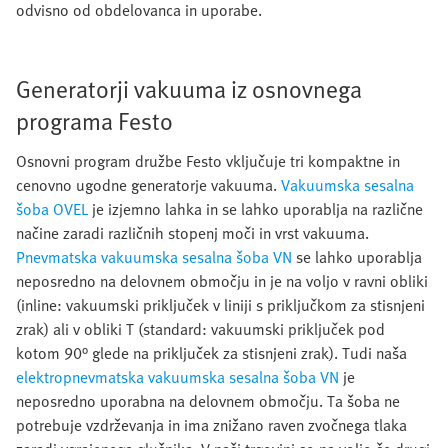
odvisno od obdelovanca in uporabe.
Generatorji vakuuma iz osnovnega
programa Festo
Osnovni program družbe Festo vključuje tri kompaktne in
cenovno ugodne generatorje vakuuma.
Vakuumska sesalna
šoba OVEL
je izjemno lahka in se lahko uporablja na različne
načine zaradi različnih stopenj moči in vrst vakuuma.
Pnevmatska vakuumska sesalna šoba VN
se lahko uporablja
neposredno na delovnem območju in je na voljo v ravni obliki
(inline: vakuumski priključek v liniji s priključkom za stisnjeni
zrak) ali v obliki T (standard: vakuumski priključek pod
kotom 90° glede na priključek za stisnjeni zrak). Tudi naša
elektropnevmatska vakuumska sesalna šoba VN
je
neposredno uporabna na delovnem območju. Ta šoba ne
potrebuje vzdrževanja in ima znižano raven zvočnega tlaka