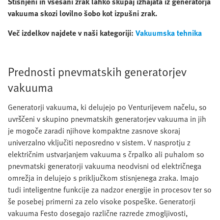
Stisnjeni in vsesani zrak lahko skupaj izhajata iz generatorja
vakuuma skozi lovilno šobo kot izpušni zrak.
Več izdelkov najdete v naši kategoriji:
Vakuumska tehnika
Prednosti pnevmatskih generatorjev
vakuuma
Generatorji vakuuma, ki delujejo po Venturijevem načelu, so
uvrščeni v skupino pnevmatskih generatorjev vakuuma in jih
je mogoče zaradi njihove kompaktne zasnove skoraj
univerzalno vključiti neposredno v sistem. V nasprotju z
električnim ustvarjanjem vakuuma s črpalko ali puhalom so
pnevmatski generatorji vakuuma neodvisni od električnega
omrežja in delujejo s priključkom stisnjenega zraka. Imajo
tudi inteligentne funkcije za nadzor energije in procesov ter so
še posebej primerni za zelo visoke pospeške. Generatorji
vakuuma Festo dosegajo različne razrede zmogljivosti,