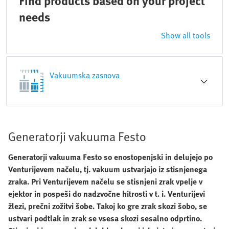
Find products based on your project
needs
Show all tools
Vakuumska zasnova
Generatorji vakuuma Festo
Generatorji vakuuma Festo so enostopenjski in delujejo po
Venturijevem načelu, tj. vakuum ustvarjajo iz stisnjenega
zraka. Pri Venturijevem načelu se stisnjeni zrak vpelje v
ejektor in pospeši do nadzvočne hitrosti v t. i. Venturijevi
žlezi, prečni zožitvi šobe. Takoj ko gre zrak skozi šobo, se
ustvari podtlak in zrak se vsesa skozi sesalno odprtino.