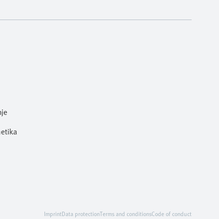
nje
metika
Imprint
Data protection
Terms and conditions
Code of conduct