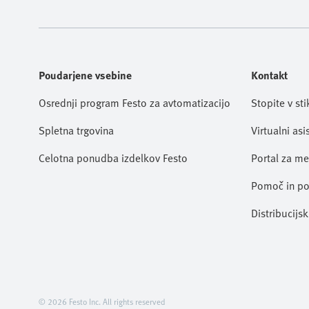
Poudarjene vsebine
Kontakt
Osrednji program Festo za avtomatizacijo
Stopite v st
Spletna trgovina
Virtualni asi
Celotna ponudba izdelkov Festo
Portal za me
Pomoč in p
Distribucijsk
© 2026 Festo Inc. All rights reserved