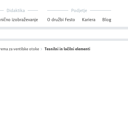
Didaktika
Podjetje
nično izobraževanje
O družbi Festo
Kariera
Blog
ema za ventilske otoke
Tesnilni in ločilni elementi