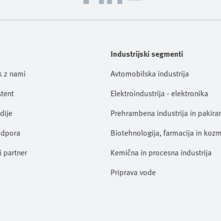
Industrijski segmenti
ik z nami
Avtomobilska industrija
stent
Elektroindustrija - elektronika
dije
Prehrambena industrija in pakira
odpora
Biotehnologija, farmacija in koz
i partner
Kemična in procesna industrija
Priprava vode