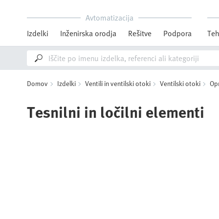
Avtomatizacija
Izdelki
Inženirska orodja
Rešitve
Podpora
Teh
Domov
Izdelki
Ventili in ventilski otoki
Ventilski otoki
Opr
Tesnilni in ločilni elementi