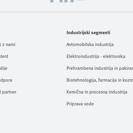
Industrijski segmenti
ik z nami
Avtomobilska industrija
stent
Elektroindustrija - elektronika
dije
Prehrambena industrija in pakira
odpora
Biotehnologija, farmacija in koz
i partner
Kemična in procesna industrija
Priprava vode