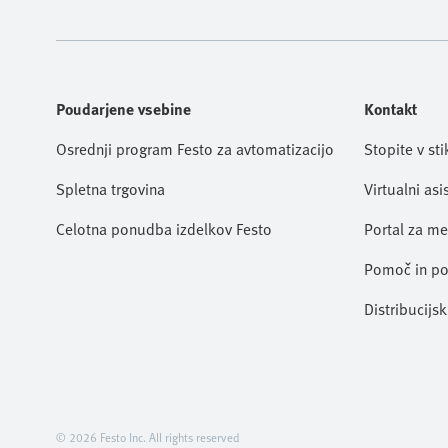
Poudarjene vsebine
Kontakt
Osrednji program Festo za avtomatizacijo
Stopite v st
Spletna trgovina
Virtualni asi
Celotna ponudba izdelkov Festo
Portal za me
Pomoč in p
Distribucijsk
© 2026 Festo Inc. All rights reserved