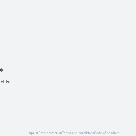
nje
metika
Imprint
Data protection
Terms and conditions
Code of conduct