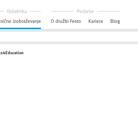
Didaktika
Podjetje
nično izobraževanje
O družbi Festo
Kariera
Blog
cs4Education