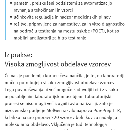
pametni, preizkušeni podsistemi za avtomatizacijo
ravnanja s tekočinami in vzorci
učinkovita regulacija in nadzor medicinskih plinov
rešitve, pripravljene za namestitev, za in vitro diagnostiko
na področju testiranja na mestu oskrbe (POCT), kot so
mobilni analizatorji za hitro testiranje
Iz prakse:
Visoka zmogljivost obdelave vzorcev
Če nas je pandemija korone česa naučila, je to, da laboratoriji
močno potrebujejo visoko zmogljivost obdelave vzorcev.
Tega povpraševanja ni več mogoče zadovoljiti niti z visoko
usposobljenim laboratorijskim osebjem. Laboratorijski
procesi se niso mogli več izogniti avtomatizaciji. Zato je
nizozemsko podjetje MolGen razvilo napravo PurePrep TTR,
ki lahko na uro pripravi 320 vzorcev bolnikov za nadaljnjo
molekularno obdelavo. Vključena je tudi tehnologija