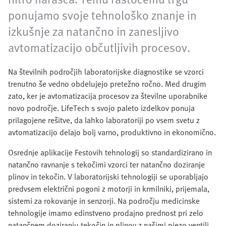
ponujamo svoje tehnološko znanje in
izkušnje za natančno in zanesljivo
avtomatizacijo občutljivih procesov. ​
Na številnih področjih laboratorijske diagnostike se vzorci
trenutno še vedno obdelujejo pretežno ročno. Med drugim
zato, ker je avtomatizacija procesov za številne uporabnike
novo področje. LifeTech s svojo paleto izdelkov ponuja
prilagojene rešitve, da lahko laboratoriji po vsem svetu z
avtomatizacijo delajo bolj varno, produktivno in ekonomično.
Osrednje aplikacije Festovih tehnologij so standardizirano in
natančno ravnanje s tekočimi vzorci ter natančno doziranje
plinov in tekočin. V laboratorijski tehnologiji se uporabljajo
predvsem električni pogoni z motorji in krmilniki, prijemala,
sistemi za rokovanje in senzorji. Na področju medicinske
tehnologije imamo edinstveno prodajno prednost pri zelo
natančnem doziranju tekočin in plinov z našimi piezo ventili.