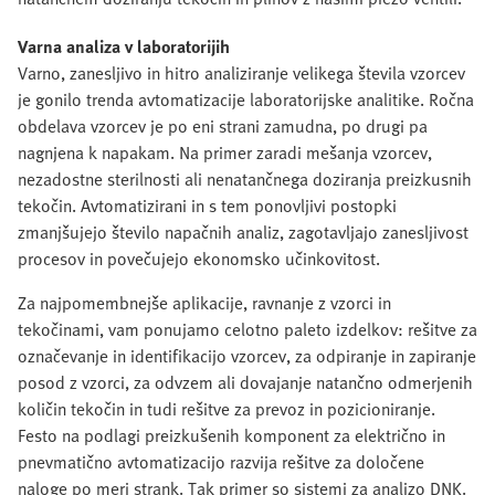
Varna analiza v laboratorijih
Varno, zanesljivo in hitro analiziranje velikega števila vzorcev
je gonilo trenda avtomatizacije laboratorijske analitike. Ročna
obdelava vzorcev je po eni strani zamudna, po drugi pa
nagnjena k napakam. Na primer zaradi mešanja vzorcev,
nezadostne sterilnosti ali nenatančnega doziranja preizkusnih
tekočin. Avtomatizirani in s tem ponovljivi postopki
zmanjšujejo število napačnih analiz, zagotavljajo zanesljivost
procesov in povečujejo ekonomsko učinkovitost.
Za najpomembnejše aplikacije, ravnanje z vzorci in
tekočinami, vam ponujamo celotno paleto izdelkov: rešitve za
označevanje in identifikacijo vzorcev, za odpiranje in zapiranje
posod z vzorci, za odvzem ali dovajanje natančno odmerjenih
količin tekočin in tudi rešitve za prevoz in pozicioniranje.
Festo na podlagi preizkušenih komponent za električno in
pnevmatično avtomatizacijo razvija rešitve za določene
naloge po meri strank. Tak primer so sistemi za analizo DNK.