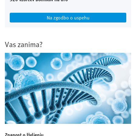
Na zgodbo o uspehu
Vas zanima?
Znanost o življenju