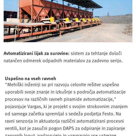
Avtomatizirani lijak za surovine:
sistem za tehtanje določi
natančen odmerek odpadnih materialov za zadevno serijo.
Uspešno na vseh ravneh
"Mehiški inženirji so pri razvoju celovite rešitve uspešno
uporabili svoje znanje in izkušnje s področja avtomatizacije
procesov na različnih ravneh piramide avtomatizacije,"
pojasnjuje Vargas, ki je projekt s svojim strokovnim znanjem
od samega začetka spremljal s sedeža podjetja Festo. Na
ravni senzorja in aktuatorja različni avtomatizirani procesni
ventili, kot je zasučni pogon DAPS za odpiranje in zapiranje
zapornih loput, nadzorujejo in uravnavajo vse ustrezne