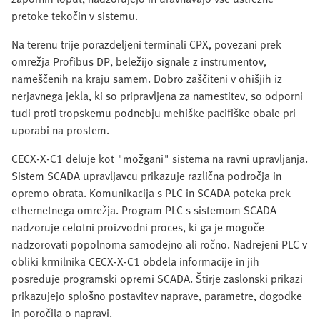
pretoke tekočin v sistemu.
Na terenu trije porazdeljeni terminali CPX, povezani prek
omrežja Profibus DP, beležijo signale z instrumentov,
nameščenih na kraju samem. Dobro zaščiteni v ohišjih iz
nerjavnega jekla, ki so pripravljena za namestitev, so odporni
tudi proti tropskemu podnebju mehiške pacifiške obale pri
uporabi na prostem.
CECX-X-C1 deluje kot "možgani" sistema na ravni upravljanja.
Sistem SCADA upravljavcu prikazuje različna področja in
opremo obrata. Komunikacija s PLC in SCADA poteka prek
ethernetnega omrežja. Program PLC s sistemom SCADA
nadzoruje celotni proizvodni proces, ki ga je mogoče
nadzorovati popolnoma samodejno ali ročno. Nadrejeni PLC v
obliki krmilnika CECX-X-C1 obdela informacije in jih
posreduje programski opremi SCADA. Štirje zaslonski prikazi
prikazujejo splošno postavitev naprave, parametre, dogodke
in poročila o napravi.