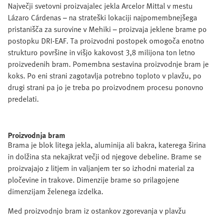
Največji svetovni proizvajalec jekla Arcelor Mittal v mestu
Lázaro Cárdenas – na strateški lokaciji najpomembnejšega
pristanišča za surovine v Mehiki – proizvaja jeklene brame po
postopku DRI-EAF. Ta proizvodni postopek omogoča enotno
strukturo površine in višjo kakovost 3,8 milijona ton letno
proizvedenih bram. Pomembna sestavina proizvodnje bram je
koks. Po eni strani zagotavlja potrebno toploto v plavžu, po
drugi strani pa jo je treba po proizvodnem procesu ponovno
predelati.
Proizvodnja bram
Brama je blok litega jekla, aluminija ali bakra, katerega širina
in dolžina sta nekajkrat večji od njegove debeline. Brame se
proizvajajo z litjem in valjanjem ter so izhodni material za
pločevine in trakove. Dimenzije brame so prilagojene
dimenzijam želenega izdelka.
Med proizvodnjo bram iz ostankov zgorevanja v plavžu