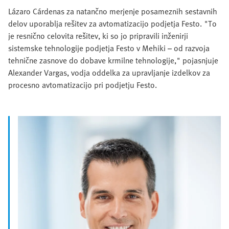
Lázaro Cárdenas za natančno merjenje posameznih sestavnih
delov uporablja rešitev za avtomatizacijo podjetja Festo. "To
je resnično celovita rešitev, ki so jo pripravili inženirji
sistemske tehnologije podjetja Festo v Mehiki – od razvoja
tehnične zasnove do dobave krmilne tehnologije," pojasnjuje
Alexander Vargas, vodja oddelka za upravljanje izdelkov za
procesno avtomatizacijo pri podjetju Festo.