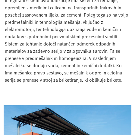
Integrirani sistem avtomatizacije ima sistem za tehtanje,
opremljen z merilnimi celicami na transportnih trakovih in
posebej zasnovanem lijaku za cement. Poleg tega so na voljo
predmešalniki in tehnologija mešanja, vključno z
elektromotorji, ter tehnologija doziranja vode in kemičnih
dodatkov s potrebnimi pnevmatskimi procesnimi ventili.
Sistem za tehtanje določi natančen odmerek odpadnih
materialov za zadevno serijo v zalogovniku surovin. Ta se
prenese v predmešalnik in homogenizira. V naslednjem
mešalniku se dodajo voda, cement in kemični dodatki. Ko
ima mešanica pravo sestavo, se mešalnik odpre in celotna
serija se prenese v stroj za briketiranje, ki oblikuje brikete.