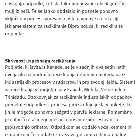
nastajajo odpadki, kot sta tako imenovani koksni grušč in
mulj iz peči. Te se lahko obdelajo in pozneje ponovno
vključijo v proces zgorevanja. V ta namen je na lokaciji
jeklarne sistem za recikliranje Diproinduca, ki reciklira te
odpadke.
Skrivnost uspešnega recikliranja
Podjetje, ki izvira iz Kanade, se je v zadnjih dvajsetih letih
uveljavilo na področju recikliranja odpadnih materialov iz
industrijskih procesov v rudarstvu in proizvodnji jekla. Sistemi
za recikliranje v podjetju so v Kanadi, Mehiki, Venezueli in
Trinidadu. Strokovnjak za recikliranje industrijskih odpadkov
predeluje odpadke iz procesa proizvodnje jekla v brikete, ki
jih je mogoče ponovno sežgati v plavžu jeklarne. Pomembno
je natančno razmerje mešanja posameznih sestavin za
proizvodnjo briketov. Odpadkom se dodajo voda, cement in
izbrani kemični dodatki za vezavo posameznih materialov.