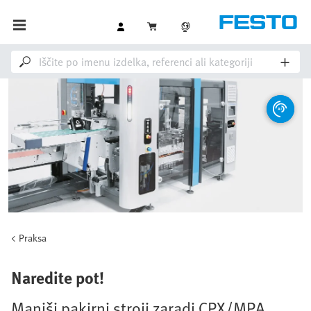
Praksa
Naredite pot!
Manjši pakirni stroji zaradi CPX/MPA