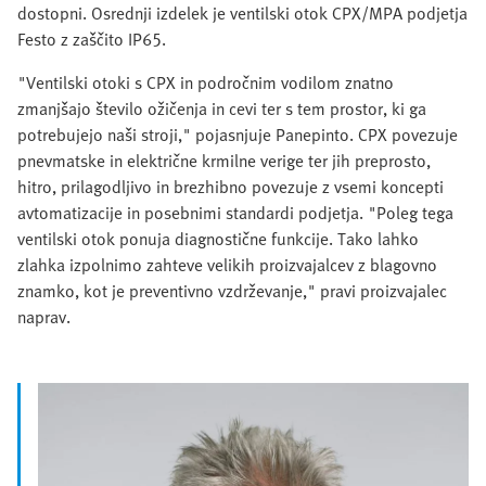
dostopni. Osrednji izdelek je ventilski otok CPX/MPA podjetja
Festo z zaščito IP65.
"Ventilski otoki s CPX in področnim vodilom znatno
zmanjšajo število ožičenja in cevi ter s tem prostor, ki ga
potrebujejo naši stroji," pojasnjuje Panepinto. CPX povezuje
pnevmatske in električne krmilne verige ter jih preprosto,
hitro, prilagodljivo in brezhibno povezuje z vsemi koncepti
avtomatizacije in posebnimi standardi podjetja. "Poleg tega
ventilski otok ponuja diagnostične funkcije. Tako lahko
zlahka izpolnimo zahteve velikih proizvajalcev z blagovno
znamko, kot je preventivno vzdrževanje," pravi proizvajalec
naprav.