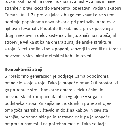
tovarniških halah in nove možnosti za rast – za nas in naše
stranke," pravi Riccardo Panepinto, operativni vodja v skupini
Cama v Italiji. Za proizvajalce z blagovno znamko se s tem
odpirajo popolnoma nova obzorja pri postavitvi obratov v
njihovih tovarnah. Pridobite fleksibilnost pri vključevanju
drugih sestavnih delov sistema v linijo. Značilnost običajnih
strojev je velika stikalna omara zunaj dejanske strukture
stroja. Njeni krmilniki so s pogoni, senzorji in ventili na terenu
povezani s številnimi metrskimi kabli in cevmi.
Kompaktnejši stroji
S "prelomno generacijo" je podjetje Cama popolnoma
prenovilo svoje stroje. Tako je mogoče zmanjšati prostor, ki
ga potrebuje stroj. Nadzorne omare z električnimi in
pnevmatskimi komponentami so vgrajene v vogalih
podstavka stroja. Zmanjšanje prostorskih potreb strojev
omogoča marsikaj: število in dolžina kablov in cevi sta
manjša, potrebne sklope in sestavne dele pa je mogoče
preprosto namestiti na potrebno mesto. Tako so lažje