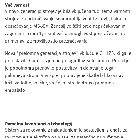
Več varnosti
V novo generacijo strojev je bila vključena tudi tema varnosti
strojev. Za odzračevanje se uporablja ventil za dvig tlaka in
odzračevanje MS6SV. Zanesljivo ščiti pred nepričakovanim
zagonom in ima 1,5-krat večjo zmogljivost prezračevanja v
primerjavi z zmogljivostjo prezračevanja.
Nova "prelomna generacija strojev" vključuje CL 175, ki ga je
predstavila Cama –izjemno prilagodljiv SideLoader. Podjetje
je popolnoma prenovilo postavitev in delovanje tega
pakirnega stroja. V vnaprej pripravljene škatle lahko vstavi
krčljive folije, vrečke, vreče, blistre in drugo primarno
embalažo.
Pametna kombinacija tehnologij
Sistem za rokovanje z nakladanjem je sestavljen iz enote za
rokovanje z električno osjo EGC za natančno približevanje