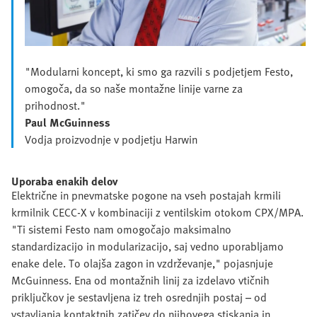
"Modularni koncept, ki smo ga razvili s podjetjem Festo,
omogoča, da so naše montažne linije varne za
prihodnost."
Paul McGuinness
Vodja proizvodnje v podjetju Harwin
Uporaba enakih delov
Električne in pnevmatske pogone na vseh postajah krmili
krmilnik CECC-X v kombinaciji z ventilskim otokom CPX/MPA.
"Ti sistemi Festo nam omogočajo maksimalno
standardizacijo in modularizacijo, saj vedno uporabljamo
enake dele. To olajša zagon in vzdrževanje," pojasnjuje
McGuinness. Ena od montažnih linij za izdelavo vtičnih
priključkov je sestavljena iz treh osrednjih postaj – od
vstavljanja kontaktnih zatičev do njihovega stiskanja in