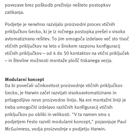
povezave brez poškodb preživijo nešteto postopkov
zatikanja.
Podjetje je nenehno razvijalo proizvodni proces vtičnih
priključkov Gecko, ki je iz ročnega postopka prešel v visoko
avtomatizirano rešitev. To jim omogoča izdelavo več sto tisoč
vtičnih priključkov na leto v širokem razponu konfiguracij
vtičnih priključkov – od 4 do 50 kontaktov na vtični priključek
– in številne možnosti montaže plošč tiskanega vezja.
Modularni koncept
Da bi povečali učinkovitost proizvodnje vtičnih priključkov
Gecko, je Harwin začel razvijati visokoavtomatizirano in
prilagodljivo novo proizvodno linijo. Na eni montažni liniji je
treba omogočiti izdelavo različnih konfiguracij vtičnih
priključkov po obliki in velikosti. "V ta namen smo s
podjetjem Festo razvili modularni koncept," pojasnjuje Paul
McGuinness, vodja proizvodnje v podjetju Harwin.