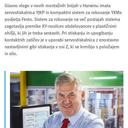
Glavno vlogo v novih montažnih linijah v Harwinu imata
servostiskalnica YJKP in kompaktni sistem za rokovanje YXMx
podjetja Festo. Sistem za rokovanje na več postajah sistema
zagotavlja premike XY-nosilcev obdelovancev s plastičnimi
ohišji, ki jih je treba sestaviti. Pri stiskanju in upogibanju
kontaktnih zatičev je v uporabi servostiskalnica z enostavno
nastavljivimi gibi stiskanja v osi Z, ki se krmilijo s položajem
in silo.