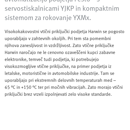
servostiskalnicami YJKP in kompaktnim
sistemom za rokovanje YXMx.
Visokokakovostni vtični priključki podjetja Harwin se pogosto
uporabljajo v zahtevnih okoljih. Pri tem sta pomembni
njihova zanesljivost in vzdržljivost. Zato vtične priključke
Harwin naročajo ne le cenovno ozaveščeni kupci zabavne
elektronike, temveč tudi podjetja, ki potrebujejo
visokozmogljive vtične priključke, na primer podjetja iz
letalske, motoristične in avtomobilske industrije. Tam se
uporabljajo pri ekstremnih delovnih temperaturah med –
65 °C in +150 °C ter pri močnih vibracijah. Zato morajo vtični
priključki brez vrzeli izpolnjevati zelo visoke standarde.