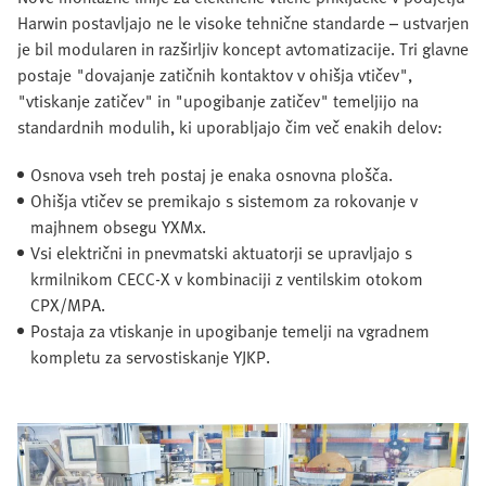
Harwin postavljajo ne le visoke tehnične standarde – ustvarjen
je bil modularen in razširljiv koncept avtomatizacije. Tri glavne
postaje "dovajanje zatičnih kontaktov v ohišja vtičev",
"vtiskanje zatičev" in "upogibanje zatičev" temeljijo na
standardnih modulih, ki uporabljajo čim več enakih delov:
Osnova vseh treh postaj je enaka osnovna plošča.
Ohišja vtičev se premikajo s sistemom za rokovanje v
majhnem obsegu YXMx.
Vsi električni in pnevmatski aktuatorji se upravljajo s
krmilnikom CECC-X v kombinaciji z ventilskim otokom
CPX/MPA.
Postaja za vtiskanje in upogibanje temelji na vgradnem
kompletu za servostiskanje YJKP.