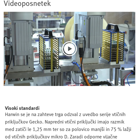
Videoposnetek
Visoki standardi
Harwin se je na zahteve trga odzval z uvedbo serije vtičnih
priključkov Gecko. Napredni vtični priključki imajo razmik
med zatiči le 1,25 mm ter so za polovico manjši in 75 % lažji
od vtičnih priključkov mikro D. Zaradi odporne vijačne