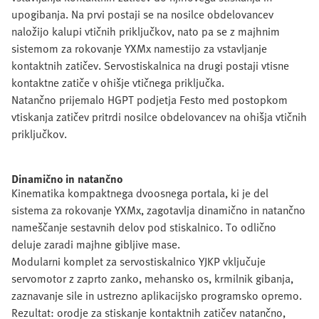
upogibanja. Na prvi postaji se na nosilce obdelovancev
naložijo kalupi vtičnih priključkov, nato pa se z majhnim
sistemom za rokovanje YXMx namestijo za vstavljanje
kontaktnih zatičev. Servostiskalnica na drugi postaji vtisne
kontaktne zatiče v ohišje vtičnega priključka.
Natančno prijemalo HGPT podjetja Festo med postopkom
vtiskanja zatičev pritrdi nosilce obdelovancev na ohišja vtičnih
priključkov.
Dinamično in natančno
Kinematika kompaktnega dvoosnega portala, ki je del
sistema za rokovanje YXMx, zagotavlja dinamično in natančno
nameščanje sestavnih delov pod stiskalnico. To odlično
deluje zaradi majhne gibljive mase.
Modularni komplet za servostiskalnico YJKP vključuje
servomotor z zaprto zanko, mehansko os, krmilnik gibanja,
zaznavanje sile in ustrezno aplikacijsko programsko opremo.
Rezultat: orodje za stiskanje kontaktnih zatičev natančno,