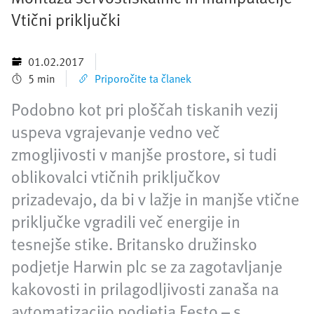
Vtični priključki
01.02.2017
5 min
Priporočite ta članek
Podobno kot pri ploščah tiskanih vezij
uspeva vgrajevanje vedno več
zmogljivosti v manjše prostore, si tudi
oblikovalci vtičnih priključkov
prizadevajo, da bi v lažje in manjše vtične
priključke vgradili več energije in
tesnejše stike. Britansko družinsko
podjetje Harwin plc se za zagotavljanje
kakovosti in prilagodljivosti zanaša na
avtomatizacijo podjetja Festo – s