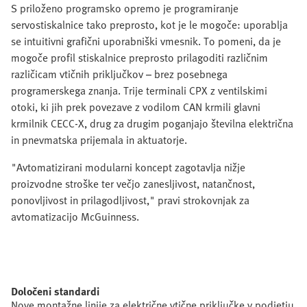
S priloženo programsko opremo je programiranje
servostiskalnice tako preprosto, kot je le mogoče: uporablja
se intuitivni grafični uporabniški vmesnik. To pomeni, da je
mogoče profil stiskalnice preprosto prilagoditi različnim
različicam vtičnih priključkov – brez posebnega
programerskega znanja. Trije terminali CPX z ventilskimi
otoki, ki jih prek povezave z vodilom CAN krmili glavni
krmilnik CECC-X, drug za drugim poganjajo številna električna
in pnevmatska prijemala in aktuatorje.
"Avtomatizirani modularni koncept zagotavlja nižje
proizvodne stroške ter večjo zanesljivost, natančnost,
ponovljivost in prilagodljivost," pravi strokovnjak za
avtomatizacijo McGuinness.
Določeni standardi
Nove montažne linije za električne vtične priključke v podjetju