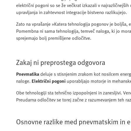
električni pogoni so se že večkrat izkazali v najrazličnejš
upravljanja in zahtevnost integracije bistveno razlikujejo.
Zato na vprašanje »Katera tehnologija pogonov je boljša, 
Pomembna ni sama tehnologija, temveč naloga, ki jo mora opr
sprejemajo bolj premišljene odločitve.
Zakaj ni preprostega odgovora
Pnevmatika
deluje s stisnjenim zrakom kot nosilcem energi
naloge.
Električni pogoni
uporabljajo motorje in mehanske
Obe tehnologiji sta tehnično izpopolnjeni in zanesljivi. Ven
Preudarna odločitev se torej začne z razumevanjem teh razl
Osnovne razlike med pnevmatskim in e