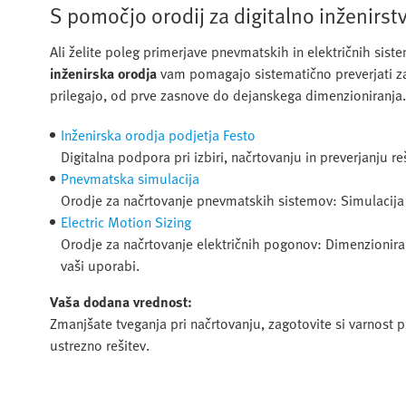
S pomočjo orodij za digitalno inženirstv
Ali želite poleg primerjave pnevmatskih in električnih sis
inženirska orodja
vam pomagajo sistematično preverjati za
prilegajo, od prve zasnove do dejanskega dimenzioniranja.
Inženirska orodja podjetja Festo
Digitalna podpora pri izbiri, načrtovanju in preverjanju
Pnevmatska simulacija
Orodje za načrtovanje pnevmatskih sistemov: Simulacija gib
Electric Motion Sizing
Orodje za načrtovanje električnih pogonov: Dimenzionir
vaši uporabi.
Vaša dodana vrednost:
Zmanjšate tveganja pri načrtovanju, zagotovite si varnost 
ustrezno rešitev.