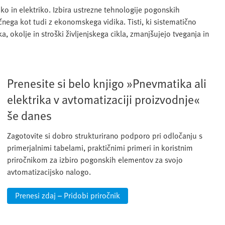
ko in elektriko. Izbira ustrezne tehnologije pogonskih
čnega kot tudi z ekonomskega vidika. Tisti, ki sistematično
, okolje in stroški življenjskega cikla, zmanjšujejo tveganja in
Prenesite si belo knjigo »Pnevmatika ali
elektrika v avtomatizaciji proizvodnje«
še danes
Zagotovite si dobro strukturirano podporo pri odločanju s
primerjalnimi tabelami, praktičnimi primeri in koristnim
priročnikom za izbiro pogonskih elementov za svojo
avtomatizacijsko nalogo.
Prenesi zdaj – Pridobi priročnik