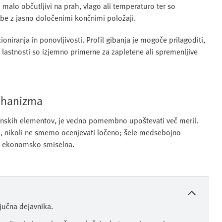
malo občutljivi na prah, vlago ali temperaturo ter so
gibe z jasno določenimi končnimi položaji.
oniranja in ponovljivosti. Profil gibanja je mogoče prilagoditi,
eh lastnosti so izjemno primerne za zapletene ali spremenljive
mehanizma
gonskih elementov, je vedno pomembno upoštevati več meril.
e, nikoli ne smemo ocenjevati ločeno; šele medsebojno
in ekonomsko smiselna.
ljučna dejavnika.