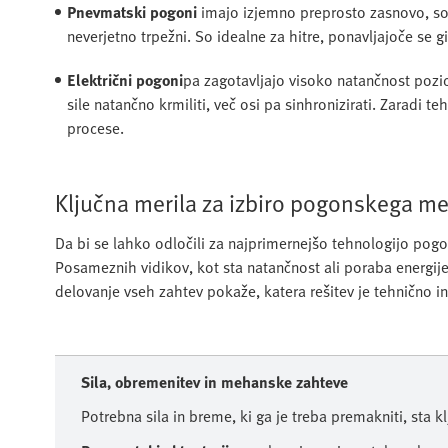
Pnevmatski pogoni
imajo izjemno preprosto zasnovo, so 
neverjetno trpežni. So idealne za hitre, ponavljajoče se 
Električni pogoni
pa zagotavljajo visoko natančnost pozici
sile natančno krmiliti, več osi pa sinhronizirati. Zaradi t
procese.
Ključna merila za izbiro pogonskega 
Da bi se lahko odločili za najprimernejšo tehnologijo po
Posameznih vidikov, kot sta natančnost ali poraba energij
delovanje vseh zahtev pokaže, katera rešitev je tehnično 
Sila, obremenitev in mehanske zahteve
Potrebna sila in breme, ki ga je treba premakniti, sta k