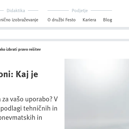
Didaktika
Podjetje
nično izobraževanje
O družbi Festo
Kariera
Blog
ko izbrati pravo rešitev
ni: Kaj je
a za vašo uporabo? V
podlagi tehničnih in
pnevmatskih in