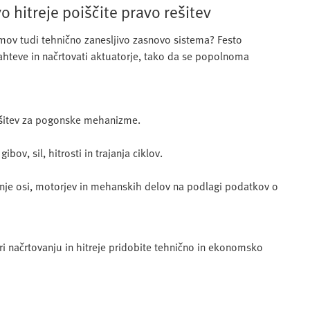
o hitreje poiščite pravo rešitev
temov tudi tehnično zanesljivo zasnovo sistema? Festo
hteve in načrtovati aktuatorje, tako da se popolnoma
 rešitev za pogonske mehanizme.
ov, sil, hitrosti in trajanja ciklov.
anje osi, motorjev in mehanskih delov na podlagi podatkov o
pri načrtovanju in hitreje pridobite tehnično in ekonomsko