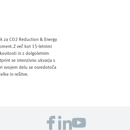
jak za CO2 Reduction & Energy
pment. Z več kot 15-letnimi
ovitosti in z dolgoletnim
rint se intenzivno ukvarja s
Pri svojem delu se osredotoča
elke in rešitve.