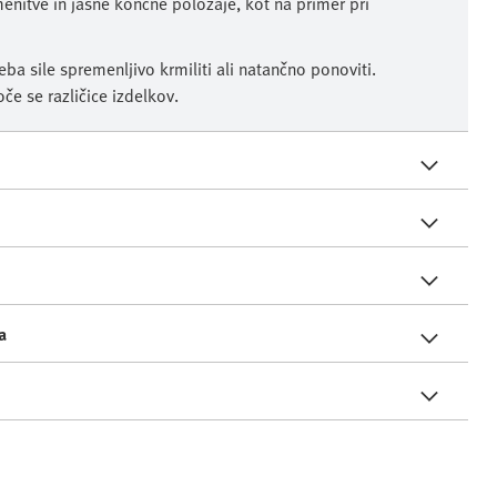
enitve in jasne končne položaje, kot na primer pri
ba sile spremenljivo krmiliti ali natančno ponoviti.
če se različice izdelkov.
a