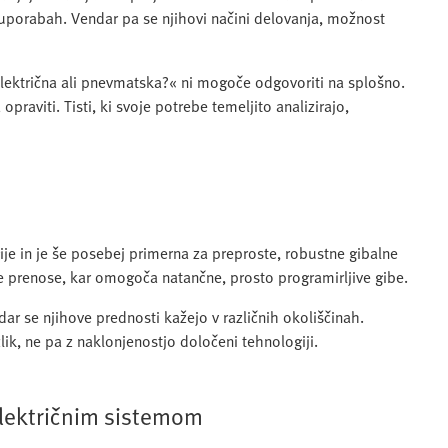
ih uporabah. Vendar pa se njihovi načini delovanja, možnost
električna ali pnevmatska?« ni mogoče odgovoriti na splošno.
aviti. Tisti, ki svoje potrebe temeljito analizirajo,
je in je še posebej primerna za preproste, robustne gibalne
 prenose, kar omogoča natančne, prosto programirljive gibe.
dar se njihove prednosti kažejo v različnih okoliščinah.
ik, ne pa z naklonjenostjo določeni tehnologiji.
lektričnim sistemom