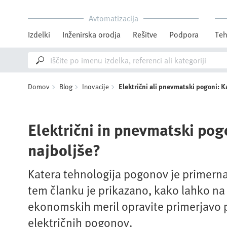
Avtomatizacija
Izdelki
Inženirska orodja
Rešitve
Podpora
Teh
Domov
Blog
Inovacije
Električni ali pnevmatski pogoni: Ka
Električni in pnevmatski pogo
najboljše?
Katera tehnologija pogonov je primern
tem članku je prikazano, kako lahko na 
ekonomskih meril opravite primerjavo 
električnih pogonov.