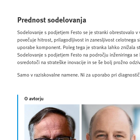
Prednost sodelovanja
Sodelovanje s podjetjem Festo se je stranki obrestovalo v v
povečuje hitrost, prilagodljivost in zanesljivost celotneg
uporabe komponent. Poleg tega je stranka lahko znižala str
Sodelovanje s podjetjem Festo na področju inženiringa se 
osredotoči na strateške inovacije in se še bolj prožno odz
Samo v raziskovalne namene. Ni za uporabo pri diagnostič
O avtorju