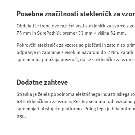
Posebne značilnosti stekleničk za vzo
Obdelati je treba dve različni vrsti stekleničk za vzorce z
75 mm in SurePath®: premer 33 mm × višina 52 mm.
Pokrovčki stekleničk za vzorce so ploščati in zato niso pr
odpiranje in zapiranje z visokim navorom do 2 Nm. Zarad
sprememba položaja povzroči, da se stekleničke za vzorce n
Dodatne zahteve
Stranka je želela popolnoma električnega industrijskega 
48 stekleničkami za vzorce. Rešitev se mora tudi vizualno
spreminjati obstoječo platformo. Poleg tega je bila potre
trgu.