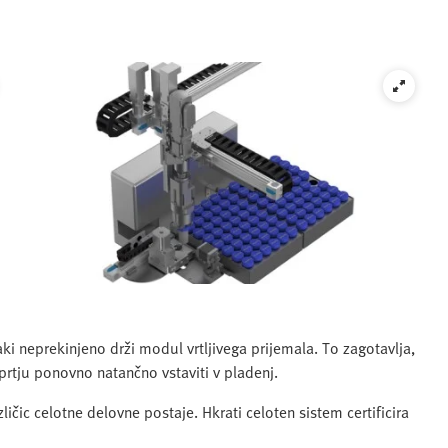
i neprekinjeno drži modul vrtljivega prijemala. To zagotavlja,
prtju ponovno natančno vstaviti v pladenj.
ičic celotne delovne postaje. Hkrati celoten sistem certificira