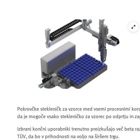
Pokrovčke stekleničk za vzorce med vsemi procesnimi korak
da je mogoče vsako stekleničko za vzorec po odprtju in za
Izbrani končni uporabniki trenutno preizkušajo več beta razl
TÜV, da bo v prihodnosti na voljo na širšem trgu.