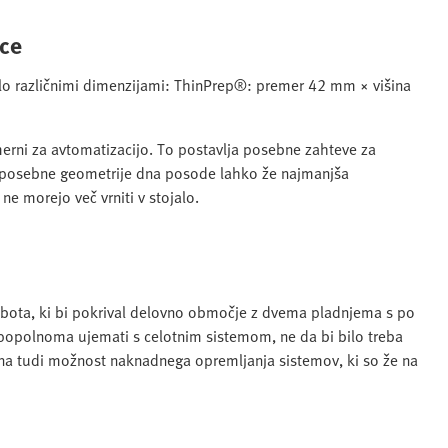
rce
 zelo različnimi dimenzijami: ThinPrep®: premer 42 mm × višina
imerni za avtomatizacijo. To postavlja posebne zahteve za
i posebne geometrije dna posode lahko že najmanjša
e morejo več vrniti v stojalo.
robota, ki bi pokrival delovno območje z dvema pladnjema s po
 popolnoma ujemati s celotnim sistemom, ne da bi bilo treba
bna tudi možnost naknadnega opremljanja sistemov, ki so že na