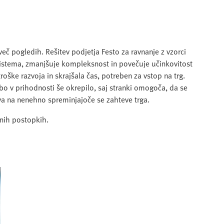
eč pogledih. Rešitev podjetja Festo za ravnanje z vzorci
a sistema, zmanjšuje kompleksnost in povečuje učinkovitost
oške razvoja in skrajšala čas, potreben za vstop na trg.
bo v prihodnosti še okrepilo, saj stranki omogoča, da se
iva na nenehno spreminjajoče se zahteve trga.
nih postopkih.