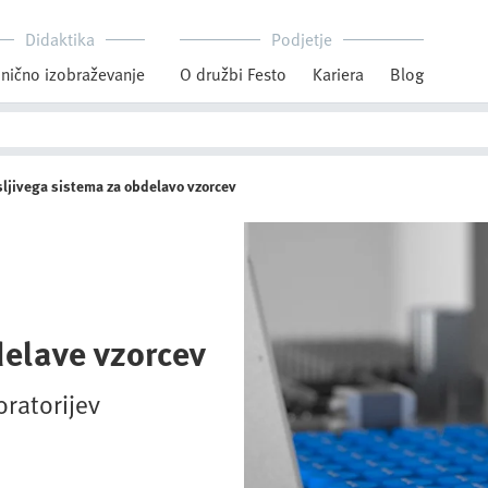
Didaktika
Podjetje
nično izobraževanje
O družbi Festo
Kariera
Blog
esljivega sistema za obdelavo vzorcev
delave vzorcev
oratorijev