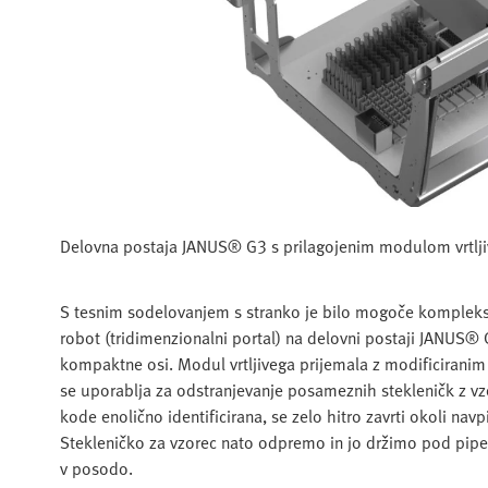
Delovna postaja JANUS® G3 s prilagojenim modulom vrtljiv
S tesnim sodelovanjem s stranko je bilo mogoče kompleksn
robot (tridimenzionalni portal) na delovni postaji JANUS® 
kompaktne osi. Modul vrtljivega prijemala z modificiranim
se uporablja za odstranjevanje posameznih stekleničk z vzor
kode enolično identificirana, se zelo hitro zavrti okoli nav
Stekleničko za vzorec nato odpremo in jo držimo pod pipet
v posodo.