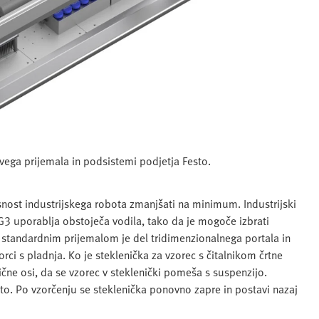
ega prijemala in podsistemi podjetja Festo.
ost industrijskega robota zmanjšati na minimum. Industrijski
G3 uporablja obstoječa vodila, tako da je mogoče izbrati
 standardnim prijemalom je del tridimenzionalnega portala in
ci s pladnja. Ko je steklenička za vzorec s čitalnikom črtne
pične osi, da se vzorec v steklenički pomeša s suspenzijo.
o. Po vzorčenju se steklenička ponovno zapre in postavi nazaj