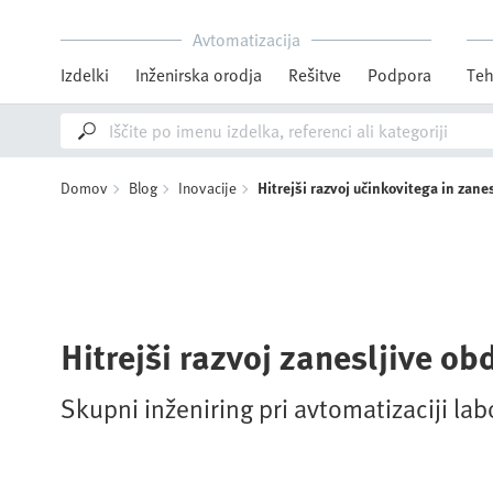
Avtomatizacija
Izdelki
Inženirska orodja
Rešitve
Podpora
Teh
Domov
Blog
Inovacije
Hitrejši razvoj učinkovitega in zan
Hitrejši razvoj zanesljive ob
Skupni inženiring pri avtomatizaciji lab