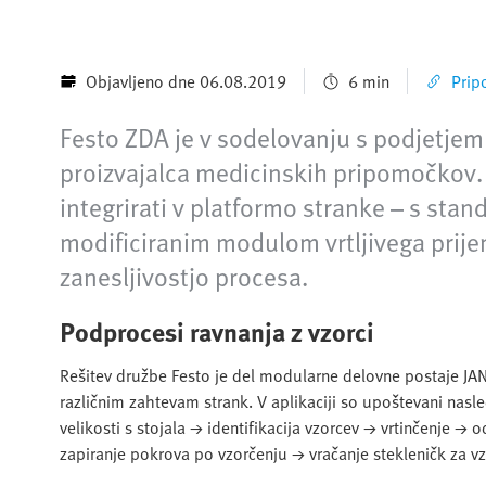
Objavljeno dne 06.08.2019
6 min
Prip
Festo ZDA je v sodelovanju s podjetjem
proizvajalca medicinskih pripomočkov. 
integrirati v platformo stranke – s s
modificiranim modulom vrtljivega prije
zanesljivostjo procesa.
Podprocesi ravnanja z vzorci
Rešitev družbe Festo je del modularne delovne postaje JAN
različnim zahtevam strank. V aplikaciji so upoštevani nasle
velikosti s stojala → identifikacija vzorcev → vrtinčenje 
zapiranje pokrova po vzorčenju → vračanje stekleničk za vz