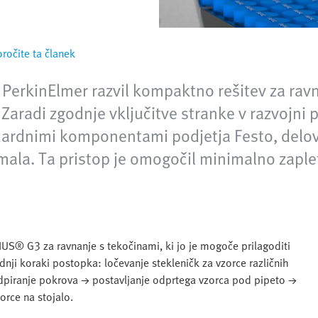
oročite ta članek
 PerkinElmer razvil kompaktno rešitev za rav
Zaradi zgodnje vključitve stranke v razvojni
tandardnimi komponentami podjetja Festo, del
mala. Ta pristop je omogočil minimalno zaple
US® G3 za ravnanje s tekočinami, ki jo je mogoče prilagoditi
dnji koraki postopka: ločevanje stekleničk za vzorce različnih
→ odpiranje pokrova → postavljanje odprtega vzorca pod pipeto →
orce na stojalo.