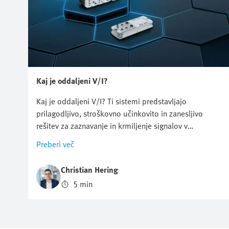
Kaj je oddaljeni V/I?
Kaj je oddaljeni V/I? Ti sistemi predstavljajo
prilagodljivo, stroškovno učinkovito in zanesljivo
rešitev za zaznavanje in krmiljenje signalov v
industrijski avtomatizaciji. Omogočajo
Preberi več
decentralizirano razporeditev vhodno-izhodnih
modulov, kar zmanjšuje potrebno količino kablov ter
Christian Hering
poenostavlja namestitev in vzdrževanje.
5 min