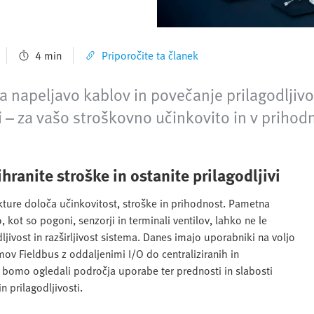
4 min
Priporočite ta članek
a napeljavo kablov in povečanje prilagodljiv
ri – za vašo stroškovno učinkovito in v priho
hranite stroške in ostanite prilagodljivi
tekture določa učinkovitost, stroške in prihodnost. Pametna
ot so pogoni, senzorji in terminali ventilov, lahko ne le
jivost in razširljivost sistema. Danes imajo uporabniki na voljo
mov Fieldbus z oddaljenimi I/O do centraliziranih in
 bomo ogledali področja uporabe ter prednosti in slabosti
n prilagodljivosti.