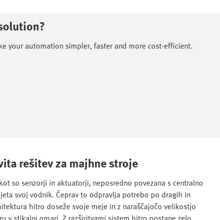
solution?
your automation simpler, faster and more cost-efficient.​
ita rešitev za majhne stroje
t so senzorji in aktuatorji, neposredno povezana s centralno
jeta svoj vodnik. Čeprav to odpravlja potrebo po dragih in
itektura hitro doseže svoje meje in z naraščajočo velikostjo
u v stikalni omari. Z razširitvami sistem hitro postane zelo