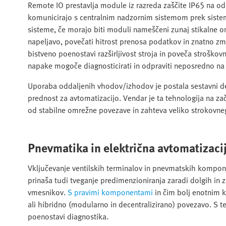
Remote IO prestavlja module iz razreda zaščite IP65 na odda
komunicirajo s centralnim nadzornim sistemom prek sistemo
sisteme, če morajo biti moduli nameščeni zunaj stikalne om
napeljavo, povečati hitrost prenosa podatkov in znatno zm
bistveno poenostavi razširljivost stroja in poveča stroškov
napake mogoče diagnosticirati in odpraviti neposredno n
Uporaba oddaljenih vhodov/izhodov je postala sestavni del
prednost za avtomatizacijo. Vendar je ta tehnologija na za
od stabilne omrežne povezave in zahteva veliko strokovnega 
Pnevmatika in električna avtomatizacij
Vključevanje ventilskih terminalov in pnevmatskih kompon
prinaša tudi tveganje predimenzioniranja zaradi dolgih in 
vmesnikov.
S pravimi komponentami
in čim bolj enotnim 
ali hibridno (modularno in decentralizirano) povezavo. S te
poenostavi diagnostika.