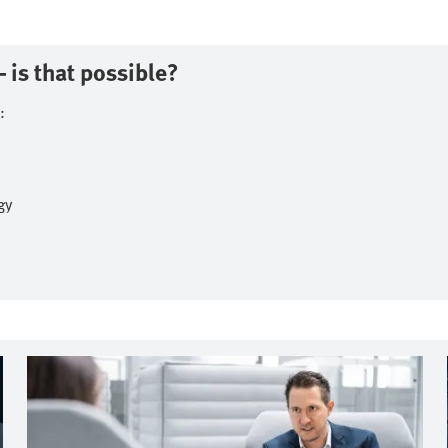
is that possible?​
​
y​