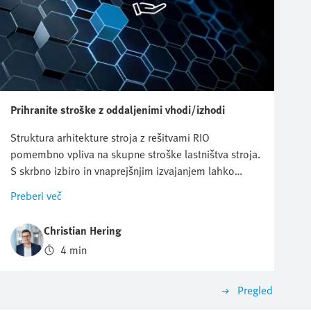
Prihranite stroške z oddaljenimi vhodi/izhodi
Struktura arhitekture stroja z rešitvami RIO
pomembno vpliva na skupne stroške lastništva stroja.
S skrbno izbiro in vnaprejšnjim izvajanjem lahko
prihranite veliko stroškov.
Preberi več
Christian Hering
4 min
Pregled