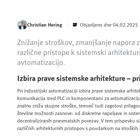
Christian Hering
Objavljeno dne 04.02.2025
Znižanje stroškov, zmanjšanje napora z
različne pristope k sistemski arhitektu
avtomatizacijo.
Izbira prave sistemske arhitekture – pri
Pri industrijski avtomatizaciji izbira prave sistemske arhi
komunikacija med PLC in komponentami za avtomatizacijo, k
znatno zniža skupne stroške, temveč tudi zagotovi prilagodl
številne možnosti zasnove: od diskretne napeljave in siste
decentraliziranih pnevmatskih povezav. V tem prispevku si
različnih arhitekturnih pristopov s poudarkom na stroških i