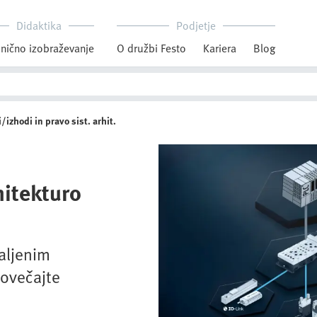
Didaktika
Podjetje
nično izobraževanje
O družbi Festo
Kariera
Blog
/izhodi in pravo sist. arhit.
hitekturo
aljenim
povečajte