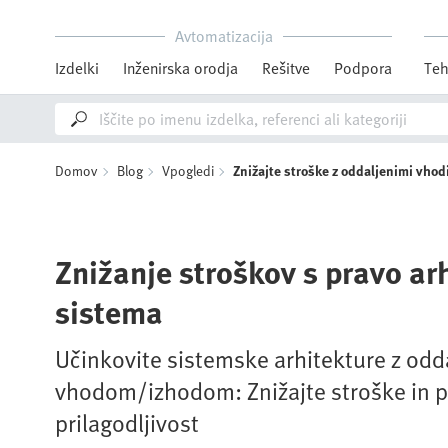
Avtomatizacija
Izdelki
Inženirska orodja
Rešitve
Podpora
Teh
Domov
Blog
Vpogledi
Znižajte stroške z oddaljenimi vhodi
Znižanje stroškov s pravo ar
sistema
Učinkovite sistemske arhitekture z odd
vhodom/izhodom: Znižajte stroške in 
prilagodljivost