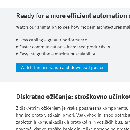
Ready for a more efficient automation 
Watch our animation to see how modern architectures make 
Less cabling – greater performance​
Faster communication – increased productivity​
Easy integration – maximum scalability​
Watch the animation and download poster​
Diskretno ožičenje: stroškovno učinkov
Z diskretnim ožičenjem je vsaka posamezna komponenta, ko
krmilno enoto v stikalni omari. Vsak vhod in izhod potrebu
zapletenih komunikacijskih protokolih in vozliščih bus, arh
povzroči visoke stroške kablov in velike potrebe po prostor