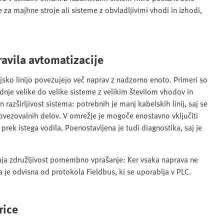
za majhne stroje ali sisteme z obvladljivimi vhodi in izhodi,
ravila avtomatizacije
jsko linijo povezujejo več naprav z nadzorno enoto. Primeri so
nje velike do velike sisteme z velikim številom vhodov in
razširljivost sistema: potrebnih je manj kabelskih linij, saj se
ovezovalnih delov. V omrežje je mogoče enostavno vključiti
ek istega vodila. Poenostavljena je tudi diagnostika, saj je
taja združljivost pomembno vprašanje: Ker vsaka naprava ne
je odvisna od protokola Fieldbus, ki se uporablja v PLC.
rice