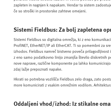
zapleten in nagnjen k napakam. Vendar ta sistem zadostuje 
če so stroški in prostorske zahteve omejeni.
Sistemi Fieldbus: Za bolj zapletena op
Sistemi Fieldbus so digitalna omrežja, ki z eno komunikaci
ProfiNET, EtherNET/IP ali EtherCAT. Ti so pomembni za sred
izhodov. Fieldbus namreč bistveno poveča prilagodljivost in 
z eno samo podatkovno linijo zmanjša število diskretnih p
nove naprave, različne komponente pa lahko komunicirajo pr
zdaj lažje prepoznati napake.
Hkrati so potrebna vozlišča Fieldbus zelo draga, zato pos
more komunicirati z vsakim omrežnim vodilom. Arhitektura 
Oddaljeni vhod/izhod: Iz stikalne oma