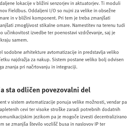
ljene lokacije v bližini senzorjev in aktuatorjev. Ti moduli
v Fieldbus. Oddaljeni I/O so nujni za velike in obsežne
are in v bližini komponent. Pri tem je treba zmanjšati
anjšati zmogljivost stikalne omare. Namestitev na terenu tudi
no učinkovitost izvedbe ter poenostavi vzdrževanje, saj je
a kraju samem.
 sodobne arhitekture avtomatizacije in predstavlja veliko
četku najdražja za nakup. Sistem postane veliko bolj odvisen
znanja pri načrtovanju in integraciji.
a sta odličen povezovalni del
ent v sistem avtomatizacije ponuja velike možnosti, vendar pa
zapletenih cevi ter visoke stroške zaradi potrebnih dodatnih
komunikacijskim jezikom pa je mogoče izvesti decentralizirano
m se zmanjša število vozlišč busa in naslovov IP ter