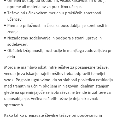
Omejen dostop do sodobnih, visokokakovostnih orodij,
opreme ali materialov za praktično učenje.
Težave pri učinkovitem merjenju praktičnih spretnosti
učencev.
Premalo priložnosti in časa za posodabljanje spretnosti in
znanja.
Nezadostno sodelovanje in podpora s strani uprave in
sodelavcev.
Občutek izčrpanosti, frustracije in manjšega zadovoljstva pri
delu.
Morda je mamljivo iskati hitre rešitve za posamezne težave,
vendar je za iskanje trajnih rešitev treba odpraviti temeljni
vzrok. Pogosto ugotovimo, da so slabosti posledica neskladja
med trenutnim učnim okoljem in njegovim idealnim stanjem
glede na spreminjajoče se izobraževalne trende in zahteve za
usposabljanje. Večina naštetih težav je dejansko znak
sprememb.
Kako lahko premagate številne težave pri poučevanju in