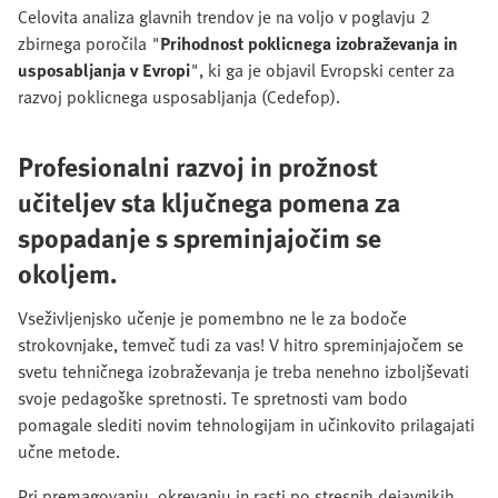
Celovita analiza glavnih trendov je na voljo v poglavju 2
zbirnega poročila "
Prihodnost poklicnega izobraževanja in
usposabljanja v Evropi
", ki ga je objavil Evropski center za
razvoj poklicnega usposabljanja (Cedefop).
Profesionalni razvoj in prožnost
učiteljev sta ključnega pomena za
spopadanje s spreminjajočim se
okoljem.
Vseživljenjsko učenje je pomembno ne le za bodoče
strokovnjake, temveč tudi za vas! V hitro spreminjajočem se
svetu tehničnega izobraževanja je treba nenehno izboljševati
svoje pedagoške spretnosti. Te spretnosti vam bodo
pomagale slediti novim tehnologijam in učinkovito prilagajati
učne metode.
Pri premagovanju, okrevanju in rasti po stresnih dejavnikih,