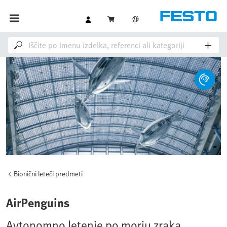
Bionični leteči predmeti
AirPenguins
Avtonomno letenje po morju zraka