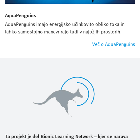
AquaPenguins
AquaPenguins imajo energijsko učinkovito obliko toka in
lahko samostojno manevrirajo tudi v najožjih prostorih.
Več o AquaPenguins
Ta projekt je del Bionic Learning Network – kjer se narava