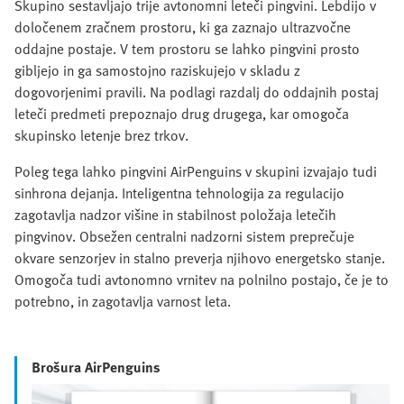
Skupino sestavljajo trije avtonomni leteči pingvini. Lebdijo v
določenem zračnem prostoru, ki ga zaznajo ultrazvočne
oddajne postaje. V tem prostoru se lahko pingvini prosto
gibljejo in ga samostojno raziskujejo v skladu z
dogovorjenimi pravili. Na podlagi razdalj do oddajnih postaj
leteči predmeti prepoznajo drug drugega, kar omogoča
skupinsko letenje brez trkov.
Poleg tega lahko pingvini AirPenguins v skupini izvajajo tudi
sinhrona dejanja. Inteligentna tehnologija za regulacijo
zagotavlja nadzor višine in stabilnost položaja letečih
pingvinov. Obsežen centralni nadzorni sistem preprečuje
okvare senzorjev in stalno preverja njihovo energetsko stanje.
Omogoča tudi avtonomno vrnitev na polnilno postajo, če je to
potrebno, in zagotavlja varnost leta.
Brošura AirPenguins