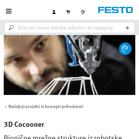
Nadaljnji projekti in koncepti prihodnosti
3D Cocooner
Bionične mrežne strukture iz robotske