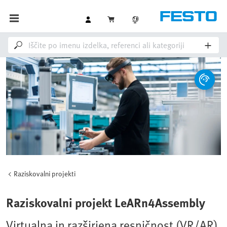
Raziskovalni projekti
Raziskovalni projekt LeARn4Assembly
Virtualna in razširjena resničnost (VR/AR)