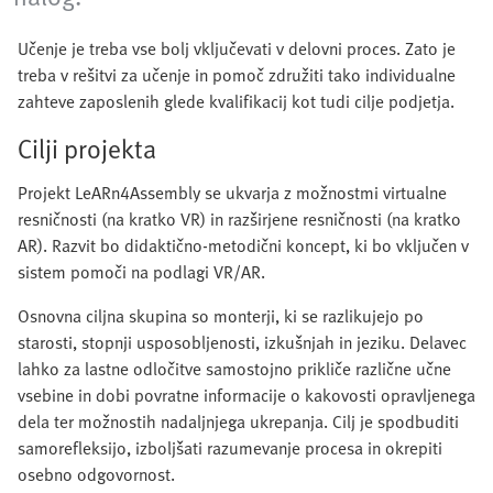
Učenje je treba vse bolj vključevati v delovni proces. Zato je
treba v rešitvi za učenje in pomoč združiti tako individualne
zahteve zaposlenih glede kvalifikacij kot tudi cilje podjetja.
Cilji projekta
Projekt LeARn4Assembly se ukvarja z možnostmi virtualne
resničnosti (na kratko VR) in razširjene resničnosti (na kratko
AR). Razvit bo didaktično-metodični koncept, ki bo vključen v
sistem pomoči na podlagi VR/AR.
Osnovna ciljna skupina so monterji, ki se razlikujejo po
starosti, stopnji usposobljenosti, izkušnjah in jeziku. Delavec
lahko za lastne odločitve samostojno prikliče različne učne
vsebine in dobi povratne informacije o kakovosti opravljenega
dela ter možnostih nadaljnjega ukrepanja. Cilj je spodbuditi
samorefleksijo, izboljšati razumevanje procesa in okrepiti
osebno odgovornost.