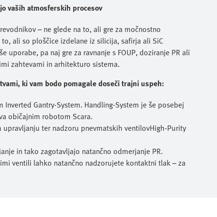
jo vaših atmosferskih procesov
revodnikov – ne glede na to, ali gre za močnostno
 ali so ploščice izdelane iz silicija, safirja ali SiC
še uporabe, pa naj gre za ravnanje s FOUP, doziranje PR ali
mi zahtevami in arhitekturo sistema.
šitvami, ki vam bodo pomagale doseči trajni uspeh:
m Inverted Gantry-System. Handling-System je še posebej
tiva običajnim robotom Scara.
upravljanju ter nadzoru pnevmatskih ventilovHigh-Purity
janje in tako zagotavljajo natančno odmerjanje PR.
imi ventili lahko natančno nadzorujete kontaktni tlak – za