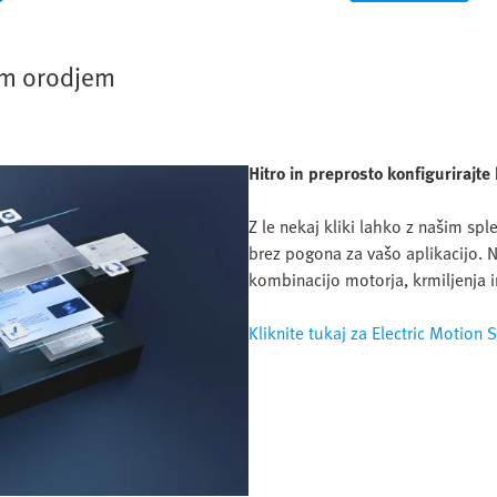
kim orodjem
Hitro in preprosto konfigurirajte
Z le nekaj kliki lahko z našim sp
brez pogona za vašo aplikacijo. N
kombinacijo motorja, krmiljenja i
Kliknite tukaj za Electric Motion S