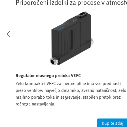
Priporočeni izdelki za procese v atmo
Regulator masnega pretoka VEFC
Zelo kompaktni VEFC za inertne pline ima vse prednosti
hodom
piezo ventilov: največjo dinamiko, zvezno natančnost, zelo
ija
majhno porabo toka in segrevanje, stabilen pretok brez
ročnega nastavljanja.
daj
Kupite zdaj