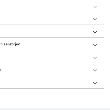
in senzorjev
e