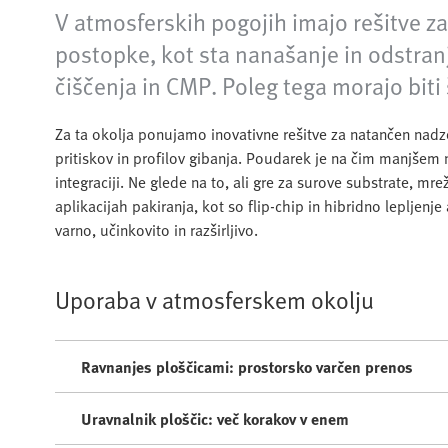
V atmosferskih pogojih imajo rešitve za
postopke, kot sta nanašanje in odstran
čiščenja in CMP. Poleg tega morajo biti 
Za ta okolja ponujamo inovativne rešitve za natančen nadzo
pritiskov in profilov gibanja. Poudarek je na čim manjšem n
integraciji. Ne glede na to, ali gre za surove substrate, 
aplikacijah pakiranja, kot so flip-chip in hibridno lepljenj
varno, učinkovito in razširljivo.
Uporaba v atmosferskem okolju
Ravnanjes ploščicami: prostorsko varčen prenos
Uravnalnik ploščic: več korakov v enem