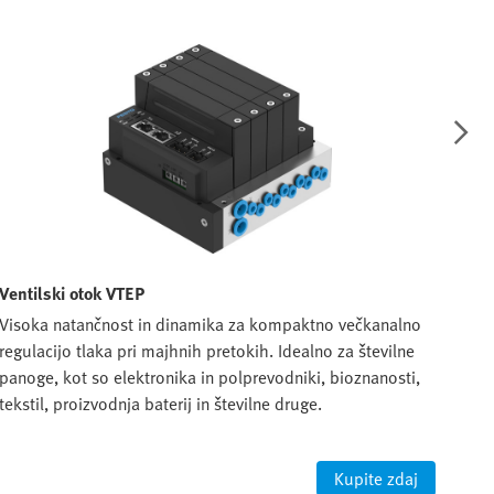
Ventilski otok VTEP
Prop
Visoka natančnost in dinamika za kompaktno večkanalno
Nata
regulacijo tlaka pri majhnih pretokih. Idealno za številne
smer
panoge, kot so elektronika in polprevodniki, bioznanosti,
in v
tekstil, proizvodnja baterij in številne druge.
pret
nast
Kupite zdaj