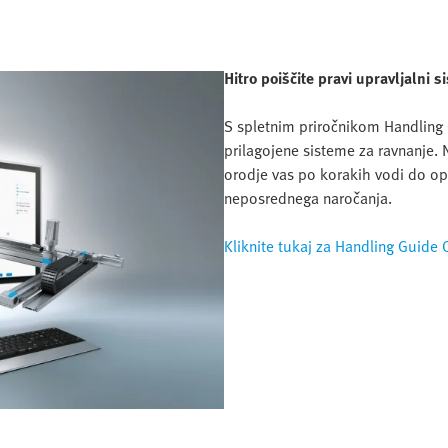
Hitro poiščite pravi upravljalni
S spletnim priročnikom Handling 
prilagojene sisteme za ravnanje. Ne
orodje vas po korakih vodi do op
neposrednega naročanja.
Kliknite tukaj za Handling Guide 