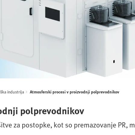
ška industrija
Atmosferski procesi v proizvodnji polprevodnikov
odnji polprevodnikov
šitve za postopke, kot so premazovanje PR, m