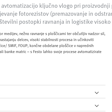
 avtomatizacijo ključno vlogo pri proizvodnji
jevanje fotorezistov (premazovanje in odstra
številni postopki ravnanja in logistike visoko 
r medijev, nežno ravnanje s ploščicami ter občutljiv nadzor sil,
astajanju delcev, visoki stabilnosti procesa in učinkoviti
mrežice/ SMIF, FOUP, končne obdelane ploščice v naprednih
e ali banke matric – s Festo lahko svoje procese avtomatizirate