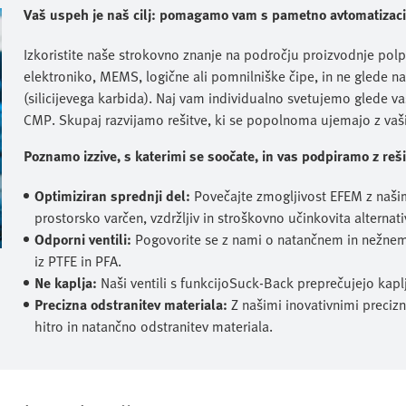
Vaš uspeh je naš cilj: pomagamo vam s pametno avtomatizaci
Izkoristite naše strokovno znanje na področju proizvodnje polp
elektroniko, MEMS, logične ali pomnilniške čipe, in ne glede na to,
(silicijevega karbida). Naj vam individualno svetujemo glede va
CMP. Skupaj razvijamo rešitve, ki se popolnoma ujemajo z vaši
Poznamo izzive, s katerimi se soočate, in vas podpiramo z re
Optimiziran sprednji del:
Povečajte zmogljivost EFEM z naši
prostorsko varčen, vzdržljiv in stroškovno učinkovita alterna
Odporni ventili:
Pogovorite se z nami o natančnem in nežnem 
iz PTFE in PFA.
Ne kaplja:
Naši ventili s funkcijoSuck-Back preprečujejo kapl
Precizna odstranitev materiala:
Z našimi inovativnimi precizn
hitro in natančno odstranitev materiala.