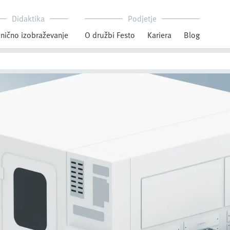
Didaktika
Podjetje
nično izobraževanje
O družbi Festo
Kariera
Blog