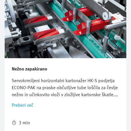
Nežno zapakirano
Servokrmiljeni horizontalni kartonažer HK-S podjetja
ECONO-PAK na praske občutljive tube loščila za čevlje
nežno in učinkovito vloži v zložljive kartonske škatle.
Prosto nastavljiv in prilagodljiv sistem z več nosilci
Preberi več
(MCS) podjetja Festo popolnoma sinhronizira
transportne poti izdelka in zložljivega kartona ter
hkrati zagotavlja zanesljivo pakiranje z visoko
3 min
zmogljivostjo.