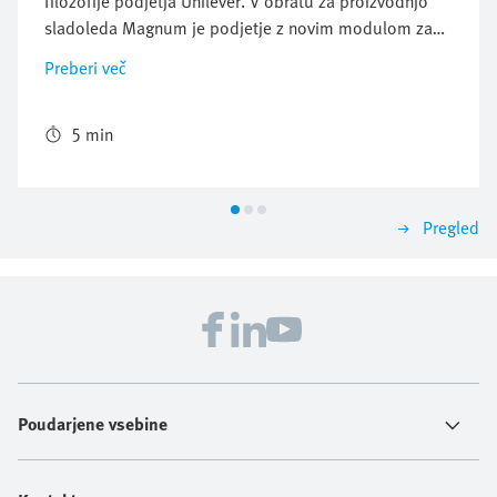
filozofije podjetja Unilever. V obratu za proizvodnjo
sladoleda Magnum je podjetje z novim modulom za
energetsko učinkovitost MSE6-E2M znatno zmanjšalo
Preberi več
porabo stisnjenega zraka.
5 min
Pregled
Poudarjene vsebine