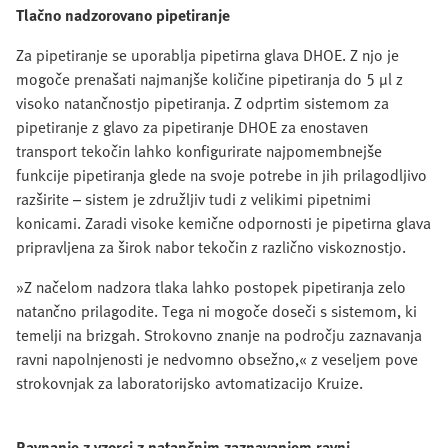
Tlačno nadzorovano pipetiranje
Za pipetiranje se uporablja pipetirna glava DHOE. Z njo je
mogoče prenašati najmanjše količine pipetiranja do 5 µl z
visoko natančnostjo pipetiranja. Z odprtim sistemom za
pipetiranje z glavo za pipetiranje DHOE za enostaven
transport tekočin lahko konfigurirate najpomembnejše
funkcije pipetiranja glede na svoje potrebe in jih prilagodljivo
razširite – sistem je združljiv tudi z velikimi pipetnimi
konicami. Zaradi visoke kemične odpornosti je pipetirna glava
pripravljena za širok nabor tekočin z različno viskoznostjo.
»Z načelom nadzora tlaka lahko postopek pipetiranja zelo
natančno prilagodite. Tega ni mogoče doseči s sistemom, ki
temelji na brizgah. Strokovno znanje na področju zaznavanja
ravni napolnjenosti je nedvomno obsežno,« z veseljem pove
strokovnjak za laboratorijsko avtomatizacijo Kruize.
Ravnanje z vzorci z natančnim zaznavanjem ravni