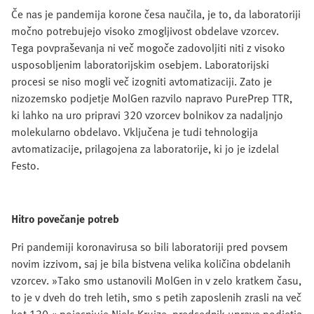
Če nas je pandemija korone česa naučila, je to, da laboratoriji
močno potrebujejo visoko zmogljivost obdelave vzorcev.
Tega povpraševanja ni več mogoče zadovoljiti niti z visoko
usposobljenim laboratorijskim osebjem. Laboratorijski
procesi se niso mogli več izogniti avtomatizaciji. Zato je
nizozemsko podjetje MolGen razvilo napravo PurePrep TTR,
ki lahko na uro pripravi 320 vzorcev bolnikov za nadaljnjo
molekularno obdelavo. Vključena je tudi tehnologija
avtomatizacije, prilagojena za laboratorije, ki jo je izdelal
Festo.
Hitro povečanje potreb
Pri pandemiji koronavirusa so bili laboratoriji pred povsem
novim izzivom, saj je bila bistvena velika količina obdelanih
vzorcev. »Tako smo ustanovili MolGen in v zelo kratkem času,
to je v dveh do treh letih, smo s petih zaposlenih zrasli na več