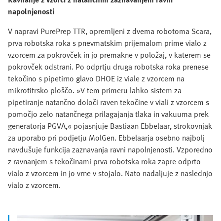
napolnjenosti
V napravi PurePrep TTR, opremljeni z dvema robotoma Scara,
prva robotska roka s pnevmatskim prijemalom prime vialo z
vzorcem za pokrovček in jo premakne v položaj, v katerem se
pokrovček odstrani. Po odprtju druga robotska roka prenese
tekočino s pipetirno glavo DHOE iz viale z vzorcem na
mikrotitrsko ploščo. »V tem primeru lahko sistem za
pipetiranje natančno določi raven tekočine v viali z vzorcem s
pomočjo zelo natančnega prilagajanja tlaka in vakuuma prek
generatorja PGVA,« pojasnjuje Bastiaan Ebbelaar, strokovnjak
za uporabo pri podjetju MolGen. Ebbelaarja osebno najbolj
navdušuje funkcija zaznavanja ravni napolnjenosti. Vzporedno
z ravnanjem s tekočinami prva robotska roka zapre odprto
vialo z vzorcem in jo vrne v stojalo. Nato nadaljuje z naslednjo
vialo z vzorcem.