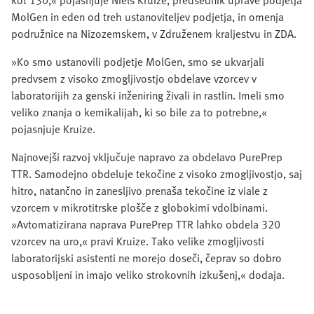
kot 130,« pojasnjuje Niels Kruize, predsednik uprave podjetja
MolGen in eden od treh ustanoviteljev podjetja, in omenja
podružnice na Nizozemskem, v Združenem kraljestvu in ZDA.
»Ko smo ustanovili podjetje MolGen, smo se ukvarjali
predvsem z visoko zmogljivostjo obdelave vzorcev v
laboratorijih za genski inženiring živali in rastlin. Imeli smo
veliko znanja o kemikalijah, ki so bile za to potrebne,«
pojasnjuje Kruize.
Najnovejši razvoj vključuje napravo za obdelavo PurePrep
TTR. Samodejno obdeluje tekočine z visoko zmogljivostjo, saj
hitro, natančno in zanesljivo prenaša tekočine iz viale z
vzorcem v mikrotitrske plošče z globokimi vdolbinami.
»Avtomatizirana naprava PurePrep TTR lahko obdela 320
vzorcev na uro,« pravi Kruize. Tako velike zmogljivosti
laboratorijski asistenti ne morejo doseči, čeprav so dobro
usposobljeni in imajo veliko strokovnih izkušenj,« dodaja.