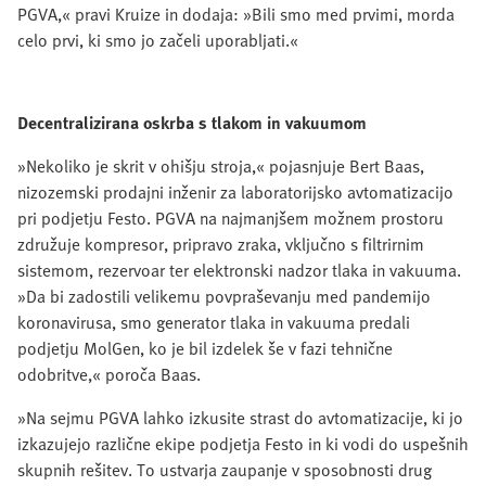
PGVA,« pravi Kruize in dodaja: »Bili smo med prvimi, morda
celo prvi, ki smo jo začeli uporabljati.«
Decentralizirana oskrba s tlakom in vakuumom
»Nekoliko je skrit v ohišju stroja,« pojasnjuje Bert Baas,
nizozemski prodajni inženir za laboratorijsko avtomatizacijo
pri podjetju Festo. PGVA na najmanjšem možnem prostoru
združuje kompresor, pripravo zraka, vključno s filtrirnim
sistemom, rezervoar ter elektronski nadzor tlaka in vakuuma.
»Da bi zadostili velikemu povpraševanju med pandemijo
koronavirusa, smo generator tlaka in vakuuma predali
podjetju MolGen, ko je bil izdelek še v fazi tehnične
odobritve,« poroča Baas.
»Na sejmu PGVA lahko izkusite strast do avtomatizacije, ki jo
izkazujejo različne ekipe podjetja Festo in ki vodi do uspešnih
skupnih rešitev. To ustvarja zaupanje v sposobnosti drug