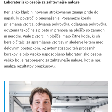
Laboratorijsko osebje za zahtevnejše naloge
Ker lahko kljub njihovemu strokovnemu znanju pride do
napak, ki povzročijo onesnaženje. Posamezni koraki
prijemanja vzorca, odvijanja pokrovčka, odlaganja pokrovčka,
odvzema tekočine s pipeto in prenosa na ploščo so zamudni
in nerodni. Viale z vzorci in plošče imajo črtne kode, ki jih
berejo čitalci za spremljanje vzorcev in sledenje le-tem med
delovnim postopkom. »Z avtomatizacijo teh procesnih
korakov je bilo visoko usposobljeno laboratorijsko osebje
veliko bolje razporejeno za zahtevnejše naloge, kot je npr.
analiza rezultatov preizkusov.«