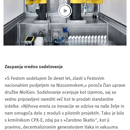
Zaupanja vredno sodelovanje
»S Festom sodelujem že deset let, zlasti s Festovim
nacionalnim podjetjem na Nizozemskem,« poroča član uprave
družbe MolGen. Sodelovanje ocenjuje kot izjemno, saj so
vedno pripravljeni narediti več kot le prodati standardne
izdelke. »Njihova enota za inovacije se odziva na naše želje in
nam omogoča delo z moduli v pilotnih projektih. Tako je bilo
s krmilnikom CPX-E, zdaj pa s »čarobno škatlo", kot ji
pravimo, decentraliziranim generatorjem tlaka in vakuuma