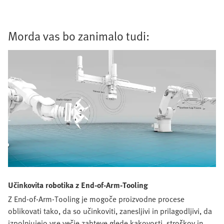
Morda vas bo zanimalo tudi:
Učinkovita robotika z End-of-Arm-Tooling
Z End-of-Arm-Tooling je mogoče proizvodne procese
oblikovati tako, da so učinkoviti, zanesljivi in prilagodljivi, da
izpolnjujejo vse večje zahteve glede kakovosti, stroškov in