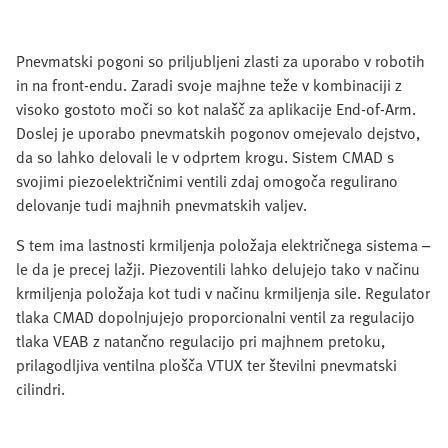
Pnevmatski pogoni so priljubljeni zlasti za uporabo v robotih
in na front-endu. Zaradi svoje majhne teže v kombinaciji z
visoko gostoto moči so kot nalašč za aplikacije End-of-Arm.
Doslej je uporabo pnevmatskih pogonov omejevalo dejstvo,
da so lahko delovali le v odprtem krogu. Sistem CMAD s
svojimi piezoelektričnimi ventili zdaj omogoča regulirano
delovanje tudi majhnih pnevmatskih valjev.
S tem ima lastnosti krmiljenja položaja električnega sistema –
le da je precej lažji. Piezoventili lahko delujejo tako v načinu
krmiljenja položaja kot tudi v načinu krmiljenja sile. Regulator
tlaka CMAD dopolnjujejo proporcionalni ventil za regulacijo
tlaka VEAB z natančno regulacijo pri majhnem pretoku,
prilagodljiva ventilna plošča VTUX ter številni pnevmatski
cilindri.