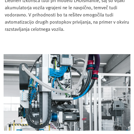
Liebherr izkorišča tudi pri modelu LHDismantle, saj so vijaki
akumulatorja vozila vgrajeni ne le navpično, temveč tudi
vodoravno. V prihodnosti bo ta rešitev omogočila tudi
avtomatizacijo drugih postopkov privijanja, na primer v okviru
razstavljanja celotnega vozila.