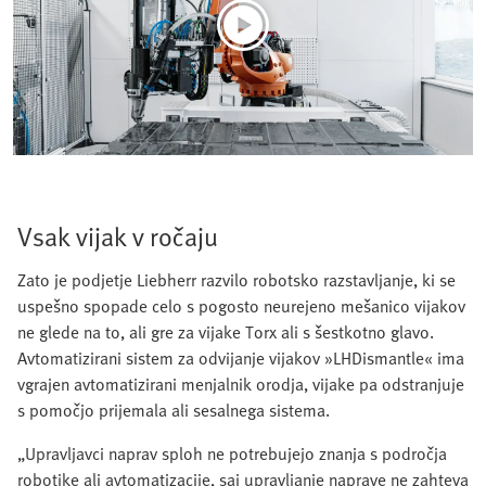
Vsak vijak v ročaju
Zato je podjetje Liebherr razvilo robotsko razstavljanje, ki se
uspešno spopade celo s pogosto neurejeno mešanico vijakov
ne glede na to, ali gre za vijake Torx ali s šestkotno glavo.
Avtomatizirani sistem za odvijanje vijakov »LHDismantle« ima
vgrajen avtomatizirani menjalnik orodja, vijake pa odstranjuje
s pomočjo prijemala ali sesalnega sistema.
„Upravljavci naprav sploh ne potrebujejo znanja s področja
robotike ali avtomatizacije, saj upravljanje naprave ne zahteva