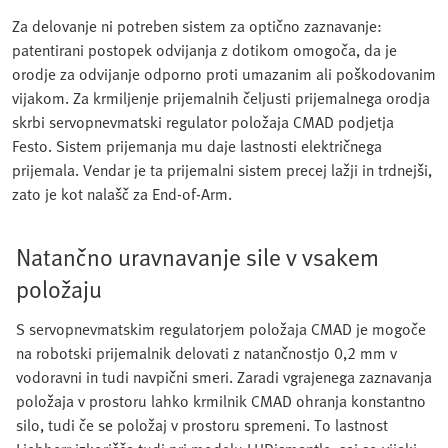
Za delovanje ni potreben sistem za optično zaznavanje:
patentirani postopek odvijanja z dotikom omogoča, da je
orodje za odvijanje odporno proti umazanim ali poškodovanim
vijakom. Za krmiljenje prijemalnih čeljusti prijemalnega orodja
skrbi servopnevmatski regulator položaja CMAD podjetja
Festo. Sistem prijemanja mu daje lastnosti električnega
prijemala. Vendar je ta prijemalni sistem precej lažji in trdnejši,
zato je kot nalašč za End-of-Arm.
Natančno uravnavanje sile v vsakem
položaju
S servopnevmatskim regulatorjem položaja CMAD je mogoče
na robotski prijemalnik delovati z natančnostjo 0,2 mm v
vodoravni in tudi navpični smeri. Zaradi vgrajenega zaznavanja
položaja v prostoru lahko krmilnik CMAD ohranja konstantno
silo, tudi če se položaj v prostoru spremeni. To lastnost