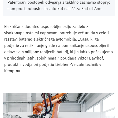
Patentirani postopek odvijanja s taktilno zaznavno stopnjo
– preprost, robusten in zato kot nalašč za End-of-Arm.
Električar z dodatno usposobljenostjo za delo z
visokonapetostnimi napravami potrebuje več ur, da v celoti
razstavi baterijo električnega avtomobila. „Časa, ki ga
podjetje za recikliranje glede na pomanjkanje usposobljenih
delavcev in milijone rabljenih baterij, ki jih lahko pričakujemo
v prihodnjih letih, sploh nima,“ poudarja Viktor Bayrhof,
produktni vodja pri podjetju Liebherr-Verzahntechnik v
Kemptnu.