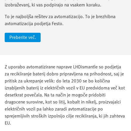
izobraževanj, ki vas podpirajo na vsakem koraku.​
To je najboljša rešitev za avtomatizacijo. To je brezhibna
avtomatizacija podjetja Festo.
Preberite več.
Z uporabo avtomatizirane naprave LHDismantle so podjetja
za recikliranje baterij dobro pripravljena na prihodnost, saj je
pritisk za ukrepanje velik: do leta 2030 se bo količina
izrabljenih baterij iz električnih vozil v EU predvidoma več kot
desetkrat povečala. Na ta način je mogoče pridobiti
dragocene surovine, kot so litij, kobalt in nikelj, proizvajalci
električnih vozil pa lahko zaradi avtomatizacije po
sprejemljivih stroških izpolnijo cilje recikliranja, ki jih zahteva
EU.