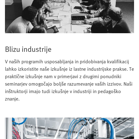
Blizu industrije
V naših programih usposabljanja in pridobivanja kvalifikacij
lahko izkoristite naše izkušnje iz lastne industrijske prakse. Te
praktične izkušnje nam v primerjavi z drugimi ponudniki
seminarjev omogočajo boljše razumevanje vaših izzivov. Naši
inštruktorji imajo tudi izkušnje v industriji in pedagoško
znanje.