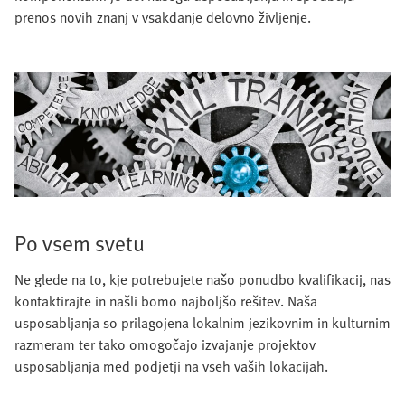
prenos novih znanj v vsakdanje delovno življenje.
Po vsem svetu
Ne glede na to, kje potrebujete našo ponudbo kvalifikacij, nas
kontaktirajte in našli bomo najboljšo rešitev. Naša
usposabljanja so prilagojena lokalnim jezikovnim in kulturnim
razmeram ter tako omogočajo izvajanje projektov
usposabljanja med podjetji na vseh vaših lokacijah.