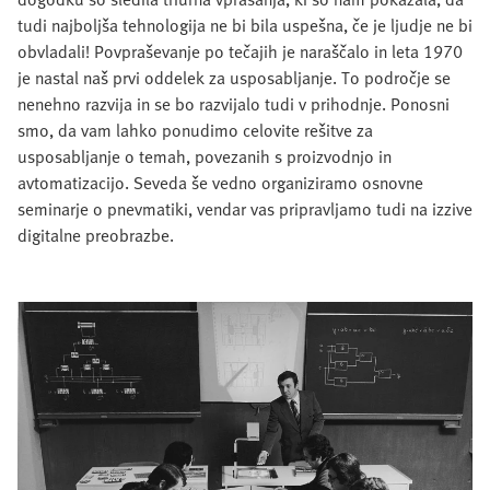
tudi najboljša tehnologija ne bi bila uspešna, če je ljudje ne bi
obvladali! Povpraševanje po tečajih je naraščalo in leta 1970
je nastal naš prvi oddelek za usposabljanje. To področje se
nenehno razvija in se bo razvijalo tudi v prihodnje. Ponosni
smo, da vam lahko ponudimo celovite rešitve za
usposabljanje o temah, povezanih s proizvodnjo in
avtomatizacijo. Seveda še vedno organiziramo osnovne
seminarje o pnevmatiki, vendar vas pripravljamo tudi na izzive
digitalne preobrazbe.