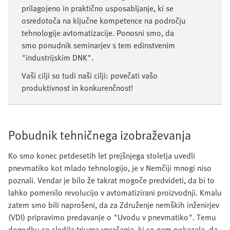
prilagojeno in praktično usposabljanje, ki se
osredotoča na ključne kompetence na področju
tehnologije avtomatizacije. Ponosni smo, da
smo ponudnik seminarjev s tem edinstvenim
"industrijskim DNK".
Vaši cilji so tudi naši cilji: povečati vašo
produktivnost in konkurenčnost!
Pobudnik tehničnega izobraževanja
Ko smo konec petdesetih let prejšnjega stoletja uvedli
pnevmatiko kot mlado tehnologijo, je v Nemčiji mnogi niso
poznali. Vendar je bilo že takrat mogoče predvideti, da bi to
lahko pomenilo revolucijo v avtomatizirani proizvodnji. Kmalu
zatem smo bili naprošeni, da za Združenje nemških inženirjev
(VDI) pripravimo predavanje o "Uvodu v pnevmatiko". Temu
dogodku so sledila triurna vprašanja, ki so nam pokazala, da