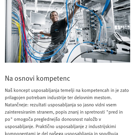
Na osnovi kompetenc
Naš koncept usposabljanja temelji na kompetencah in je zato
prilagojen potrebam industrije ter delovnim mestom.
Natančneje: rezultati usposabljanja so jasno vidni vsem
zainteresiranim stranem, popis znanj in spretnosti "pred in
po" omogoča preglednejšo donosnost naložb v
usposabljanje. Praktično usposabljanje z industrijskimi
komponentami je del našega usposabljanja in spodbuja