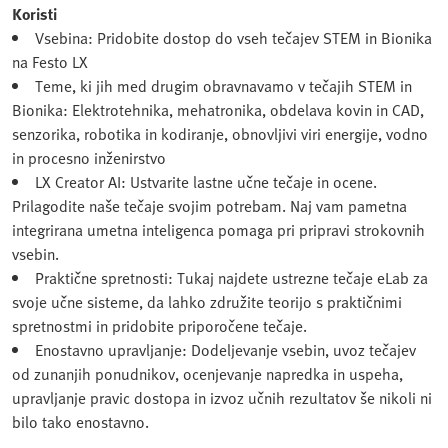
Koristi
Vsebina: Pridobite dostop do vseh tečajev STEM in Bionika
na Festo LX
Teme, ki jih med drugim obravnavamo v tečajih STEM in
Bionika: Elektrotehnika, mehatronika, obdelava kovin in CAD,
senzorika, robotika in kodiranje, obnovljivi viri energije, vodno
in procesno inženirstvo
LX Creator AI: Ustvarite lastne učne tečaje in ocene.
Prilagodite naše tečaje svojim potrebam. Naj vam pametna
integrirana umetna inteligenca pomaga pri pripravi strokovnih
vsebin.
Praktične spretnosti: Tukaj najdete ustrezne tečaje eLab za
svoje učne sisteme, da lahko združite teorijo s praktičnimi
spretnostmi in pridobite priporočene tečaje.
Enostavno upravljanje: Dodeljevanje vsebin, uvoz tečajev
od zunanjih ponudnikov, ocenjevanje napredka in uspeha,
upravljanje pravic dostopa in izvoz učnih rezultatov še nikoli ni
bilo tako enostavno.