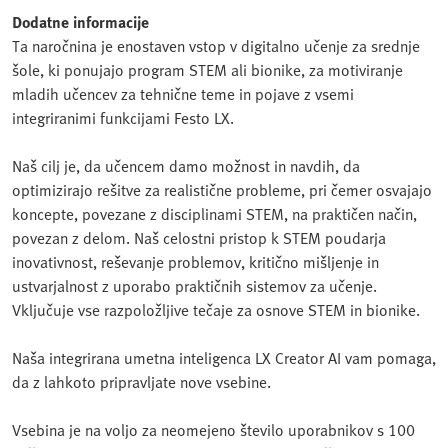
Dodatne informacije
Ta naročnina je enostaven vstop v digitalno učenje za srednje
šole, ki ponujajo program STEM ali bionike, za motiviranje
mladih učencev za tehnične teme in pojave z vsemi
integriranimi funkcijami Festo LX.
Naš cilj je, da učencem damo možnost in navdih, da
optimizirajo rešitve za realistične probleme, pri čemer osvajajo
koncepte, povezane z disciplinami STEM, na praktičen način,
povezan z delom. Naš celostni pristop k STEM poudarja
inovativnost, reševanje problemov, kritično mišljenje in
ustvarjalnost z uporabo praktičnih sistemov za učenje.
Vključuje vse razpoložljive tečaje za osnove STEM in bionike.
Naša integrirana umetna inteligenca LX Creator AI vam pomaga,
da z lahkoto pripravljate nove vsebine.
Vsebina je na voljo za neomejeno število uporabnikov s 100