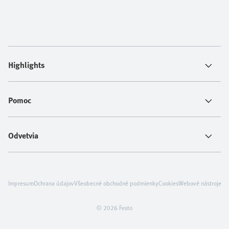
Highlights
Pomoc
Odvetvia
Impresum
Ochrana údajov
Všeobecné obchodné podmienky
Cookies
Webové nástroje
© 2026 Festo