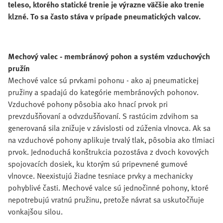
teleso, ktorého statické trenie je výrazne väčšie ako trenie
klzné. To sa často stáva v prípade pneumatických valcov.
Mechový valec - membránový pohon a systém vzduchových
pružín
Mechové valce sú prvkami pohonu - ako aj pneumatickej
pružiny a spadajú do kategórie membránových pohonov.
Vzduchové pohony pôsobia ako hnací prvok pri
prevzdušňovaní a odvzdušňovaní. S rastúcim zdvihom sa
generovaná sila znižuje v závislosti od zúženia vlnovca. Ak sa
na vzduchové pohony aplikuje trvalý tlak, pôsobia ako tlmiaci
prvok. Jednoduchá konštrukcia pozostáva z dvoch kovových
spojovacích dosiek, ku ktorým sú pripevnené gumové
vlnovce. Neexistujú žiadne tesniace prvky a mechanicky
pohyblivé časti. Mechové valce sú jednočinné pohony, ktoré
nepotrebujú vratnú pružinu, pretože návrat sa uskutočňuje
vonkajšou silou.