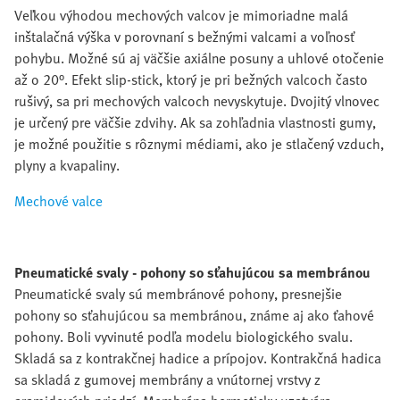
Veľkou výhodou mechových valcov je mimoriadne malá
inštalačná výška v porovnaní s bežnými valcami a voľnosť
pohybu. Možné sú aj väčšie axiálne posuny a uhlové otočenie
až o 20°. Efekt slip-stick, ktorý je pri bežných valcoch často
rušivý, sa pri mechových valcoch nevyskytuje. Dvojitý vlnovec
je určený pre väčšie zdvihy. Ak sa zohľadnia vlastnosti gumy,
je možné použitie s rôznymi médiami, ako je stlačený vzduch,
plyny a kvapaliny.
Mechové valce
Pneumatické svaly - pohony so sťahujúcou sa membránou
Pneumatické svaly sú membránové pohony, presnejšie
pohony so sťahujúcou sa membránou, známe aj ako ťahové
pohony. Boli vyvinuté podľa modelu biologického svalu.
Skladá sa z kontrakčnej hadice a prípojov. Kontrakčná hadica
sa skladá z gumovej membrány a vnútornej vrstvy z