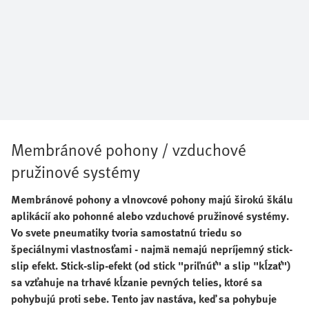
Membránové pohony / vzduchové
pružinové systémy
Membránové pohony a vlnovcové pohony majú širokú škálu
aplikácií ako pohonné alebo vzduchové pružinové systémy.
Vo svete pneumatiky tvoria samostatnú triedu so
špeciálnymi vlastnosťami - najmä nemajú nepríjemný stick-
slip efekt. Stick-slip-efekt (od stick "priľnúť" a slip "kĺzať")
sa vzťahuje na trhavé kĺzanie pevných telies, ktoré sa
pohybujú proti sebe. Tento jav nastáva, keď sa pohybuje