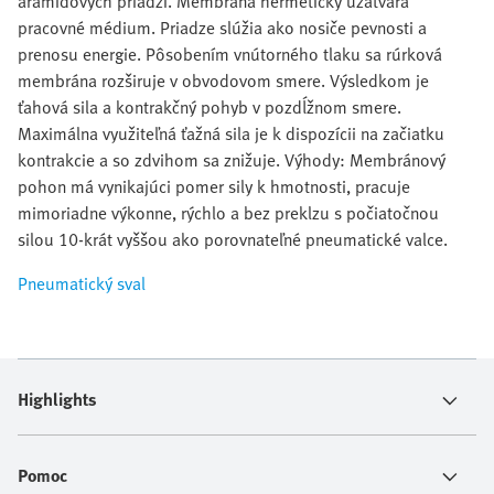
aramidových priadzí. Membrána hermeticky uzatvára
pracovné médium. Priadze slúžia ako nosiče pevnosti a
prenosu energie. Pôsobením vnútorného tlaku sa rúrková
membrána rozširuje v obvodovom smere. Výsledkom je
ťahová sila a kontrakčný pohyb v pozdĺžnom smere.
Maximálna využiteľná ťažná sila je k dispozícii na začiatku
kontrakcie a so zdvihom sa znižuje. Výhody: Membránový
pohon má vynikajúci pomer sily k hmotnosti, pracuje
mimoriadne výkonne, rýchlo a bez preklzu s počiatočnou
silou 10-krát vyššou ako porovnateľné pneumatické valce.
Pneumatický sval
Highlights
Pomoc