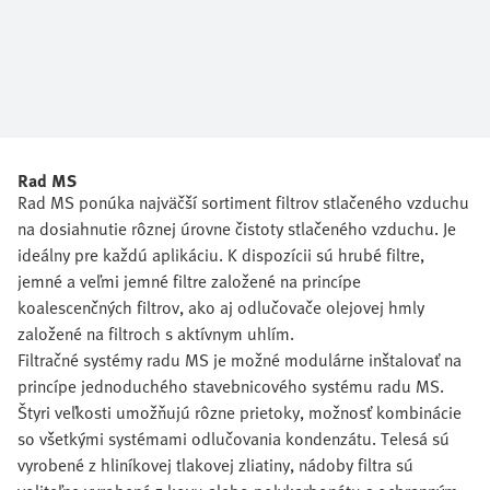
Rad MS
Rad MS ponúka najväčší sortiment filtrov stlačeného vzduchu
na dosiahnutie rôznej úrovne čistoty stlačeného vzduchu. Je
ideálny pre každú aplikáciu. K dispozícii sú hrubé filtre,
jemné a veľmi jemné filtre založené na princípe
koalescenčných filtrov, ako aj odlučovače olejovej hmly
založené na filtroch s aktívnym uhlím.
Filtračné systémy radu MS je možné modulárne inštalovať na
princípe jednoduchého stavebnicového systému radu MS.
Štyri veľkosti umožňujú rôzne prietoky, možnosť kombinácie
so všetkými systémami odlučovania kondenzátu. Telesá sú
vyrobené z hliníkovej tlakovej zliatiny, nádoby filtra sú