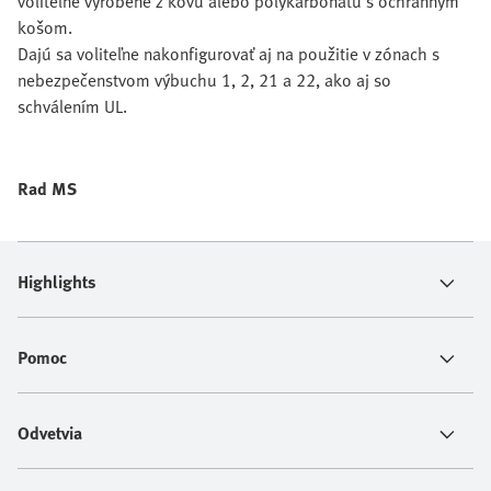
voliteľne vyrobené z kovu alebo polykarbonátu s ochranným
košom.
Dajú sa voliteľne nakonfigurovať aj na použitie v zónach s
nebezpečenstvom výbuchu 1, 2, 21 a 22, ako aj so
schválením UL.
Rad MS
Highlights
Pomoc
Odvetvia