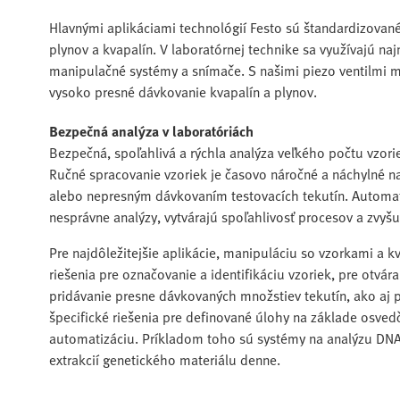
Hlavnými aplikáciami technológií Festo sú štandardizovan
plynov a kvapalín. V laboratórnej technike sa využívajú n
manipulačné systémy a snímače. S našimi piezo ventilmi 
vysoko presné dávkovanie kvapalín a plynov.
Bezpečná analýza v laboratóriách
Bezpečná, spoľahlivá a rýchla analýza veľkého počtu vzor
Ručné spracovanie vzoriek je časovo náročné a náchylné na
alebo nepresným dávkovaním testovacích tekutín. Automat
nesprávne analýzy, vytvárajú spoľahlivosť procesov a zvyšu
Pre najdôležitejšie aplikácie, manipuláciu so vzorkami 
riešenia pre označovanie a identifikáciu vzoriek, pre otvá
pridávanie presne dávkovaných množstiev tekutín, ako aj p
špecifické riešenia pre definované úlohy na základe osv
automatizáciu. Príkladom toho sú systémy na analýzu DNA. 
extrakcií genetického materiálu denne.