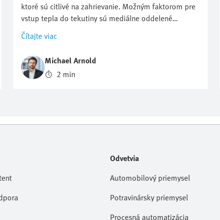
ktoré sú citlivé na zahrievanie. Možným faktorom pre
vstup tepla do tekutiny sú mediálne oddelené
solenoidové ventily, ktoré sú zvyčajne ovládané
Čítajte viac
elektromagneticky. Rodina ventilov VYKx od Festo
znižuje ohrev média na minimum.
Michael Arnold
2 min
Odvetvia
tent
Automobilový priemysel
dpora
Potravinársky priemysel
Procesná automatizácia