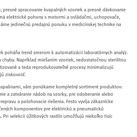
é, presné spracovanie kvapalných vzoriek a presné dávkovanie
ajmä elektrické pohony s motormi a ovládačmi, uchopovače,
máme jedinečnú predajnú ponuku v medicínskej technike na
iek poháňa trend smerom k automatizácii laboratórnych analýz.
 chyby. Napríklad miešaním vzoriek, nedostatočnou sterilitou
izované a teda reprodukovateľné procesy minimalizujú
jú ziskovosť.
a kvapalinami, vám ponúkame kompletný sortiment produktov:
ranie a zatváranie nádob na vzorky, pre odoberanie alebo
repravu a polohovacie riešenia. Festo vyvíja zákaznícke
edčených komponentov pre elektrickú a pneumatickú
Pri selekcii úžitkových rastlín umožňujú niekoľko tisíc