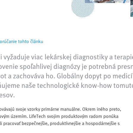
rúčanie tohto článku
 vyžaduje viac lekárskej diagnostiky a terapi
ovenie spoľahlivej diagnózy je potrebná presn
ivot a zachováva ho. Globálny dopyt po medic
upňujeme naše technologické know-how tomut
sov. ​
covávajú svoje vzorky primárne manuálne. Okrem iného preto,
 novým územím. LifeTech svojim produktovým radom ponúka
li pracovať bezpečnejšie, produktívnejšie a hospodárnejšie s