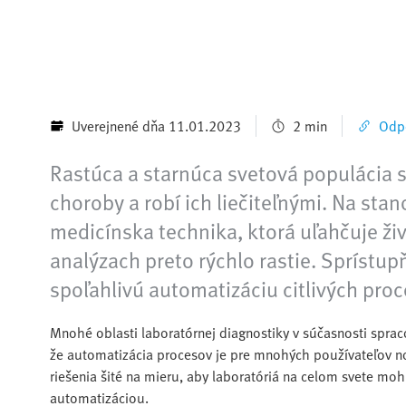
Uverejnené dňa 11.01.2023
2 min
Odpo
Rastúca a starnúca svetová populácia si
choroby a robí ich liečiteľnými. Na stan
medicínska technika, ktorá uľahčuje ž
analýzach preto rýchlo rastie. Spríst
spoľahlivú automatizáciu citlivých proce
Mnohé oblasti laboratórnej diagnostiky v súčasnosti spra
že automatizácia procesov je pre mnohých používateľov
riešenia šité na mieru, aby laboratóriá na celom svete moh
automatizáciou.