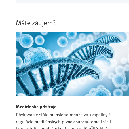
Máte záujem?
Medicínske prístroje
Dávkovanie stále menšieho množstva kvapaliny či
regulácia medicínskych plynov sú v automatizácii
laboratórií a medicínskej technike dôležité. Naše