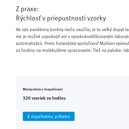
Z praxe:
Rýchlosť v priepustnosti vzorky
Ak nás pandémia koróny niečo naučila, je to veľký dopyt la
nie je možné uspokojiť ani s vysokokvalifikovaným labor
automatizácii. Preto holandská spoločnosť MolGen vyvinul
za hodinu na molekulárne spracovanie. Tiež na palube: la
Manipulácia s kvapalinami
320 vzoriek za hodinu
K úspešnému príbehu