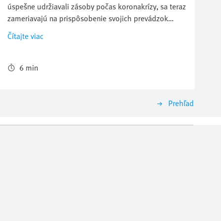
úspešne udržiavali zásoby počas koronakrízy, sa teraz
zameriavajú na prispôsobenie svojich prevádzok
novému normálu a trvalo udržateľné zlepšovanie
Čítajte viac
nákladovej efektívnosti v laboratóriách. Výrobcovia
laboratórneho vybavenia si preto musia položiť
otázku, ako môžu vyvíjať a vyrábať nové laboratórne
6 min
automatizačné zariadenia, ktoré prinášajú
rozhodujúce výhody ich zákazníkom za menej času a
peňazí.
Prehľad