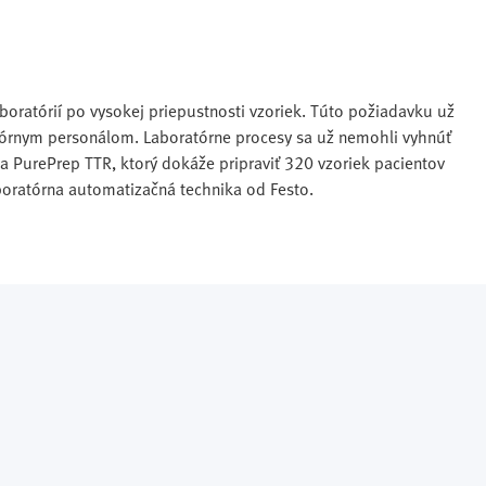
boratórií po vysokej priepustnosti vzoriek. Túto požiadavku už
atórnym personálom. Laboratórne procesy sa už nemohli vyhnúť
a PurePrep TTR, ktorý dokáže pripraviť 320 vzoriek pacientov
boratórna automatizačná technika od Festo.