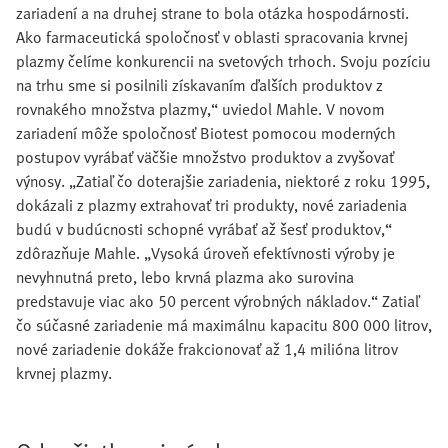
zariadení a na druhej strane to bola otázka hospodárnosti.
Ako farmaceutická spoločnosť v oblasti spracovania krvnej
plazmy čelíme konkurencii na svetových trhoch. Svoju pozíciu
na trhu sme si posilnili získavaním ďalších produktov z
rovnakého množstva plazmy,“ uviedol Mahle. V novom
zariadení môže spoločnosť Biotest pomocou moderných
postupov vyrábať väčšie množstvo produktov a zvyšovať
výnosy. „Zatiaľ čo doterajšie zariadenia, niektoré z roku 1995,
dokázali z plazmy extrahovať tri produkty, nové zariadenia
budú v budúcnosti schopné vyrábať až šesť produktov,“
zdôrazňuje Mahle. „Vysoká úroveň efektívnosti výroby je
nevyhnutná preto, lebo krvná plazma ako surovina
predstavuje viac ako 50 percent výrobných nákladov.“ Zatiaľ
čo súčasné zariadenie má maximálnu kapacitu 800 000 litrov,
nové zariadenie dokáže frakcionovať až 1,4 milióna litrov
krvnej plazmy.