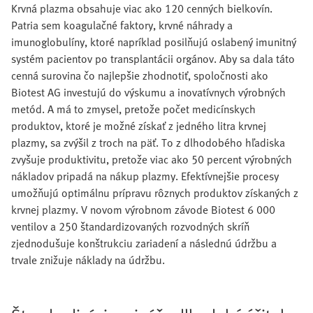
Krvná plazma obsahuje viac ako 120 cenných bielkovín.
Patria sem koagulačné faktory, krvné náhrady a
imunoglobulíny, ktoré napríklad posilňujú oslabený imunitný
systém pacientov po transplantácii orgánov. Aby sa dala táto
cenná surovina čo najlepšie zhodnotiť, spoločnosti ako
Biotest AG investujú do výskumu a inovatívnych výrobných
metód. A má to zmysel, pretože počet medicínskych
produktov, ktoré je možné získať z jedného litra krvnej
plazmy, sa zvýšil z troch na päť. To z dlhodobého hľadiska
zvyšuje produktivitu, pretože viac ako 50 percent výrobných
nákladov pripadá na nákup plazmy. Efektívnejšie procesy
umožňujú optimálnu prípravu rôznych produktov získaných z
krvnej plazmy. V novom výrobnom závode Biotest 6 000
ventilov a 250 štandardizovaných rozvodných skríň
zjednodušuje konštrukciu zariadení a následnú údržbu a
trvale znižuje náklady na údržbu.