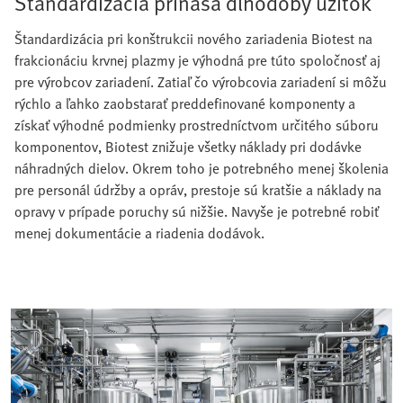
Štandardizácia prináša dlhodobý úžitok
Štandardizácia pri konštrukcii nového zariadenia Biotest na
frakcionáciu krvnej plazmy je výhodná pre túto spoločnosť aj
pre výrobcov zariadení. Zatiaľ čo výrobcovia zariadení si môžu
rýchlo a ľahko zaobstarať preddefinované komponenty a
získať výhodné podmienky prostredníctvom určitého súboru
komponentov, Biotest znižuje všetky náklady pri dodávke
náhradných dielov. Okrem toho je potrebného menej školenia
pre personál údržby a opráv, prestoje sú kratšie a náklady na
opravy v prípade poruchy sú nižšie. Navyše je potrebné robiť
menej dokumentácie a riadenia dodávok.