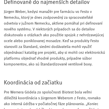
Definované do najmenších detailov
Jürgen Weber, kedysi manažér pre farmáciu vo Festo v
Nemecku, ktorý je dnes zodpovedný za spracovateľské
odvetvia v južnom Nemecku, aktívne pomáhal pri definovaní
nového systému. V niektorých prípadoch sa do detailov
diskutovalo o otázkach ako použitie spojok z nehrdzavejúcej
ocele alebo poniklovanej mosadze. Keď sa produkty Festo
stanovili za štandard, siedmi dodávatelia mohli využiť
objednávací katalóg pre projekt, aby si mohli cez elektronickú
platformu objednať vhodné produkty, prípadne súbor
komponentov, ako sú štandardizované ventilové boxy.
Koordinácia od začiatku
Pre Wernera Gödela zo spoločnosti Biotest bola veľmi
dôležitá koordinácia s Jürgenom Weberom z Festo, rovnako
ako interná údržba v počiatočnej fáze plánovania. „Koniec