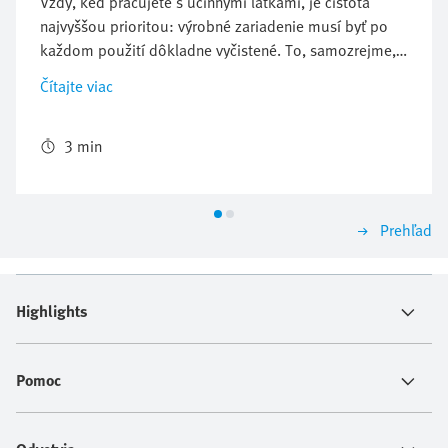
Vždy, keď pracujete s účinnými látkami, je čistota
najvyššou prioritou: výrobné zariadenie musí byť po
každom použití dôkladne vyčistené. To, samozrejme,
závisí od materiálu zariadenia. Alebo môžete použiť
Čítajte viac
komponenty Festo z nehrdzavejúcej ocele odolné proti
korózii. Tie viac vydržia. Napríklad v čistiacich
zariadeniach ROTAN pre farmaceutický priemysel.
3 min
Prehľad
Highlights
Pomoc