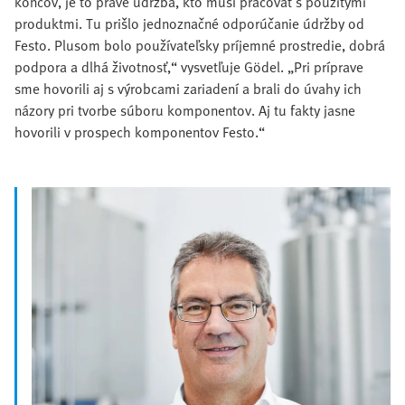
koncov, je to práve údržba, kto musí pracovať s použitými
produktmi. Tu prišlo jednoznačné odporúčanie údržby od
Festo. Plusom bolo používateľsky príjemné prostredie, dobrá
podpora a dlhá životnosť,“ vysvetľuje Gödel. „Pri príprave
sme hovorili aj s výrobcami zariadení a brali do úvahy ich
názory pri tvorbe súboru komponentov. Aj tu fakty jasne
hovorili v prospech komponentov Festo.“