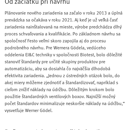
Od začiatku pri návrhu
Plánovanie nového zariadenia sa začalo v roku 2013 a úplná
prevádzka sa očakáva v roku 2021. Aj keď je už veľká časť
zariadenia nainštalovaná na mieste, výrobe predchádza dlhý
proces schvaľovania a kvalifikácie. Po základnom návrhu sa
spoločnosť Festo veľmi skoro zapojila aj do procesu
podrobného návrhu. Pre Wernera Gödela, vedúceho
oddelenia EI&C techniky v spoločnosti Biotest, bolo dôležité
stanoviť štandardy pre určité skupiny produktov pre
automatizáciu, aby sa dosiahla čo najväčšia dlhodobá
efektivita zariadenia. „Jednou z ústredných otázok bolo, do
akej miery môžeme zjednotiť a štandardizovať, napríklad s
cieľom znížiť náklady na údržbu. Dôležitým krokom bolo
použitie štandardných ventilových boxov. Najnižší možný
počet štandardov minimalizuje neskoršie náklady na údržbu,“
vysvetľuje Werner Gödel.