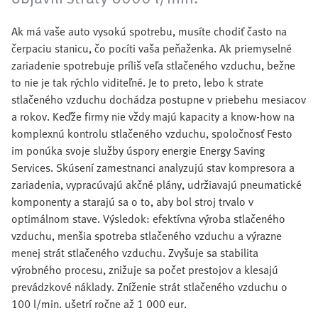
Ak má vaše auto vysokú spotrebu, musíte chodiť často na
čerpaciu stanicu, čo pocíti vaša peňaženka. Ak priemyselné
zariadenie spotrebuje príliš veľa stlačeného vzduchu, bežne
to nie je tak rýchlo viditeľné. Je to preto, lebo k strate
stlačeného vzduchu dochádza postupne v priebehu mesiacov
a rokov. Keďže firmy nie vždy majú kapacity a know-how na
komplexnú kontrolu stlačeného vzduchu, spoločnosť Festo
im ponúka svoje služby úspory energie Energy Saving
Services. Skúsení zamestnanci analyzujú stav kompresora a
zariadenia, vypracúvajú akčné plány, udržiavajú pneumatické
komponenty a starajú sa o to, aby bol stroj trvalo v
optimálnom stave. Výsledok: efektívna výroba stlačeného
vzduchu, menšia spotreba stlačeného vzduchu a výrazne
menej strát stlačeného vzduchu. Zvyšuje sa stabilita
výrobného procesu, znižuje sa počet prestojov a klesajú
prevádzkové náklady. Zníženie strát stlačeného vzduchu o
100 l/min. ušetrí ročne až 1 000 eur.