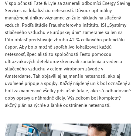
V spoločnosti Tate & Lyle sa zamerali odborníci Energy Saving
Services na lokalizáciu netesností. Dôvod: optimálny
manažment únikov významne znižuje náklady na stlačený
vzduch. Podľa štúdie Fraunhoferovho inštitútu ISI „Systémy
stlačeného vzduchu v Európskej únii“ zameranie sa len na
túto oblasť predstavuje zhruba 42 % celkového potenciálu
úspor. Aby bolo možné spoľahlivo lokalizovať každú
netesnosť, špecialisti zo spoločnosti Festo pomocou
ultrazvukových detektorov skenovali zariadenia a vedenia
stlačeného vzduchu v celom výrobnom závode v
Amsterdame. Tak objavili aj najmenšie netesnosti, ako aj
uvoľnené prípoje a spojky. Každý nájdený únik bol označený a
boli zaznamenané všetky príslušné údaje, ako sú odhadované
doby opravy a náhradné diely. Výsledkom bol kompletný
akčný plán na rýchle a ľahké odstránenie netesností.