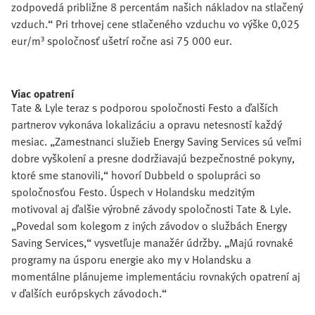
zodpovedá približne 8 percentám našich nákladov na stlačený
vzduch.“ Pri trhovej cene stlačeného vzduchu vo výške 0,025
eur/m³ spoločnosť ušetrí ročne asi 75 000 eur.
Viac opatrení
Tate & Lyle teraz s podporou spoločnosti Festo a ďalších
partnerov vykonáva lokalizáciu a opravu netesností každý
mesiac. „Zamestnanci služieb Energy Saving Services sú veľmi
dobre vyškolení a presne dodržiavajú bezpečnostné pokyny,
ktoré sme stanovili,“ hovorí Dubbeld o spolupráci so
spoločnosťou Festo. Úspech v Holandsku medzitým
motivoval aj ďalšie výrobné závody spoločnosti Tate & Lyle.
„Povedal som kolegom z iných závodov o službách Energy
Saving Services,“ vysvetľuje manažér údržby. „Majú rovnaké
programy na úsporu energie ako my v Holandsku a
momentálne plánujeme implementáciu rovnakých opatrení aj
v ďalších európskych závodoch.“