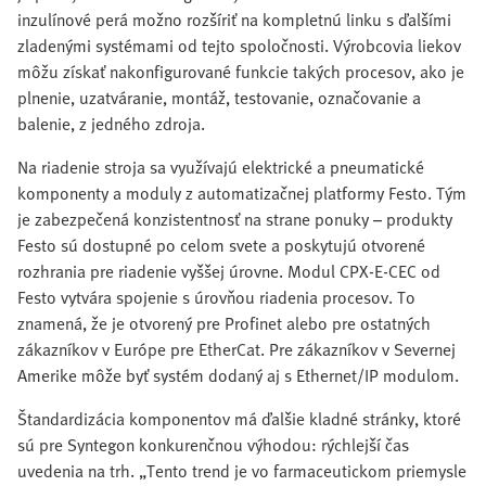
inzulínové perá možno rozšíriť na kompletnú linku s ďalšími
zladenými systémami od tejto spoločnosti. Výrobcovia liekov
môžu získať nakonfigurované funkcie takých procesov, ako je
plnenie, uzatváranie, montáž, testovanie, označovanie a
balenie, z jedného zdroja.
Na riadenie stroja sa využívajú elektrické a pneumatické
komponenty a moduly z automatizačnej platformy Festo. Tým
je zabezpečená konzistentnosť na strane ponuky – produkty
Festo sú dostupné po celom svete a poskytujú otvorené
rozhrania pre riadenie vyššej úrovne. Modul CPX-E-CEC od
Festo vytvára spojenie s úrovňou riadenia procesov. To
znamená, že je otvorený pre Profinet alebo pre ostatných
zákazníkov v Európe pre EtherCat. Pre zákazníkov v Severnej
Amerike môže byť systém dodaný aj s Ethernet/IP modulom.
Štandardizácia komponentov má ďalšie kladné stránky, ktoré
sú pre Syntegon konkurenčnou výhodou: rýchlejší čas
uvedenia na trh. „Tento trend je vo farmaceutickom priemysle