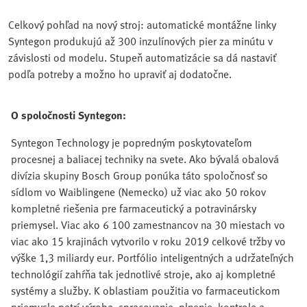
Celkový pohľad na nový stroj: automatické montážne linky
Syntegon produkujú až 300 inzulínových pier za minútu v
závislosti od modelu. Stupeň automatizácie sa dá nastaviť
podľa potreby a možno ho upraviť aj dodatočne.
O spoločnosti Syntegon:
Syntegon Technology je popredným poskytovateľom
procesnej a baliacej techniky na svete. Ako bývalá obalová
divízia skupiny Bosch Group ponúka táto spoločnosť so
sídlom vo Waiblingene (Nemecko) už viac ako 50 rokov
kompletné riešenia pre farmaceutický a potravinársky
priemysel. Viac ako 6 100 zamestnancov na 30 miestach vo
viac ako 15 krajinách vytvorilo v roku 2019 celkové tržby vo
výške 1,3 miliardy eur. Portfólio inteligentných a udržateľných
technológií zahŕňa tak jednotlivé stroje, ako aj kompletné
systémy a služby. K oblastiam použitia vo farmaceutickom