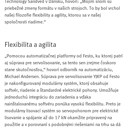
Technology Sandved v Dánsku, hovorí: „Mojím snom sú
priebežné zmeny formátu v našich strojoch. To by bol vrchol
našej filozofie flexibility a agility, ktorou sa v našej
spoločnosti riadime.“
Flexibilita a agilita
„Pomocou automatizačnej platformy od Festo, ku ktorej patrí
aj súprava pre servolisovanie, sa tento sen zrejme čoskoro
stane skutočnosťou,“ hovorí odborník na automatizáciu,
Michael Andersen. Súprava pre servolisovanie YJKP od Festo
je nakonfigurovaný modulárny systém, ktorý obsahuje
softvér, riadenie a štandardné elektrické pohony. Umožňuje
jednoduchú integráciu do zariadenia a vďaka
nainštalovanému softvéru ponúka vysokú flexibilitu. Preto je
modulárny lisovací systém so servopohonom pre elektrické
lisovanie a spájanie až do 17 kN okamžite pripravený na
použitie a v porovnaní s podobnými riešeniami na trhu sa dá