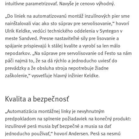
intuitívne parametrizovať. Navyše je cenovo výhodný.
„Do liniek na automatizovanú montáž inzulínových pier sme
nainštalovali viac ako sto súprav pre servolisovanie,“ hovorí
Ulrik Keldke, vedúci technického oddelenia v Syntegon v
meste Sandved. Presne nastaviteľné sily pre lisovanie a
spájanie prispievajú k stálej kvalite a vyrobí sa len málo
nepodarkov. „Na súprave pre servolisovanie od Festo sa nám
páči najmä to, že sa dá rýchlo a jednoducho uviesť do
prevádzky a že obsluha stroja nepotrebuje žiadne
zaškolenie,“ vysvetľuje hlavný inžinier Keldke.
Kvalita a bezpečnosť
„Automatizácia montážnej linky je nevyhnutným
predpokladom na splnenie požiadaviek na konečný produkt:
inzulínové perá musia byť bezpečné a musia sa dať
jednoducho používať,“ hovorí Andersen. Perá sa nesmú