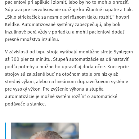
pacientovi pri aplikácii zlomiť, lebo by ho to mohlo ohroziť.
Súprava pre servolisovanie udržuje konštantné napätie a tlak.
„Sklo striekačiek sa nesmie pri rôznom tlaku rozbiť,“ hovorí
Keldke. Automatizované systémy zabezpečujú, aby boli
inzulínové perá vždy v poriadku a mohli pacientovi dodať
presné množstvo inzulínu.
V závislosti od typu stroja vyrábajú montážne stroje Syntegon
až 300 pier za minútu. Stupeň automatizácie sa dá nastaviť
podľa potreby a možno ho upraviť aj dodatočne. Koncepcie
strojov sú založené buď na otočnom stole pre nízky až
stredný výkon, alebo na lineárnom dopravníkovom systéme
pre vysoký výkon. Pre zvýšenie výkonu a stupňa
automatizácie je možné systém rozšíriť o automatické
podávače a stanice.