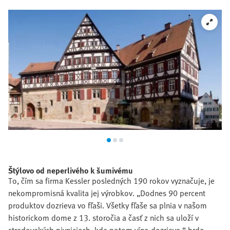
Štýlovo od neperlivého k šumivému
To, čím sa firma Kessler posledných 190 rokov vyznačuje, je
nekompromisná kvalita jej výrobkov. „Dodnes 90 percent
produktov dozrieva vo fľaši. Všetky fľaše sa plnia v našom
historickom dome z 13. storočia a časť z nich sa uloží v
stredovekých pivniciach, kde potom víno dozrieva,“ hrdo