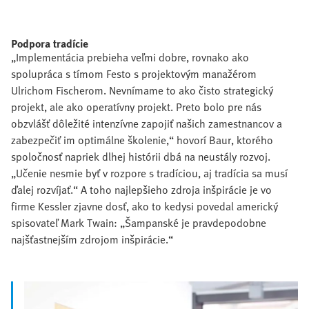
Podpora tradície
„Implementácia prebieha veľmi dobre, rovnako ako
spolupráca s tímom Festo s projektovým manažérom
Ulrichom Fischerom. Nevnímame to ako čisto strategický
projekt, ale ako operatívny projekt. Preto bolo pre nás
obzvlášť dôležité intenzívne zapojiť našich zamestnancov a
zabezpečiť im optimálne školenie,“ hovorí Baur, ktorého
spoločnosť napriek dlhej histórii dbá na neustály rozvoj.
„Učenie nesmie byť v rozpore s tradíciou, aj tradícia sa musí
ďalej rozvíjať.“ A toho najlepšieho zdroja inšpirácie je vo
firme Kessler zjavne dosť, ako to kedysi povedal americký
spisovateľ Mark Twain: „Šampanské je pravdepodobne
najšťastnejším zdrojom inšpirácie.“