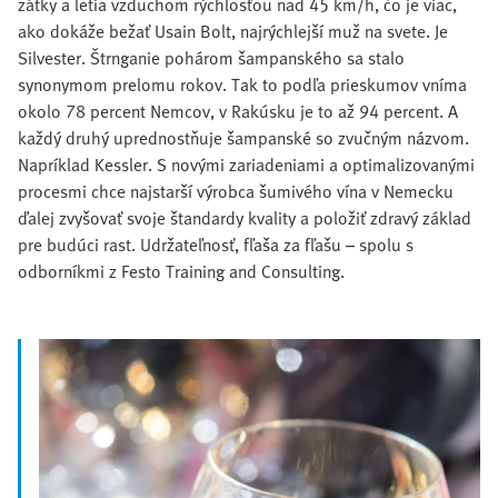
zátky a letia vzduchom rýchlosťou nad 45 km/h, čo je viac,
ako dokáže bežať Usain Bolt, najrýchlejší muž na svete. Je
Silvester. Štrnganie pohárom šampanského sa stalo
synonymom prelomu rokov. Tak to podľa prieskumov vníma
okolo 78 percent Nemcov, v Rakúsku je to až 94 percent. A
každý druhý uprednostňuje šampanské so zvučným názvom.
Napríklad Kessler. S novými zariadeniami a optimalizovanými
procesmi chce najstarší výrobca šumivého vína v Nemecku
ďalej zvyšovať svoje štandardy kvality a položiť zdravý základ
pre budúci rast. Udržateľnosť, fľaša za fľašu – spolu s
odborníkmi z Festo Training and Consulting.