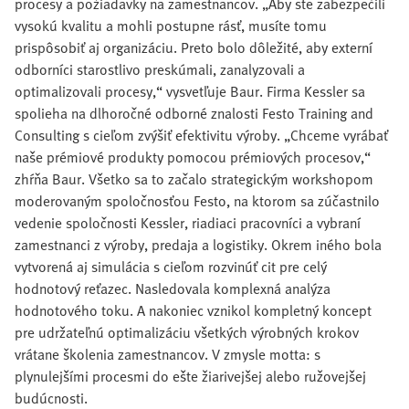
procesy a požiadavky na zamestnancov. „Aby ste zabezpečili
vysokú kvalitu a mohli postupne rásť, musíte tomu
prispôsobiť aj organizáciu. Preto bolo dôležité, aby externí
odborníci starostlivo preskúmali, zanalyzovali a
optimalizovali procesy,“ vysvetľuje Baur. Firma Kessler sa
spolieha na dlhoročné odborné znalosti Festo Training and
Consulting s cieľom zvýšiť efektivitu výroby. „Chceme vyrábať
naše prémiové produkty pomocou prémiových procesov,“
zhŕňa Baur. Všetko sa to začalo strategickým workshopom
moderovaným spoločnosťou Festo, na ktorom sa zúčastnilo
vedenie spoločnosti Kessler, riadiaci pracovníci a vybraní
zamestnanci z výroby, predaja a logistiky. Okrem iného bola
vytvorená aj simulácia s cieľom rozvinúť cit pre celý
hodnotový reťazec. Nasledovala komplexná analýza
hodnotového toku. A nakoniec vznikol kompletný koncept
pre udržateľnú optimalizáciu všetkých výrobných krokov
vrátane školenia zamestnancov. V zmysle motta: s
plynulejšími procesmi do ešte žiarivejšej alebo ružovejšej
budúcnosti.