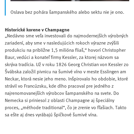
Oslava bez pohára šampanského alebo sektu nie je ono.
Historické korene v Champagne
„Nedávno sme veľa investovali do najmodernejších výrobných
zariadení, aby sme v nasledujúcich rokoch výrazne zvýšili
produkciu na približne 1,5 milióna fliaš,“ hovorí Christopher
Baur, vedúci a konateľ firmy Kessler, za ktorej názvom sa
skrýva tradícia. Už v roku 1826 Georg Christian von Kessler zo
Švábska založil pivnicu na šumivé víno v meste Esslingen am
Neckar, ktorá nesie jeho meno. Inšpirovalo ho obdobie, ktoré
strávil vo Francúzsku, kde dlho pracoval pre jedného z
najrenomovanejších výrobcov šampanského na svete. Do
Nemecka si priniesol z oblasti Champagne aj špeciálny
proces, „méthode traditional“, čo je zrenie vo fľašiach. Takto
sa ešte aj dnes vyrábajú špičkové šumivé vína.