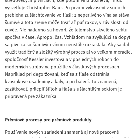
vysvetľuje Christopher Baur. Po prvom vykvasení v sudoch
prebieha zušľachťovanie vo fľaši: z neperlivého vína sa stáva
šumivé a toto zrenie môže trvať až päť rokov, v závislosti od
cuvée. Nie nadarmo sa hovorí, že tajomstvo skvelého sektu
spočíva v čase. Apropo, čas. Vzhľadom na zvyšujúci sa dopyt
sa pivnica so šumivým vínom neustále rozrastala. Aby sa dal
využiť tradičný a zložitý výrobný proces aj vo veľkom meradle,
spoločnosť Kessler investovala v posledných rokoch do
moderných strojov na použitie v čiastkových procesoch.
Napríklad pri degoržovaní, keď sa z fľaše odstránia
kvasinkové usadeniny a kaly, a pri balení. To znamená,
zazátkovať, prilepiť štítok a fľaša s ušľachtilým sektom je
pripravená pre zákazníka.
Prémiové procesy pre prémiové produkty
Používanie nových zariadení znamená aj nové pracovné