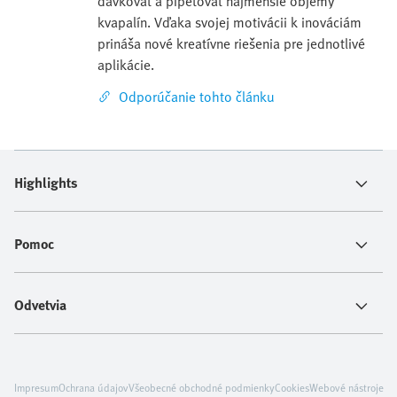
dávkovať a pipetovať najmenšie objemy
kvapalín. Vďaka svojej motivácii k inováciám
prináša nové kreatívne riešenia pre jednotlivé
aplikácie.
Odporúčanie tohto článku
Highlights
Pomoc
Odvetvia
Impresum
Ochrana údajov
Všeobecné obchodné podmienky
Cookies
Webové nástroje