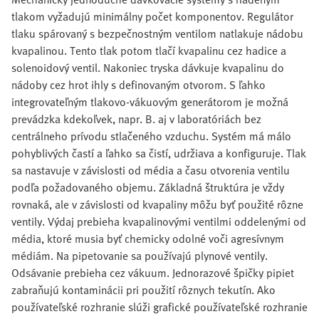
tlakom vyžadujú minimálny počet komponentov. Regulátor
tlaku spárovaný s bezpečnostným ventilom natlakuje nádobu
kvapalinou. Tento tlak potom tlačí kvapalinu cez hadice a
solenoidový ventil. Nakoniec tryska dávkuje kvapalinu do
nádoby cez hrot ihly s definovaným otvorom. S ľahko
integrovateľným tlakovo-vákuovým generátorom je možná
prevádzka kdekoľvek, napr. B. aj v laboratóriách bez
centrálneho prívodu stlačeného vzduchu. Systém má málo
pohyblivých častí a ľahko sa čistí, udržiava a konfiguruje. Tlak
sa nastavuje v závislosti od média a času otvorenia ventilu
podľa požadovaného objemu. Základná štruktúra je vždy
rovnaká, ale v závislosti od kvapaliny môžu byť použité rôzne
ventily. Výdaj prebieha kvapalinovými ventilmi oddelenými od
média, ktoré musia byť chemicky odolné voči agresívnym
médiám. Na pipetovanie sa používajú plynové ventily.
Odsávanie prebieha cez vákuum. Jednorazové špičky pipiet
zabraňujú kontaminácii pri použití rôznych tekutín. Ako
používateľské rozhranie slúži grafické používateľské rozhranie