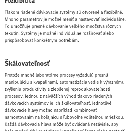
Flexibilita
Tlakom riadené dávkovacie systémy sú otvorené a flexibilné.
Mnoho parametrov je možné meniť a nastavovať individuálne.
To umožňuje presné dávkovanie veľkého množstva rôznych
tekutín. Systémy je možné individuálne rozširovať alebo
prispôsobovať konkrétnym potrebám.
Škálovateľnosť
Pretože mnohé laboratórne procesy vyžadujú presnú
manipuláciu s kvapalinami, automatizácia vedie k výraznému
zvýšeniu produktivity a zlepšenej reprodukovateľnosti
procesov. Jednou z najväčších výhod tlakovo riadených
dávkovacích systémov je ich škálovateľnosť. Jednotlivé
dávkovacie hlavy možno napríklad kombinovať
namontovaním na koľajnicu s ľubovoľne voliteľnou mriežkou.
Každá dávkovacia hlava môže byť ovládaná nezávisle, aby
bolo možné dávkovať rôzne kvapaliny súčasne alebo nastaviť