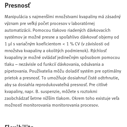
Presnosť
Manipulácia s najmenšími množstvami kvapaliny má zásadný
význam pre veľký počet procesov v laboratórnej
automatizácii. Pomocou tlakovo riadených dávkovacích
systémov je možné presne a spoľahlivo dávkovať objemy od
1 μl s variačným koeficientom < 1 % CV (v závislosti od
množstva kvapaliny a okolitých podmienok). Rýchlosť
kvapaliny je možné ovládať jedinečným spôsobom pomocou
tlaku – nezávisle od funkcií dávkovania, odsávania a
pipetovania. Používatelia môžu doladiť systém pre optimálny
prietok a presnosť. To umožňuje dosiahnuť čisté odtrhnutie,
aby sa dosiahla reprodukovateľná presnosť. Pre citlivé
kvapaliny, napr. B. suspenzie, môžete s roztokmi
zaobchádzať šetrne nižším tlakom. Okrem toho existuje veľa
možností monitorovania monitorovania procesov.