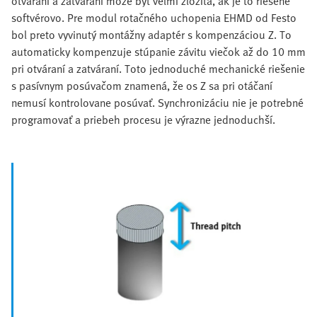
otváraní a zatváraní môže byť veľmi zložitá, ak je to riešené
softvérovo. Pre modul rotačného uchopenia EHMD od Festo
bol preto vyvinutý montážny adaptér s kompenzáciou Z. To
automaticky kompenzuje stúpanie závitu viečok až do 10 mm
pri otváraní a zatváraní. Toto jednoduché mechanické riešenie
s pasívnym posúvačom znamená, že os Z sa pri otáčaní
nemusí kontrolovane posúvať. Synchronizáciu nie je potrebné
programovať a priebeh procesu je výrazne jednoduchší.