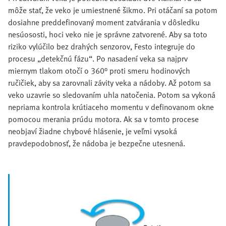
môže stať, že veko je umiestnené šikmo. Pri otáčaní sa potom
dosiahne preddefinovaný moment zatvárania v dôsledku
nesúososti, hoci veko nie je správne zatvorené. Aby sa toto
riziko vylúčilo bez drahých senzorov, Festo integruje do
procesu „detekčnú fázu“. Po nasadení veka sa najprv
miernym tlakom otočí o 360° proti smeru hodinových
ručičiek, aby sa zarovnali závity veka a nádoby. Až potom sa
veko uzavrie so sledovaním uhla natočenia. Potom sa vykoná
nepriama kontrola krútiaceho momentu v definovanom okne
pomocou merania prúdu motora. Ak sa v tomto procese
neobjaví žiadne chybové hlásenie, je veľmi vysoká
pravdepodobnosť, že nádoba je bezpečne utesnená.