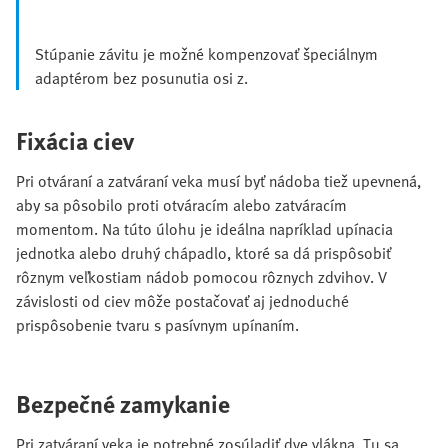
Stúpanie závitu je možné kompenzovať špeciálnym
adaptérom bez posunutia osi z.
Fixácia ciev
Pri otváraní a zatváraní veka musí byť nádoba tiež upevnená,
aby sa pôsobilo proti otváracím alebo zatváracím
momentom. Na túto úlohu je ideálna napríklad upínacia
jednotka alebo druhý chápadlo, ktoré sa dá prispôsobiť
rôznym veľkostiam nádob pomocou rôznych zdvihov. V
závislosti od ciev môže postačovať aj jednoduché
prispôsobenie tvaru s pasívnym upínaním.
Bezpečné zamykanie
Pri zatváraní veka je potrebné zosúladiť dve vlákna. Tu sa