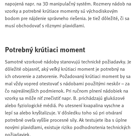
napojená napr. na 3D manipulačný systém. Rozmery nádob na
vzorky a potrebné krútiace momenty sú východiskovým
bodom pre nájdenie správneho riešenia. Je tiež dôležité, či sa
musí obchodovať s rôznymi plavidlami.
Potrebný krútiaci moment
Samotné vzorkové nádoby stanovujú technické požiadavky. Je
dôležité objasniť, aký veľký krútiaci moment je potrebný na
ich otvorenie a zatvorenie. Požadovaný krútiaci moment by sa
mal vždy vopred otestovať s nádobami použitými neskôr – za
čo najreálnejších podmienok. Pri ručnom plnení nádobiek na
vzorky sa môže niť znečistiť napr. B. prichádzajú glukózové
alebo fyziologické médiá. Po utesnení kvapalina vyschne a
lepí sa alebo kryštalizuje. V dôsledku toho sú pri otváraní
potrebné oveľa vyššie procesné sily. Ak testujete iba s úplne
novými plavidlami, existuje riziko podhodnotenia technických
požiadaviek.