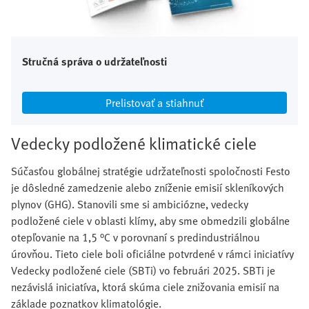
Stručná správa o udržateľnosti
Prelistovať a stiahnuť
Vedecky podložené klimatické ciele
Súčasťou globálnej stratégie udržateľnosti spoločnosti Festo
je dôsledné zamedzenie alebo zníženie emisií skleníkových
plynov (GHG). Stanovili sme si ambiciózne, vedecky
podložené ciele v oblasti klímy, aby sme obmedzili globálne
otepľovanie na 1,5 °C v porovnaní s predindustriálnou
úrovňou. Tieto ciele boli oficiálne potvrdené v rámci iniciatívy
Vedecky podložené ciele (SBTi) vo februári 2025. SBTi je
nezávislá iniciatíva, ktorá skúma ciele znižovania emisií na
základe poznatkov klimatológie.