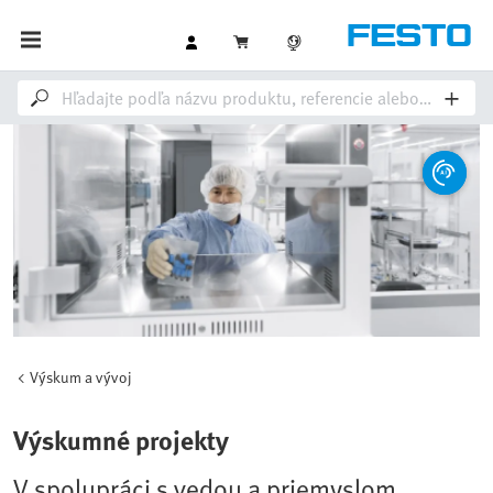
Výskum a vývoj
Výskumné projekty
V spolupráci s vedou a priemyslom