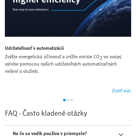
Udržateľnosť v automatizácii
Zvýšte energetickú účinnosť a znížte emisie CO
vo svojej
2
výrobe pomocou našich udržateľných automatizačných
riešení a služieb.
Zistiť viac
FAQ - Často kladené otázky
Na čo sa vodík používa v priemysle?