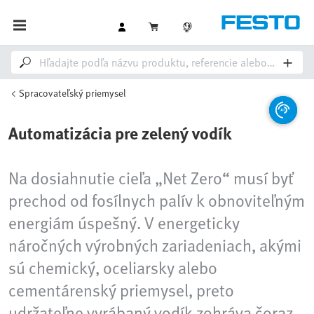
Spracovateľský priemysel
Automatizácia pre zelený vodík
Na dosiahnutie cieľa „Net Zero“ musí byť
prechod od fosílnych palív k obnoviteľným
energiám úspešný. V energeticky
náročných výrobných zariadeniach, akými
sú chemický, oceliarsky alebo
cementárenský priemysel, preto
udržateľne vyrábaný vodík zohráva čoraz