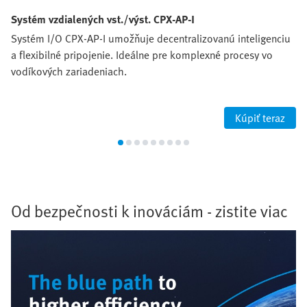
Systém vzdialených vst./výst. CPX-AP-I
Systém I/O CPX-AP-I umožňuje decentralizovanú inteligenciu
a flexibilné pripojenie. Ideálne pre komplexné procesy vo
vodíkových zariadeniach.
Kúpiť teraz
Od bezpečnosti k inováciám - zistite viac