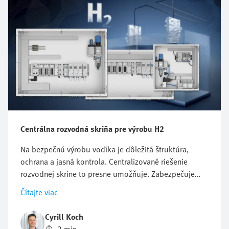
Centrálna rozvodná skriňa pre výrobu H2
Na bezpečnú výrobu vodíka je dôležitá štruktúra,
ochrana a jasná kontrola. Centralizované riešenie
rozvodnej skrine to presne umožňuje. Zabezpečuje
kompaktnú, bezpečnú a účinnú elektrolýzu. V tomto
Čítajte viac
článku sa prostredníctvom technických detailov
dozviete, prečo je centralizovaný prístup taký
Cyrill Koch
presvedčivý.