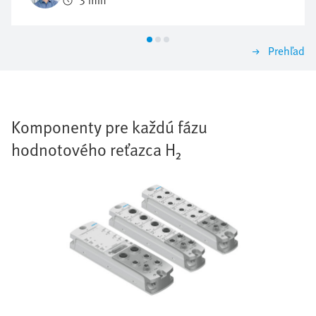
3 min
Prehľad
Komponenty pre každú fázu
hodnotového reťazca H₂