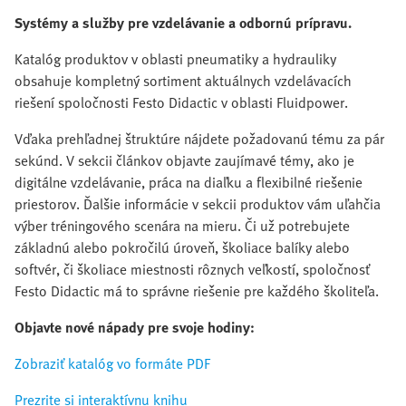
Systémy a služby pre vzdelávanie a odbornú prípravu.
Katalóg produktov v oblasti pneumatiky a hydrauliky
obsahuje kompletný sortiment aktuálnych vzdelávacích
riešení spoločnosti Festo Didactic v oblasti Fluidpower.
Vďaka prehľadnej štruktúre nájdete požadovanú tému za pár
sekúnd. V sekcii článkov objavte zaujímavé témy, ako je
digitálne vzdelávanie, práca na diaľku a flexibilné riešenie
priestorov. Ďalšie informácie v sekcii produktov vám uľahčia
výber tréningového scenára na mieru. Či už potrebujete
základnú alebo pokročilú úroveň, školiace balíky alebo
softvér, či školiace miestnosti rôznych veľkostí, spoločnosť
Festo Didactic má to správne riešenie pre každého školiteľa.
Objavte nové nápady pre svoje hodiny:
Zobraziť katalóg vo formáte PDF
Prezrite si interaktívnu knihu