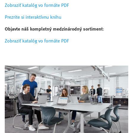
Zobraziť katalóg vo formáte PDF
Prezrite si interaktívnu knihu
Objavte náš kompletný medzinárodný sortiment
:
Zobraziť katalóg vo formáte PDF