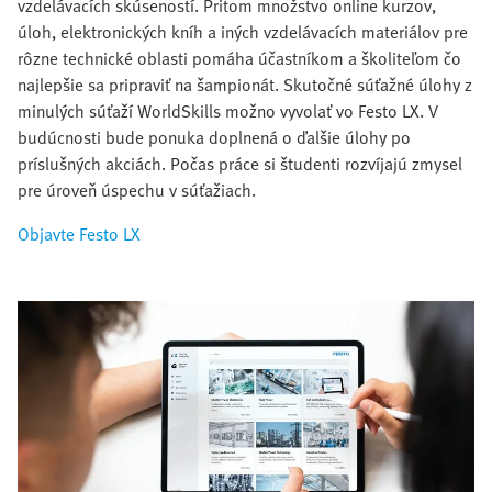
vzdelávacích skúseností. Pritom množstvo online kurzov,
úloh, elektronických kníh a iných vzdelávacích materiálov pre
rôzne technické oblasti pomáha účastníkom a školiteľom čo
najlepšie sa pripraviť na šampionát. Skutočné súťažné úlohy z
minulých súťaží WorldSkills možno vyvolať vo Festo LX. V
budúcnosti bude ponuka doplnená o ďalšie úlohy po
príslušných akciách. Počas práce si študenti rozvíjajú zmysel
pre úroveň úspechu v súťažiach.
Objavte Festo LX