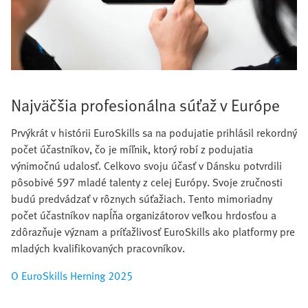
Najväčšia profesionálna súťaž v Európe
Prvýkrát v histórii EuroSkills sa na podujatie prihlásil rekordný
počet účastníkov, čo je míľnik, ktorý robí z podujatia
výnimočnú udalosť. Celkovo svoju účasť v Dánsku potvrdili
pôsobivé 597 mladé talenty z celej Európy. Svoje zručnosti
budú predvádzať v rôznych súťažiach. Tento mimoriadny
počet účastníkov napĺňa organizátorov veľkou hrdosťou a
zdôrazňuje význam a príťažlivosť EuroSkills ako platformy pre
mladých kvalifikovaných pracovníkov.​
O EuroSkills Herning 2025