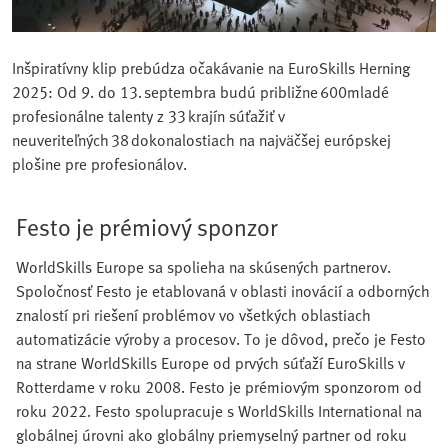
Inšpiratívny klip prebúdza očakávanie na EuroSkills Herning
2025: Od 9. do 13. septembra budú približne 600mladé
profesionálne talenty z 33 krajín súťažiť v
neuveriteľných 38 dokonalostiach na najväčšej európskej
plošine pre profesionálov.
Festo je prémiový sponzor
WorldSkills Europe sa spolieha na skúsených partnerov.
Spoločnosť Festo je etablovaná v oblasti inovácií a odborných
znalostí pri riešení problémov vo všetkých oblastiach
automatizácie výroby a procesov. To je dôvod, prečo je Festo
na strane WorldSkills Europe od prvých súťaží EuroSkills v
Rotterdame v roku 2008. Festo je prémiovým sponzorom od
roku 2022. Festo spolupracuje s WorldSkills International na
globálnej úrovni ako globálny priemyselný partner od roku