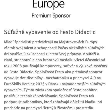
Súťažné vybavenie od Festo Didactic
Mladí špecialisti predvádzajú na Majstrovstvách Európy
všetok svoj talent a schopnosti! Počas niekoľkých súťažných
dní využívajú skúsenosti z intenzívnej prípravy. V súťaži o
zlatú, striebornú alebo bronzovú medailu všetci účastníci od
roku 2008 používajú komponenty, softvér a výukové systémy
od Festo Didactic. Spoločnosť Festo ako prémiový sponzor
vybavuje dve disciplíny - mechatroniku a priemysel 4.0 na
EuroSkills Herning 2025 v Dánsku najmodernejším súťažným
vybavením. Týmto záväzkom spoločnosť Festo osobitne
posilňuje technické vzdelávanie. Spoločnosť Festo tak
podporuje odborníkov, ktorí zohrávajú dôležitú kladku pri
prechode na priemysel šetrný k životnému prostrediu.