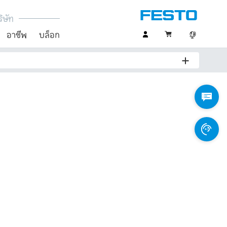
ิษัท
อาชีพ
บล็อก