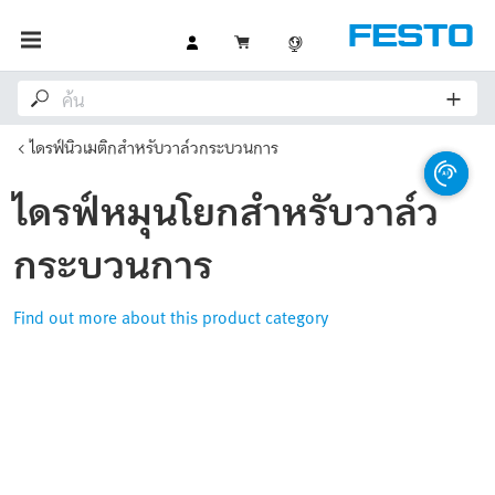
ไดรฟ์นิวเมติกสำหรับวาล์วกระบวนการ
ไดรฟ์หมุนโยกสำหรับวาล์ว
กระบวนการ
Find out more about this product category