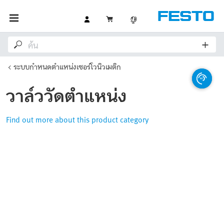
ระบบกำหนดตำแหน่งเซอร์โวนิวเมติก
วาล์ววัดตำแหน่ง
Find out more about this product category