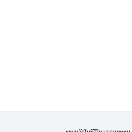
ระบบอัตโนมัติในอุตสาหกรรม