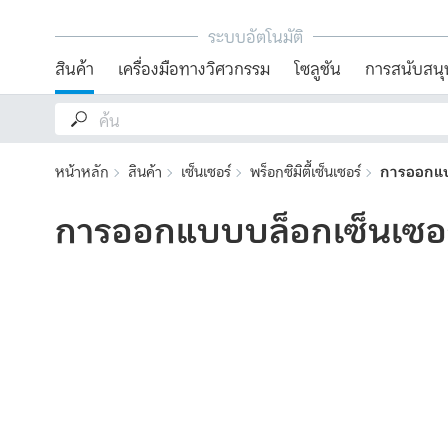
ระบบอัตโนมัติ
สินค้า
เครื่องมือทางวิศวกรรม
โซลูชัน
การสนับสนุ
หน้าหลัก
สินค้า
เซ็นเซอร์
พร็อกซิมิตี้เซ็นเซอร์
การออกแบ
การออกแบบบล็อกเซ็นเซอร