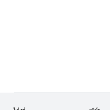
ไฮไลท์
บริษัท